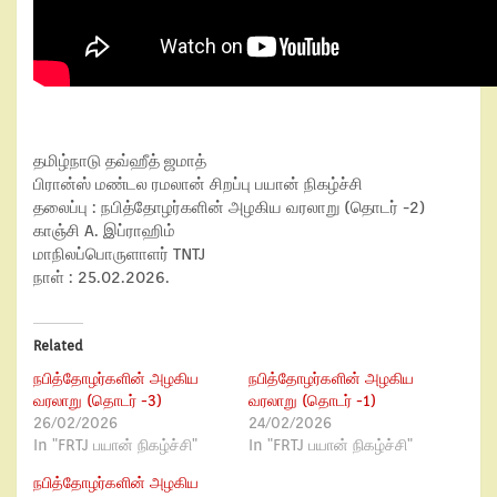
தமிழ்நாடு தவ்ஹீத் ஜமாத்
பிரான்ஸ் மண்டல ரமலான் சிறப்பு பயான் நிகழ்ச்சி
தலைப்பு : நபித்தோழர்களின் அழகிய வரலாறு (தொடர் -2)
காஞ்சி A. இப்ராஹிம்
மாநிலப்பொருளாளர் TNTJ
நாள் : 25.02.2026.
Related
நபித்தோழர்களின் அழகிய
நபித்தோழர்களின் அழகிய
வரலாறு (தொடர் -3)
வரலாறு (தொடர் -1)
26/02/2026
24/02/2026
In "FRTJ பயான் நிகழ்ச்சி"
In "FRTJ பயான் நிகழ்ச்சி"
நபித்தோழர்களின் அழகிய