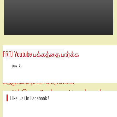
FRTJ Youtube பக்கத்தை பார்க்க
தேடல்
பலகோடியில் பகட்டுத் திருமணம்
தெருக்கோடியில் பாமர மக்கள்
பராஅத் இரவு – பொய்யான ஆதாரங்களும்
Like Us On Facebook !
புதிய விளக்கங்களும்
ஊழலற்ற அரசியலுக்கு ஒரு முன்னோடி