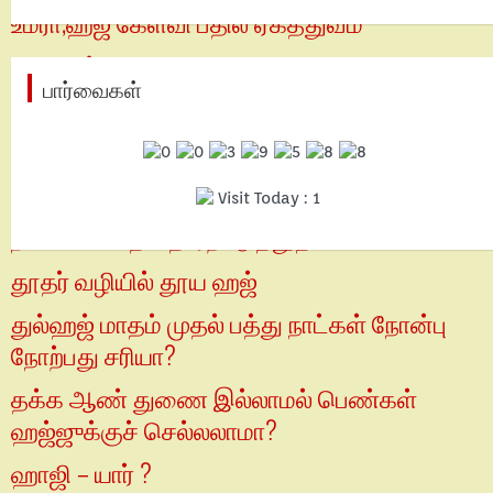
உம்ரா,ஹஜ் கேள்வி பதில் ஏகத்துவம்
சூனியம்
பார்வைகள்
வெற்றிபெற்றோர்
ஏகத்துவவாதிகளே! சிந்தியுங்கள்!
ஆசூரா நோன்பு
Visit Today : 1
நல்லிணக்கத்தை ஏற்படுத்துதல்
தூதர் வழியில் தூய ஹஜ்
துல்ஹஜ் மாதம் முதல் பத்து நாட்கள் நோன்பு
நோற்பது சரியா?
தக்க ஆண் துணை இல்லாமல் பெண்கள்
ஹஜ்ஜுக்குச் செல்லலாமா?
ஹாஜி – யார் ?