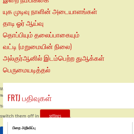
யுக முடிவு நாளின் அடையாளங்கள்
தாடி ஓர் ஆய்வு
தொப்பியும் தலைப்பாகையும்
வட்டி (மறுமையின் நிலை)
அல்குர்ஆனில் இடம்பெற்ற துஆக்கள்
பெருமையடித்தல்
We are using cookies to give you the best experience on our
FRTJ பதிவுகள்
website.
You can find out more about which cookies we are using or
settings
switch them off in
.
பிறை அறிவிப்பு
Accept