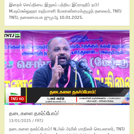
இறைச் செய்தியை இறுகப் பற்றிய இப்ராஹீம் நபி!
M.ஷம்சுல்லுஹா ரஹ்மானி மேலாண்மைக்குழுத் தலைவர், TNTJ
TNTJ, தலைமையக ஜுமுஆ 10.01.2025.
TNTJ HO
தடைகளை தகர்ப்போம்!
13/01/2025
FRTJ
தடைகளை தகர்ப்போம்! N.அல் அமீன் மாநிலச் செயலாளர், TNTJ