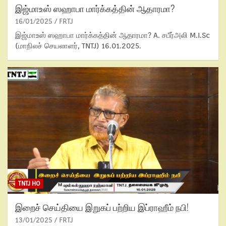
இஜ்மாஉஸ் ஸஹாபா மார்க்கத்தின் ஆதாரமா?
16/01/2025
FRTJ
இஜ்மாஉஸ் ஸஹாபா மார்க்கத்தின் ஆதாரமா? A. சபீர்அலி M.I.Sc
(மாநிலச் செயலாளர், TNTJ) 16.01.2025.
TNTJ HO
இறைச் செய்தியை இறுகப் பற்றிய இப்ராஹீம் நபி!
13/01/2025
FRTJ