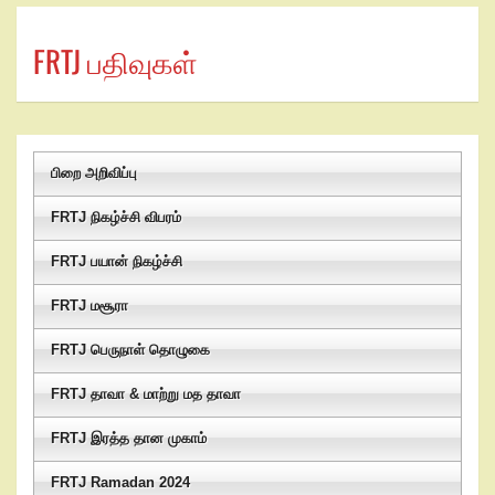
FRTJ பதிவுகள்
பிறை அறிவிப்பு
FRTJ நிகழ்ச்சி விபரம்
FRTJ பயான் நிகழ்ச்சி
FRTJ மசூரா
FRTJ பெருநாள் தொழுகை
FRTJ தாவா & மாற்று மத தாவா
FRTJ இரத்த தான முகாம்
FRTJ Ramadan 2024