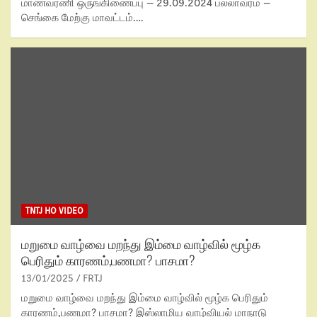
மாணவரணி ஒருங்கிணைப்பு – 29.09.2024 பல்லாவரம் –
செங்கை மேற்கு மாவட்டம்.…
TNTJ HO VIDEO
மறுமை வாழ்வை மறந்து இம்மை வாழ்வில் மூழ்க
பெரிதும் காரணம்,பணமா? பாசமா?
13/01/2025
FRTJ
மறுமை வாழ்வை மறந்து இம்மை வாழ்வில் மூழ்க பெரிதும்
காரணம்,பணமா? பாசமா? இஸ்லாமிய வாழ்வியல் மாநாடு