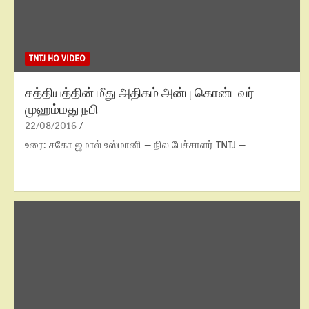
TNTJ HO VIDEO
சத்தியத்தின் மீது அதிகம் அன்பு கொன்டவர்
முஹம்மது நபி
22/08/2016
உரை: சகோ ஜமால் உஸ்மானி – நில பேச்சாளர் TNTJ –