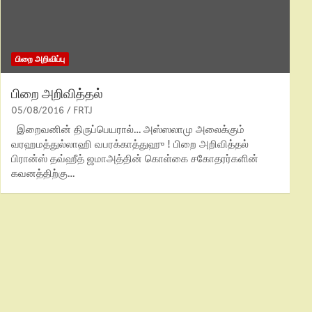
பிறை அறிவிப்பு
பிறை அறிவித்தல்
05/08/2016
FRTJ
இறைவனின் திருப்பெயரால்… அஸ்ஸலாமு அலைக்கும்
வரஹமத்துல்லாஹி வபரக்காத்துஹு ! பிறை அறிவித்தல்
பிரான்ஸ் தவ்ஹீத் ஜமாஅத்தின் கொள்கை சகோதரர்களின்
கவனத்திற்கு…