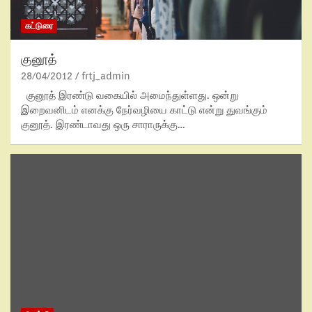
கட்டுரை
குனூத்
28/04/2012
frtj_admin
குனூத் இரண்டு வகையில் அமைந்துள்ளது. ஒன்று
இறைவனிடம் எனக்கு நேர்வழியை காட்டு என்று துவங்கும்
குனூத். இரண்டாவது ஒரு சாராருக்கு…