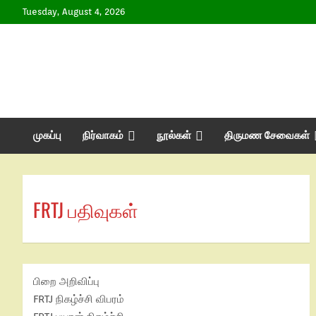
Skip
Tuesday, August 4, 2026
to
content
முகப்பு
நிர்வாகம்
நூல்கள்
திருமண சேவைகள்
FRTJ பதிவுகள்
பிறை அறிவிப்பு
FRTJ நிகழ்ச்சி விபரம்