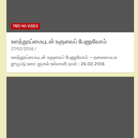
TNTJ HO VIDEO
உளத்தூய்மையுடன் உளுவைப் பேணுவோம்
27/02/2016
உளத்தூய்மையுடன் உளுவைப் பேணுவோம் – தலைமையக
ஜுமுஆ உரை: ஜமால் உஸ்மானி நாள் : 26.02.2016