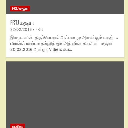
FRTJ மசூரா
FRTJ மசூரா
22/02/2016
FRTJ
இறைவனின் திருப்பெயரால் அஸ்ஸலாமு அலைக்கும் வரஹ் ..
பிரான்ஸ் மண்டல தவ்ஹீத் ஜமாஅத் நிர்வாகிகளின் மசூரா
20.02.2016 அன்று ( Villiers sur…
கட்டுரை