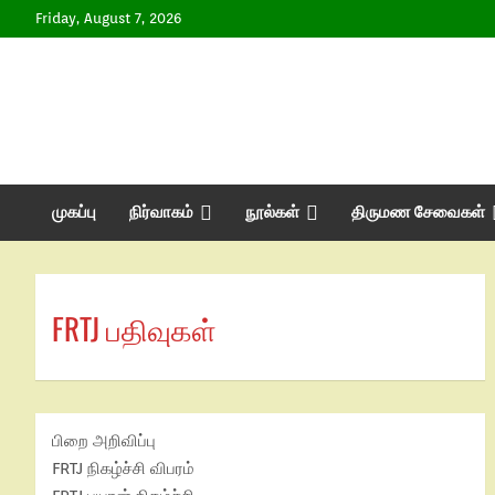
Skip
Friday, August 7, 2026
to
content
முகப்பு
நிர்வாகம்
நூல்கள்
திருமண சேவைகள்
FRTJ பதிவுகள்
பிறை அறிவிப்பு
FRTJ நிகழ்ச்சி விபரம்