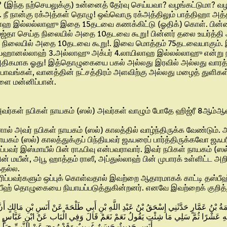
(இந்த நற்செயலுக்கு) உன்னைத் தேர்வு செய்யவா? வழங்கட்டுமா? வழங
நீ நான்கு ரக்அத்கள் தொழு! ஒவ்வொரு ரக்அத்திலும் பாத்திஹா அத்த
ஹ இல்லல்லாஹு இதை 15தடவை கணக்கிட்டு (ஓதிக்) கொள். பின்னர் 
ஜ்தா செய்த நிலையில் அதை 10தடவை கூறு! பின்னர் தலை உயர்த்தி 
 நிலையில் அதை 10தடவை கூறு!. இவை மொத்தம் 75தடவையாகும். இதைப
ப்ஹானல்லாஹ் 3.அல்லாஹு அக்பர் 4.லாயிலாஹ இல்லல்லாஹு என்று ந
திகமாக ஓது! இத்தொழுகையை பகல் அல்லது இரவில் அல்லது வாரத்தில் 
 பாவங்கள், வானத்தின் நட்சத்திரம் அளவிற்கு அல்லது மழைத் துள
ளை மன்னிப்பான்.
அவர்கள் நபிகள் நாயகம் (ஸல்) அவர்கள் வாழும் போதே ஹிஜ்ரீ 8ஆம்ஆண
ானால் அவர் நபிகள் நாயகம் (ஸல்) காலத்தில் வாழ்ந்திருக்க வேண்டும்
யகம் (ஸல்) காலத்துக்குப் பிந்தியவர் ஜஃபரைப் பார்த்திருக்கவோ ஜஃபர
ர் இஸ்மாயீல் பின் ராஃபிவு என்பவராவார். இவர் நபிகள் நாயகம் (ஸல்)
் மயீன், அபூ ஹாத்தம் ராஸீ, அப்துல்லாஹ் பின் முபாரக் உள்ளிட்ட அ
தல்ல.
வர்களும் ஒப்புக் கொள்வதால் இவற்றை ஆதாரமாகக் காட்டி தஸ்பீஹ
ீஹ் தொழுகையை நியாயப்படுத்துகின்றனர். எனவே இவற்றைக் குறித்து
ْرِمَةُ بْنُ عَمَّارٍ حَدَّثَنِي إِسْحَقُ بْنُ عَبْدِ اللَّهِ بْنِ أَبِي طَلْحَةَ عَنْ أَنَسِ بْنِ مَالِكٍ أَ
يهِ عَشْرًا ثُمَّ سَلِي مَا شِئْتِ يَقُولُ نَعَمْ نَعَمْ قَالَ وَفِي الْبَاب عَنْ ابْنِ عَبَّاسٍ و
أَنَسٍ حَدِيثٌ حَسَنٌ غَرِيبٌ وَقَدْ رُوِيَ عَنْ النَّبِيِّ صَلَّى ال