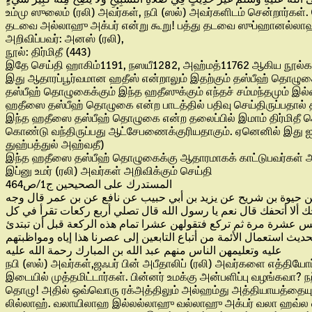
உம்மு ஸுலைம் (ரலி) அவர்கள், நபி (ஸல்) அவர்களிடம் சென்றார்கள்
தடவை அல்லாஹு அக்பர் என்று கூறு! பத்து தடவை ஸுப்ஹானல்லாஹ் என்
அறிவிப்பவர்: அனஸ் (ரலி),
நூல்: திர்மிதீ (443)
இதே செய்தி ஹாகிம்1191, நஸயீ1282, அஹ்மத்11762 ஆகிய நூல்களில
இது ஆதாரப்பூர்வமான ஹதீஸ் என்றாலும் இதற்கும் தஸ்பீஹ் தொழுக
தஸ்பீஹ் தொழுகைக்கும் இந்த ஹதீஸுக்கும் எந்தச் சம்மந்தமும் இல்
ஹதீஸை தஸ்பீஹ் தொழுகை என்ற பாடத்தில் பதிவு செய்திருப்பதால் 
இந்த ஹதீஸை தஸ்பீஹ் தொழுகை என்ற தலைப்பில் இமாம் திர்மிதீ
கொண்டு வந்திருப்பது ஆட்சேபணைக்குரியதாகும். ஏனெனில் இது ஐவ
துஹ்பத்துல் அஹ்வதீ)
இந்த ஹதீஸை தஸ்பீஹ் தொழுகைக்கு ஆதாரமாகக் காட்டுபவர்கள் அ
இப்னு உமர் (ரலி) அவர்கள் அறிவிக்கும் செய்தி
المستدرك على الصحيحين ج1/ص464
ى عن حيوة بن شريح عن يزيد بن أبي حبيب عن نافع عن بن عمر قال وجه
حك ألا أتحفك قال نعم يا رسول الله قال تصلي أربع ركعات تقرأ في كل
له خمس عشرة مرة ثم تركع فتقولهن عشرا تمام هذه الركعة قبل أن تبتدئ
يث استعمال الأئمة من أتباع التابعين إلى عصرنا هذا إياه ومواظبتهم
عليه وتعليمهن الناس منهم عبد الله بن المبارك رحمة الله عليه
நபி (ஸல்) அவர்கள்,ஜஃபர் பின் அபீதாலிப் (ரலி) அவர்களை எத்தியோ
இடையில் முத்தமிட்டார்கள். பின்னர் உமக்கு அன்பளிப்பு வழங்கவா
தொழு! அதில் ஒவ்வொரு ரக்அத்திலும் அல்ஹம்து அத்தியாயத்தையும் 
லில்லாஹ். வலாயிலாஹ இல்லல்லாஹு வல்லாஹு அக்பர் வலா ஹவ்ல வலா 