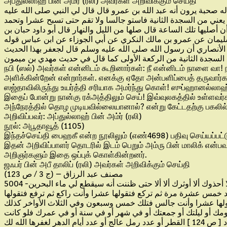
அப்துல்லாஹ் பின் அம்ர் (ரலி) அவர்கள் அறிவிக்கும் செய்தி
ه صحبة يرون أنه عبد الله بن عمرو قال قال لي النبي صلى الله عليه
يعني من السجدة الثانية فاستو جالسا ولا تقم حتى تسبح عشرا وتحمد
صليها تلك الساعة قال صلها من الليل والنهار قال أبو داود حبان بن
 سليمان عن عمرو بن مالك النكري عن أبي الجوزاء عن ابن عباس قوله
الأنصاري أن رسول الله صلى الله عليه وسلم قال لجعفر بهذا الحديث
لسجدة الثانية من الركعة الأولى كما قال في حديث مهدي بن ميمون
நபி (ஸல்) அவர்கள் என்னிடம் கூறினார்கள்: நீ என்னிடம் நாளை வ
அளிக்கின்றேன் என்றார்கள். எனக்கு ஏதோ அன்பளிப்பைத் தருவார்
ஸஜ்தாவிலிருந்து உயர்த்தி சரியாக அமர்ந்து கொள்! ஸுப்ஹானல
இதைப் போன்று நான்கு ரக்அத்திலும் செய்! இவ்வுலகத்தில் உள்ளவர்
அந்நேரத்தில் தொழ முடியவில்லையானால்? என்று கேட்டதற்கு பகலில்
அறிவிப்பவர்: அப்துல்லாஹ் பின் அம்ர் (ரலி)
நூல்: அபூதாவூத் (1105)
இந்தச்செய்தி பைஹகீ என்ற நூலிலும் (எண்4698) பதிவு செய்யப்பட்
இதன் அறிவிப்பாளர் தொடரில் இடம் பெறும் அம்ரு பின் மாலிக் 
அறிஞர்களும் இதை ஒப்புக் கொள்கின்றனர்.
ஜஃபர் பின் அபீ தாலிப் (ரலி) அவர்கள் அறிவிக்கும் செய்தி
مصنف عبد الرزاق – (ج 3 / ص 123)
5004 -عبد الرزاق عن داود بن قيس عن إسماعيل بن رافع عن جعفر بن أبي طالب أن النبي صلى الله عليه و سلم قال له ألا أهب لك ألا أمنحك ألا أحذوك ألا أوثرك ألا ألا حتى ظننت أنه سيقطع لي ماء البحرين
 تعد خمس عشرة مرة ثم تركع فتقولها عشرا وأنت راكع ثم ترفع فتقولها
قولها عشرا وأنت جالس فتلك خمس وسبعون وفي الثلاث الأواخر كذلك
يومك أو ليلتك أو جمعتك أو في شهر أو في سنة أو في عمرك فلو كانت
هر لغفرها الله لك