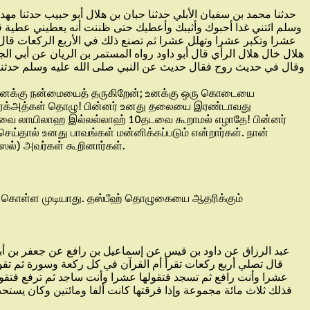
حدثنا محمد بن سفيان الأبلي حدثنا حبان بن هلال أبو حبيب حدثنا م
وسلم ائتني غدا أحبوك وأثيبك وأعطيك حتى ظننت أنه يعطيني عطية قا
عشرا وتكبر عشرا وتهلل عشرا ثم تصنع ذلك في الأربع الركعات قال ف
هلال خال هلال الرأي قال أبو داود رواه المستمر بن الريان عن أبي 
وقال في حديث روح فقال حديث عن النبي صلى الله عليه وسلم حدثنا أب
ேன்; உனக்கு நன்மையைத் தருகிறேன்; உனக்கு ஒரு கொடையை
்கு ரக்அத்கள் தொழு! பின்னர் உனது தலையை இரண்டாவது
தடவை லாயிலாஹ இல்லல்லாஹ் 10தடவை கூறாமல் எழாதே! பின்னர்
ெய்தால் உனது பாவங்கள் மன்னிக்கப்படும் என்றார்கள். நான்
ஸல்) அவர்கள் கூறினார்கள்.
க் கொள்ள முடியாது. தஸ்பீஹ் தொழுகையை ஆதரிக்கும்
قال تصلي أربع ركعات تقرأ أم القرآن في كل ركعة وسورة ثم تقول 
عشرا وأنت رافع ثم تسجد فتقولها عشرا وأنت ساجد ثم ترفع فتق
فذلك ثلاث مائة مجموعة وإذا فرقتها كانت ألفا ومائتين وكان يست