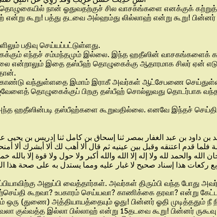
. தொழுகையில் நான் ஓதுவதற்குச் சில வாசகங்களை எனக்குக் கற்றுத் த
று கூறு! பத்து தடவை அல்ஹம்து லில்லாஹ் என்று கூறு! பின்னர் நீ வ
ும் பதிவு செய்யப்பட்டுள்ளது.
ைக்கும் எந்தச் சம்மந்தமும் இல்லை. இந்த ஹதீஸின் வாசகங்களைக்
லை என்றாலும் இதை தஸ்பீஹ் தொழுகைக்கு ஆதாரமாக சிலர் ஏன் எடுத்து
தான்.
 கொண்டு வந்துள்ளதை இமாம் இராகீ அவர்கள் ஆட்சேபணை செய்துள்ள
ேளைத் தொழுகைக்குப் பிறகு தஸ்பீஹ் சொல்லுவது தொடர்பாக வந்த செ
ந்த ஹதீஸின்படி தஸ்பீஹ்களை கூறுவதில்லை. எனவே இந்தச் செய்தி
مد بن داود بن عبد الغفار بمصر ثنا إسحاق بن كامل ثنا إدريس بن يحي
فلما قدم اعتنقه وقبل بين عينيه ثم قال ألا أهب لك ألا أبشرك ألا أمن
الله والحمد لله ولا إله إلا الله والله أكبر ولا حول ولا قوة إلا بال
 ركعات هذا إسناد صحيح لا غبار عليه ومما يستدل به على صحة هذا الحد
ப்பியாவிற்கு அனுப்பி வைத்தார்கள். அவர்கள் திரும்பி வந்த போது 
? நற்செய்தி கூறவா? உபகாரம் செய்யவா? காணிக்கை தரவா? என்று கேட்
ஒரு (துணை) அத்தியாயத்தையும் ஓது! பின்னர் ஓதி முடித்ததும் நீ 
குவ்வத்த இல்லா பில்லாஹ் என்று 15தடவை கூறு! பின்னர் ருகூவு ச