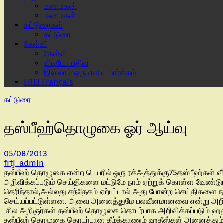
மணமகன்
மணமகள்
கட்டுரைகள்
கட்டுரை
கேள்வி
கேள்வி
விடியோ பதிவு
இஸ்லாம் ஒரு எளிய மார்க்கம்
FRTJ Français
கட்டுரை
தஸ்பீஹ்தொழுகை ஓர் ஆய்வு
05/08/2013
frtj_admin
தஸ்பீஹ் தொழுகை என்ற பெயரில் ஒரு ரக்அத்துக்கு75தஸ்பீஹ்கள் வ
அறிவிக்கப்படும் செய்திகளை மட்டுமே நாம் ஏற்றுக் கொள்ள வேண்டும்
தெரிந்தால்,அல்லது சந்தேகம் ஏற்பட்டால் அது போன்ற செய்திகளை நப
செய்யப்பட்டுள்ளன. அவை அனைத்துமே பலவீனமானவை என்று அறிஞர்
சில அறிஞர்கள் தஸ்பீஹ் தொழுகை தொடர்பாக அறிவிக்கப்படும் ஹதீ
தஸ்பீஹ் தொழுகை தொடர்பான கீழ்க்காணும் ஹதீஸ்கள் அனைத்தும