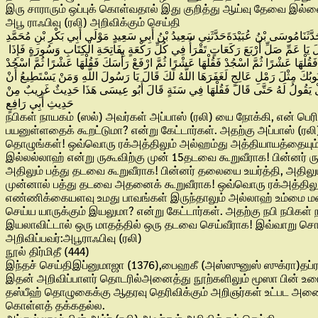
இரு சாராரும் ஒப்புக் கொள்வதால் இது குறித்து ஆய்வு தேவை இ
அபூ ராஃபிவு (ரலி) அறிவிக்கும் செய்தி
يُّ حَدَّثَنَامُوسَى بْنُ عُبَيْدَةَحَدَّثَنِي سَعِيدُ بْنُ أَبِي سَعِيدٍ مَوْلَى أَبِي بَكْرِ بْنِ مُحَمَّدِ
بْنِ عَمْرِو بْنِ حَزْمٍ عَنْ أَبِي رَافِعٍ قَالَ قَالَ رَسُولُ اللَّهِ صَلَّى اللَّهُ عَلَيْهِ وَسَلَّمَ لِلْعَبَّاسِ يَا عَمِّ أَلَا أَصِلُكَ أَلَا أَحْبُوكَ أَلَا أَنْفَعُكَ قَالَ بَلَى يَا رَسُولَ اللَّهِ قَالَ يَا عَمِّ صَلِّ أَرْبَعَ رَكَعَاتٍ تَقْرَأُ فِي كُلِّ رَكْعَةٍ بِفَاتِحَةِ الْكِتَابِ وَسُورَةٍ فَإِذَا
َكَ فَقُلْهَا عَشْرًا ثُمَّ اسْجُدْ فَقُلْهَا عَشْرًا ثُمَّ ارْفَعْ رَأْسَكَ فَقُلْهَا عَشْرًا ثُمَّ اسْجُدْ
وبُكَ مِثْلَ رَمْلِ عَالِجٍ لَغَفَرَهَا اللَّهُ لَكَ قَالَ يَا رَسُولَ اللَّهِ وَمَنْ يَسْتَطِيعُ أَنْ
يَزَلْ يَقُولُ لَهُ حَتَّى قَالَ فَقُلْهَا فِي سَنَةٍ قَالَ أَبُو عِيسَى هَذَا حَدِيثٌ غَرِيبٌ مِنْ
حَدِيثِ أَبِي رَافِعٍ
நபிகள் நாயகம் (ஸல்) அவர்கள் அப்பாஸ் (ரலி) யை நோக்கி, என் பெர
பயனுள்ளதைக் கூறட்டுமா? என்று கேட்டார்கள். அதற்கு அப்பாஸ் (ரலி
தொழுங்கள்! ஒவ்வொரு ரக்அத்திலும் அல்ஹம்து அத்தியாயத்தையும
இல்லல்லாஹ் என்று ருகூவிற்கு முன் 15தடவை கூறுவீராக! பின்னர் 
அதிலும் பத்து தடவை கூறுவீராக! பின்னர் தலையை உயர்த்தி, அதில
முன்னால் பத்து தடவை அதனைக் கூறுவீராக! ஒவ்வொரு ரக்அத்திலும
எண்ணிக்கையளவு உமது பாவங்கள் இருந்தாலும் அல்லாஹ் உம்மை மன்ன
செய்ய யாருக்கும் இயலுமா? என்று கேட்டார்கள். அதற்கு நபி நபிகள
இயலாவிட்டால் ஒரு மாதத்தில் ஒரு தடவை செய்வீராக! இவ்வாறு சொல
அறிவிப்பவர்:அபூராஃபிவு (ரலி)
நூல் திர்மிதீ (444)
இந்தச் செய்திஇப்னுமாஜா (1376),பைஹகீ (அஸ்ஸுனுஸ் ஸுக்ரா)தப்ரா
இதன் அறிவிப்பாளர் தொடரில்அனைத்து நூற்களிலும் மூஸா பின் உபைத
தஸ்பீஹ் தொழுகைக்கு ஆதரவு தெரிவிக்கும் அறிஞர்கள் உட்பட அன
கொள்ளத் தக்கதல்ல.