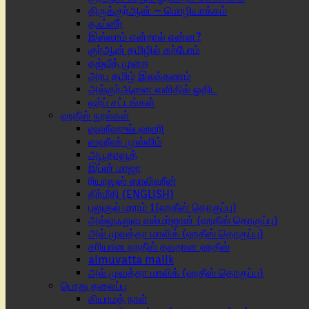
திருக்குர்ஆன் – மொழியாக்கம்
தஃப்ஸீர்
இஸ்லாம் என்றால் என்ன?
குர்ஆன் தமிழில் கற்போம்
தஜ்வீத் முறை
அரபு தமிழ் இலக்கணம்
அல்குர்ஆனை எளிதில் ஓதிட
ஷர்ப் சட்டங்கள்
ஹதீஸ் நூல்கள்
ஷஹீஹுல்புஹாரி
ஸஹீஹ் முஸ்லிம்
அபூதாவூத்
இப்ன் மாஜா
ரியாலுஸ் ஸாலிஹீன்
திர்மீதி (ENGLISH)
புலுகுல் மராம் 1(ஹதீஸ் தொகுப்பு)
அல்லுஃலுவு வல்மர்ஜான் (ஹதீஸ் தொகுப்பு)
அல் முவத்தா மாலிக் (ஹதீஸ் தொகுப்பு)
சரியான ஹதீஸ் தவறான ஹதீஸ்
almuvatta malik
அல் முவத்தா மாலிக் (ஹதீஸ் தொகுப்பு)
பொது தலைப்பு
கியாமத் நாள்