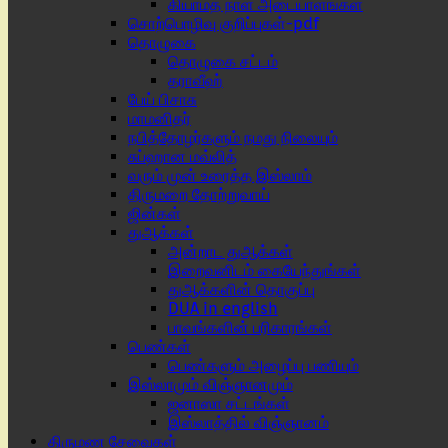
கியாமத் நாள் அடையாளங்கள்
சொற்பொழிவு குறிப்புகள்-pdf
தொழுகை
தொழுகை சட்டம்
தராவீஹ்
பேய் பிசாசு
மாமனிதர்
நபித்தோழர்களும் நமது நிலையும்
சுப்ஹான மவ்லித்
வரும் முன் உரைத்த இஸ்லாம்
திருமறை தோற்றுவாய்
ஜின்கள்
துஆக்கள்
அன்றாட துஆக்கள்
இறைவனிடம் கையேந்துங்கள்
துஆக்களின் தொகுப்பு
DUA in english
பாவங்களின் பரிகாரங்கள்
பெண்கள்
பெண்களும் அழைப்பு பணியும்
இஸ்லாமும் விஞ்ஞானமும்
ஜனாஸா சட்டங்கள்
இஸ்லாத்தில் விஞ்ஞானம்
திருமண சேவைகள்