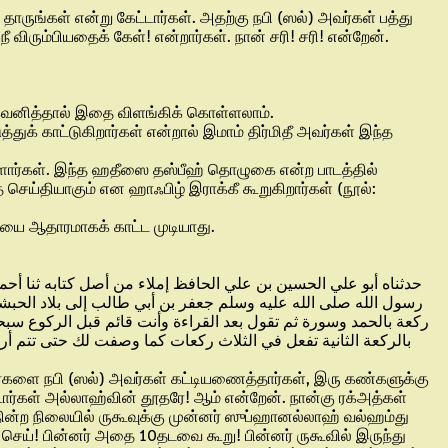
ாருங்கள் என்று கேட்டார்கள். அதற்கு நபி (ஸல்) அவர்கள் பத்து
ிரும்பியதைக் கேள்! என்றார்கள். நான் சரி! சரி! என்றேன்.
 கவனித்தால் இதை விளங்கிக் கொள்ளலாம்.
க் காட்டுகிறார்கள் என்றால் இமாம் திர்மிதீ அவர்கள் இந்த
ார்கள். இந்த ஹதீஸை தஸ்பீஹ் தொழுகை என்ற பாடத்தில்
ய்தியாகும் என ஹாஃபிழ் இராக்கீ கூறுகிறார்கள் (நூல்:
யை ஆதாரமாகக் காட்ட முடியாது.
حدثناه أبو علي الحسين بن علي الحافظ إملاء من أصل كتابه ثنا أح
رسول الله صلى الله عليه وسلم جعفر بن أبي طالب إلى بلاد الحبشة 
ركعة بالحمد وسورة ثم تقول بعد القراءة وأنت قائم قبل الركوع سبحان 
بالركعة الثانية تفعل في الثلاث ركعات كما وصفت لك حتى تتم أربع
அவர்களை நபி (ஸல்) அவர்கள் கட்டியணைத்தார்கள், இரு கண்களுக்கு
டார்கள் அல்லாஹ்வின் தூதரே! ஆம் என்றேன். நான்கு ரக்அத்கள்
நின்ற நிலையில் ருகூவுக்கு முன்னர் ஸுப்ஹானல்லாஹ் வல்ஹம்து
ெய்! பின்னர் அதை 10தடவை கூறு! பின்னர் ருகூவில் இருந்து