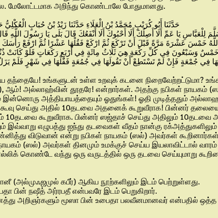
ல்லை. மேலோட்டமாக அறிந்து கொண்டாலே போதுமானது.
حَدَّثَنَا أَبُو كُرَيْبٍ مُحَمَّدُ بْنُ الْعَلَاءِ حَدَّثَنَا زَيْدُ بْنُ حُبَابٍ الْعُكْلِ
ِلَّا اللَّهُ خَمْسَ عَشْرَةَ مَرَّةً قَبْلَ أَنْ تَرْكَعَ ثُمَّ ارْكَعْ فَقُلْهَا عَشْرًا ثُمَّ ارْفَعْ رَأْس
ْكَ خَمْسٌ وَسَبْعُونَ فِي كُلِّ رَكْعَةٍ هِيَ ثَلَاثُ مِائَةٍ فِي أَرْبَعِ رَكَعَاتٍ فَلَوْ كَانَتْ ذُنُ
َقُلْهَا فِي جُمْعَةٍ فَإِنْ لَمْ تَسْتَطِعْ أَنْ تَقُولَهَا فِي جُمُعَةٍ فَقُلْهَا فِي شَهْرٍ فَلَمْ 
ிய தந்தையே! உங்களுடன் உள்ள உறவுக் கடனை நிறைவேற்றட்டுமா? உங்களு
), ஆம்! அல்லாஹ்வின் தூதரே! என்றார்கள். அதற்கு நபிகள் நாயகம் (ஸ
் இன்னொரு அத்தியாயத்தையும் ஓதுங்கள்! ஓதி முடித்ததும் அல்ல
ருகூவு செய்து அதில் 10தடவை அதனைக் கூறுவீராக! பின்னர் தலையை உ
ும் 10தடவை கூறுவீராக. பின்னர் ஸஜ்தாச் செய்து அதிலும் 10தடவை
் இவ்வாறு எழுபத்து ஐந்து தடவைகள் வீதம் நான்கு ரக்அத்துகளிலு
ித்து விடுவான் என்று நபிகள் நாயகம் (ஸல்) அவர்கள் கூறினார்கள்
் நாயகம் (ஸல்) அவர்கள் தினமும் உமக்குச் செய்ய இயலாவிட்டால் வாரம
்லிக் கொண்டே வந்து ஒரு வருடத்தில் ஒரு தடவை செய்யுமாறு கூறின
னீ (அல்முஃஜமுல் கபீர்) ஆகிய நூற்களிலும் இடம் பெற்றுள்ளது.
ா பின் நஷீத் அர்ரபதீ என்பவரே இடம் பெறுகிறார்.
ைத்து அறிஞர்களும் மூஸா பின் உபைதா பலவீனமானவர் என்பதில் ஒத்