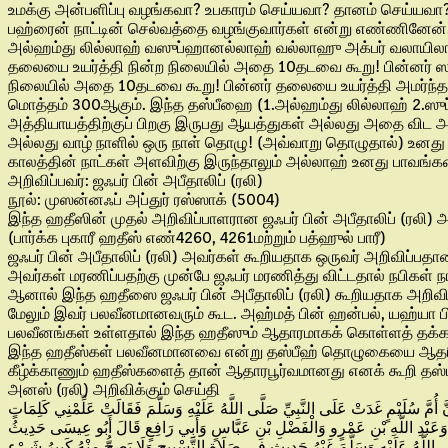
உமக்கு அன்பளிப்பு வழங்கவா? உபகாரம் செய்யவா? தானம் செய்யவா? 
பஹ்ரைன் நாட்டின் செல்வத்தை வழங்குவார்கள் என்று எண்ணினேன். 
அல்ஹம்து லில்லாஹ் வஸுப்ஹானல்லாஹ் வல்லாஹு அக்பர் வலாயிலா
தலையை உயர்த்தி நின்ற நிலையில் அதை 10தடவை கூறு! பின்னர் ஸ
நிலையில் அதை 10தடவை கூறு! பின்னர் தலையை உயர்த்தி அமர்ந்த
மொத்தம் 300ஆகும். இந்த தஸ்பீஹை (1.அல்ஹம்து லில்லாஹ் 2.ஸு
அத்தியாயத்திற்குப் பிறகு இருபது ஆயத்துகள் அல்லது அதை விட அ
அல்லது வாழ் நாளில் ஒரு நாள் தொழு! (அவ்வாறு தொழுதால்) உனது
காலத்தின் நாட்கள் அளவிற்கு இருந்தாலும் அல்லாஹ் உனது பாவங்க
அறிவிப்பவர்: ஜஃபர் பின் அபீதாலிப் (ரலி)
நூல்: முஸன்னஃப் அப்துர் ரஸ்ஸாக் (5004)
இந்த ஹதீஸின் முதல் அறிவிப்பாளரான ஜஃபர் பின் அபீதாலிப் (ரலி) 
(பார்க்க புகாரீ ஹதீஸ் எண்4260, 4261மற்றும் பத்ஹுல் பாரீ)
ஜஃபர் பின் அபீதாலிப் (ரலி) அவர்கள் கூறியதாக ஒருவர் அறிவிப்பத
அவர்கள் மரணிப்பதற்கு முன்பே ஜஃபர் மரணித்து விட்டதால் நபிகள் நா
ஆனால் இந்த ஹதீஸை ஜஃபர் பின் அபீதாலிப் (ரலி) கூறியதாக அறிவிப்பவ
மேலும் இவர் பலவீனமானவரும் கூட. அஹ்மத் பின் ஹன்பல், யஹ்யா பின
பலவீனங்கள் உள்ளதால் இந்த ஹதீஸும் ஆதாரமாகக் கொள்ளத் தக்க
இந்த ஹதீஸ்கள் பலவீனமானவை என்று தஸ்பீஹ் தொழுகையை ஆதரிப்ப
கீழ்க்காணும் ஹதீஸ்களைத் தான் ஆதாரபூர்வமானது எனக் கூறி தஸ்ப
அனஸ் (ரலி) அறிவிக்கும் செய்தி
نَّ أُمَّ سُلَيْمٍ غَدَتْ عَلَى النَّبِيِّ صَلَّى اللَّهُ عَلَيْهِ وَسَلَّمَ فَقَالَتْ عَلِّمْنِي كَلِمَاتٍ
َعَبْدِ اللَّهِ بْنِ عَمْرٍو وَالْفَضْلِ بْنِ عَبَّاسٍ وَأَبِي رَافِعٍ قَالَ أَبُو عِيسَى حَدِيثُ
لَّهُ عَلَيْهِ وَسَلَّمَ غَيْرُ حَدِيثٍ فِي صَلَاةِ التَّسْبِيحِ وَلَا يَصِحُّ مِنْهُ كَبِيرُ شَيْءٍ