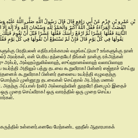
انْقَضَتْ الْقِرَاءَةُ فَقُلْ اللَّهُ أَكْبَرُ وَالْحَمْدُ لِلَّهِ وَسُبْحَانَ اللَّهِ وَلَا إِلَهَ إ
الثَّانِيَةَ فَقُلْهَا عَشْرًا ثُمَّ ارْفَعْ رَأْسَكَ فَقُلْهَا عَشْرًا قَبْلَ أَنْ تَقُومَ فَتِل
يَقُولَهَا فِي كُلِّ يَوْمٍ قَالَ فَإِنْ لَمْ تَسْتَطِعْ أَنْ تَقُولَهَا فِي كُلِّ يَوْمٍ ف
க்கு பிரதிபலன் எதிர்பார்க்காமல் வழங்கட்டுமா? உங்களுக்கு நான்
ல்) அவர்கள், என் பெரிய தந்தையே! நீங்கள் நான்கு ரக்அத்கள்
ாஹு அக்பர், அல்ஹம்துலில்லாஹ், ஸுப்ஹானல்லாஹ் வலாயிலாஹ
யர்த்தி அதிலும் பத்து தடவை கூறுவீராக! பின்னர் ஸஜ்தாச் செய்து
 அதனைக் கூறுவீராக! பின்னர் தலையை உயர்த்தி எழுவதற்கு
ம் மொத்தம் முன்னூறு தடவைகள் செய்தால் அடர்ந்த மணல்
. அதற்கு அப்பாஸ் (ரலி) அல்லாஹ்வின் தூதரே! தினமும் இதைச்
் ஒரு முறை செய்வீராக! ஒரு வாரத்தில் ஒரு முறை செய்ய
ார்கள்.
த கருத்தில் உள்ளனர்.எனவே மேற்கண்ட ஹதீஸ் ஆதாரமாகக்