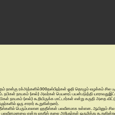
ீதம் நான்கு ரக்அத்களில்300தஸ்பீஹ்கள் ஓதி தொழும் வழக்கம் சில 
. நபிகள் நாயகம் (ஸல்) அவர்கள் பெயரைப் பயன்படுத்தி யாராவதுஇட்டு
ிகள் நாயகம் (ஸல்) கூறியிருக்க மாட்டார்கள் என்று கருதி அதை விட
களில் ஒரு சாரார் கூறுகின்றனர்.
ஸ்களில் பெரும்பாலான ஹதீஸ்கள் பலவீனமாக உள்ளன. ஆயினும் சில ஹத
் பலவீனமனவை என்று ஹதீஸ் கலை அறிஞர்கள் ஒருமித்து கூறுகின்