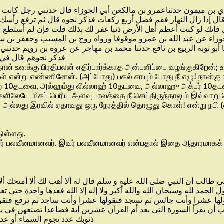
هدي بن ميمون حدثناعمرو بن مالكعن أبي الجوزاء قال حدثني رجل كانت ل
ل إذا زال النهار فقم فصل أربع ركعات فذكر نحوه قال ثم ترفع رأسك 
إنك لو كنت أعظم أهل الأرض ذنبا غفر لك بذلك قلت فإن لم أستطع أن أ
الجوزاء عن عبد الله بن عمرو موقوفا ورواه روح بن المسيب وجعفر بن
و توبة الربيع بن نافع حدثنا محمد بن مهاجر عن عروة بن رويم حدثني 
فذكر نحوهم قال في ا
ா! நான் உனக்கு பிரதிபலன் எதிர்பார்க்காத அன்பளிப்பை வழங்குகிற
கள் என்று எண்ணினேன். (அப்போது) பகல் சாயும் போது நீ எழு! நான
்லாஹ் 10தடவை, அல்ஹம்து லில்லாஹ் 10தடவை, அல்லாஹு அக்பர் 10
களிலேயே மிகப் பெரிய அளவு பாவத்தை நீ செய்திருந்தாலும் இவ்வாறு ச
 அல்லது இரவில் ஏதாவது ஒரு நேரத்தில் தொழுது கொள்! என்று நபி (
டுள்ளது.
என்பவர் பலவீனமானவர். இவர் பலவீனமானவர் என்பதால் இதை ஆதாரமாக
الحمد لله وسبحان الله والله أكبر ولا إله إلا الله فعدها واحدة حتى
ولها عشرا وأنت جالس ثم تسجد فتقولها عشرا وأنت ساجد ثم ترفع فت
حب أن يقرأ السورة التي بعد أم القرآن عشرين آية فصاعدا تصنعهن في 
ذنوبك عدد نجوم السماء أو عدد [ ص 124 ] القطر أو عدد رمل عالج أو عدد أيام الد