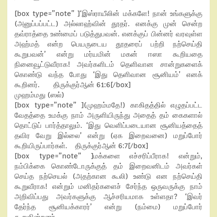
[box type=”note” ]‘இஸ்ராயீலின் மக்களே! நான் உங்களுக்கு
(அனுப்பப்பட்ட) அல்லாஹ்வின் தூதர். எனக்கு முன் சென்ற
தவ்ராத்தை உண்மைப் படுத்துபவன். எனக்குப் பின்னர் வரவுள்ள
அஹ்மத் என்ற பெயருடைய தூதரைப் பற்றி நற்செய்தி
கூறுபவன்’ என்று மர்யமின் மகன் ஈஸா கூறியதை
நினைவூட்டுவீராக! அவர்களிடம் தெளிவான சான்றுகளைக்
கொண்டு வந்த போது ‘இது தெளிவான சூனியம்’ எனக்
கூறினர். திருக்குர்ஆன் 61:6[/box]
முஹம்மது (ஸல்)
[box type=”note” ](முஹம்மதே!) காகிதத்தில் எழுதப்பட்ட
வேதத்தை உமக்கு நாம் அருளியிருந்து அதைத் தம் கைகளால்
தொட்டுப் பார்த்தாலும். ‘இது வெளிப்படையான சூனியத்தைத்
தவிர வேறு இல்லை’ என்று (ஏக இறைவனை) மறுப்போர்
கூறியிருப்பார்கள். திருக்குர்ஆன் 6:7[/box]
[box type=”note” ]மக்களை எச்சரிப்பீராக! என்றும்,
நம்பிக்கை கொண்டோருக்குத் தம் இறைவனிடம் அவர்கள்
செய்த நற்செயல் (அதற்கான கூலி) உண்டு என நற்செய்தி
கூறுவீராக! என்றும் மனிதர்களைச் சேர்ந்த ஒருவருக்கு நாம்
அறிவிப்பது அவர்களுக்கு ஆச்சரியமாக உள்ளதா? ‘இவர்
தேர்ந்த சூனியக்காரர்’ என்று (நம்மை) மறுப்போர்