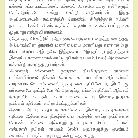
மக்கள் நம்ப மாட்டார்கள். உம்மைப் போலவே உமது எதிரிகளும்
செய்கிறார்களே என்று கேட்டு விடுவார்கள். இந்த
அடிப்படையைக் கவனத்தில் கொண்டு சிந்தித்தால் நபிகள்
நாயகம் (ஸல்) அவர்களுக்குச் சூனியம் வைக்கப்பட்டிருக்க
முடியாது என்று விளங்கலாம்.
ஏதோ ஒரு கிணற்றில் ஏதோ ஒரு பொருளை மறைத்து வைத்தது
அல்லாஹ்வின் தூதரின் மனநிலையை மாற்றியது என்றால் இது
மிகப் பெரிய அற்புதமே. இத்தகைய அற்புதம் நடந்திருந்தால்
இதையே காரணமாகக் காட்டி நபிகள் நாயகம் (ஸல்) அவர்களை
மக்கள் நிராகரித்திருப்பார்கள்.
‘அல்லாஹ் உங்களைத் தூதராக நியமித்ததை நாங்கள்
பார்க்கவில்லை; நீங்கள் செய்து காட்டிய சில அற்புதங்கள்
காரணமாகவே உங்களைத் தூதர் என நம்பினோம்; இப்போது
உங்களையே புரட்டிப் போடும் அளவுக்கு உங்கள் எதிரிகள் அற்புதம்
நிகழ்த்திக் காட்டிவிட்டதால் உங்களை எப்படி இறைத்தூதராக
நாங்கள் ஏற்போம்’ என்று கேட்டிருப்பார்கள்.
ஆனால் அப்படி ஏதும் நடக்கவில்லை. இறைத் தூதர்களுக்கு
எதிராக இத்தகைய நிகழ்ச்சியை நடத்திக் காட்டி நம்பிக்கை
கொண்ட மக்களை அல்லாஹ் தடம் புரளச் செய்ய மாட்டான்
என்பதால் நபிகள் நாயகம் (ஸல்) அவர்களுக்கு சூனியம்
வைக்கப்பட்டிருக்க முடியாது என்று தெரிகிறது.