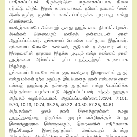
பாதிக்கப்பட்டால் திருக்குர்ஆன் பாதுகாக்கப்படாத நிலை
ஏற்பட்டு விடும். இதன் காரணமாகவும் நபிகள் நாயகம் (ஸல்)
அவர்களுக்கு சூனியம் வைக்கப்பட்டிருக்க முடியாது என்று
விளங்கலாம்.
மனிதர்களையே அல்லாஹ் தனது தூதர்களாக நியமிக்கிறான்.
அவர்கள் அனைவரும் மனிதத் தன்மையுடன் தான்
அனுப்பப்பட்டனர். தங்களைப் போலவே மனிதராக இருப்பவர்,
தங்களைப் போலவே உண்பவர், குடும்பம் நடத்துபவர் எப்படி
இறைவனின் தூதராக இருக்க முடியும் என்ற எண்ணம் தான்
தூதர்களை அம்மக்கள் நம்ப மறுத்ததற்குக் காரணமாக
இருந்தது.
தங்களைப் போலவே உள்ள ஒரு மனிதரை இறைவனின் தூதர்
என்று மக்கள் ஏற்க மறுப்பது இயல்பானது தான் என்பதால் தான்
எல்லாத் தூதர்களும் தம்மைத் தூதர்கள் என்று மெய்ப்பிக்க
அற்புதங்கள் வழங்கப்பட்டு அனுப்பப்பட்டனர். எந்தத் தூதரும்
அற்புதம் வழங்கப்படாமல் அனுப்பப்படவில்லை.(3:184, 7:101,
9:70, 10:13, 10:74, 35:25, 40:22, 40:50, 57:25, 64:6)
அற்புதங்கள் மூலம் தான் இறைத்தூதர்கள் தமது
தூதுத்துவத்தை நிரூபிக்க முடியும் என்றிருக்கும் போது
இறைத்தூதராக இல்லாதவரும், இறைவனின் எதிரிகளாக
இருப்போரும் இறைத்தூதர்கள் செய்வதைப் போன்று
அற்புதங்கள் நிகழ்த்தினால் இறைத்தூதர்களின் அற்புதத்தை