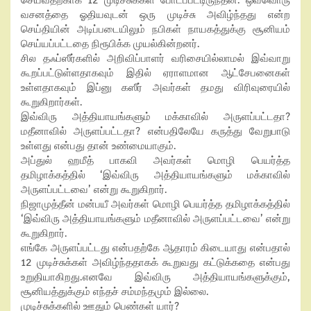
செய்வதற்காக 12 முடிச்சுக்கள் போடப்பட்டிருந்தன. ஒவ்வொரு
வசனத்தை ஓதியவுடன் ஒரு முடிச்சு அவிழ்ந்தது என்ற
செய்தியின் அடிப்படையிலும் நபிகள் நாயகத்துக்கு சூனியம்
செய்யப்பட்டதை நிரூபிக்க முயல்கின்றனர்.
சில தஃப்ஸீர்களில் அறிவிப்பாளர் வரிசையில்லாமல் இவ்வாறு
கூறப்பட்டுள்ளதாகவும் இதில் ஏராளமான ஆட்சேபனைகள்
உள்ளதாகவும் இப்னு கஸீர் அவர்கள் தமது விரிவுரையில்
கூறுகிறார்கள்.
இவ்விரு அத்தியாயங்களும் மக்காவில் அருளப்பட்டதா?
மதீனாவில் அருளப்பட்டதா? என்பதிலேயே கருத்து வேறுபாடு
உள்ளது என்பது தான் உண்மையாகும்.
அப்துல் ஹமீத் பாகவி அவர்கள் மொழி பெயர்த்த
தமிழாக்கத்தில் ‘இவ்விரு அத்தியாயங்களும் மக்காவில்
அருளப்பட்டவை’ என்று கூறுகிறார்.
நிஜாமுத்தீன் மன்பயீ அவர்கள் மொழி பெயர்த்த தமிழாக்கத்தில்
‘இவ்விரு அத்தியாயங்களும் மதீனாவில் அருளப்பட்டவை’ என்று
கூறுகிறார்.
எங்கே அருளப்பட்டது என்பதற்கே ஆதாரம் கிடையாது என்பதால்
12 முடிச்சுக்கள் அவிழ்ந்ததாகக் கூறுவது கட்டுக்கதை என்பது
உறுதியாகிறது.எனவே இவ்விரு அத்தியாயங்களுக்கும்,
சூனியத்துக்கும் எந்தச் சம்மந்தமும் இல்லை.
முடிச்சுக்களில் ஊதும் பெண்கள் யார்?