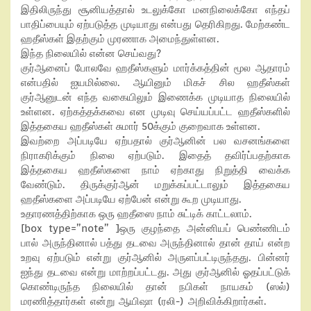
இதிலிருந்து சூனியத்தால் உடலுக்கோ மனநிலைக்கோ எந்தப்
பாதிப்பையும் ஏற்படுத்த முடியாது என்பது தெரிகிறது. மேற்கண்ட
ஹதீஸ்கள் இதற்கும் முரணாக அமைந்துள்ளன.
இந்த நிலையில் என்ன செய்வது?
குர்ஆனைப் போலவே ஹதீஸ்களும் மார்க்கத்தின் மூல ஆதாரம்
என்பதில் ஐயமில்லை. ஆயினும் மிகச் சில ஹதீஸ்கள்
குர்ஆனுடன் எந்த வகையிலும் இணைக்க முடியாத நிலையில்
உள்ளன. ஏற்கத்தக்கவை என முடிவு செய்யப்பட்ட ஹதீஸ்களில்
இத்தகைய ஹதீஸ்கள் சுமார் 50க்கும் குறைவாக உள்ளன.
இவற்றை அப்படியே ஏற்பதால் குர்ஆனின் பல வசனங்களை
நிராகரிக்கும் நிலை ஏற்படும். இதைத் தவிர்ப்பதற்காக
இத்தகைய ஹதீஸ்களை நாம் ஏற்காது நிறுத்தி வைக்க
வேண்டும். திருக்குர்ஆன் மறுக்கப்பட்டாலும் இத்தகைய
ஹதீஸ்களை அப்படியே ஏற்பேன் என்று கூற முடியாது.
உதாரணத்திற்காக ஒரு ஹதீஸை நாம் சுட்டிக் காட்டலாம்.
[box type=”note” ]ஒரு குழந்தை அன்னியப் பெண்ணிடம்
பால் அருந்தினால் பத்து தடவை அருந்தினால் தான் தாய் என்ற
உறவு ஏற்படும் என்று குர்ஆனில் அருளப்பட்டிருந்தது. பின்னர்
ஐந்து தடவை என்று மாற்றப்பட்டது. அது குர்ஆனில் ஓதப்பட்டுக்
கொண்டிருந்த நிலையில் தான் நபிகள் நாயகம் (ஸல்)
மரணித்தார்கள் என்று ஆயிஷா (ரலி-) அறிவிக்கிறார்கள்.