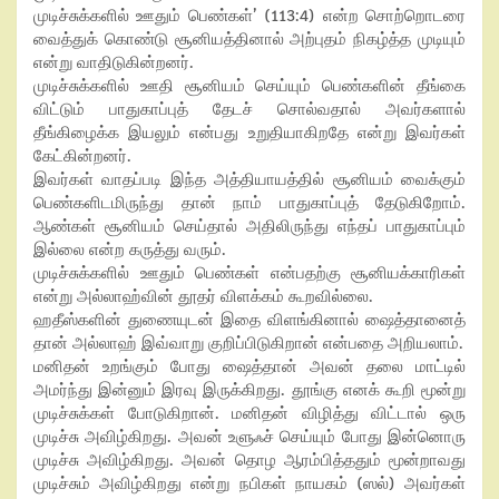
முடிச்சுக்களில் ஊதும் பெண்கள்’ (113:4) என்ற சொற்றொடரை
வைத்துக் கொண்டு சூனியத்தினால் அற்புதம் நிகழ்த்த முடியும்
என்று வாதிடுகின்றனர்.
முடிச்சுக்களில் ஊதி சூனியம் செய்யும் பெண்களின் தீங்கை
விட்டும் பாதுகாப்புத் தேடச் சொல்வதால் அவர்களால்
தீங்கிழைக்க இயலும் என்பது உறுதியாகிறதே என்று இவர்கள்
கேட்கின்றனர்.
இவர்கள் வாதப்படி இந்த அத்தியாயத்தில் சூனியம் வைக்கும்
பெண்களிடமிருந்து தான் நாம் பாதுகாப்புத் தேடுகிறோம்.
ஆண்கள் சூனியம் செய்தால் அதிலிருந்து எந்தப் பாதுகாப்பும்
இல்லை என்ற கருத்து வரும்.
முடிச்சுக்களில் ஊதும் பெண்கள் என்பதற்கு சூனியக்காரிகள்
என்று அல்லாஹ்வின் தூதர் விளக்கம் கூறவில்லை.
ஹதீஸ்களின் துணையுடன் இதை விளங்கினால் ஷைத்தானைத்
தான் அல்லாஹ் இவ்வாறு குறிப்பிடுகிறான் என்பதை அறியலாம்.
மனிதன் உறங்கும் போது ஷைத்தான் அவன் தலை மாட்டில்
அமர்ந்து இன்னும் இரவு இருக்கிறது. தூங்கு எனக் கூறி மூன்று
முடிச்சுக்கள் போடுகிறான். மனிதன் விழித்து விட்டால் ஒரு
முடிச்சு அவிழ்கிறது. அவன் உளுஃச் செய்யும் போது இன்னொரு
முடிச்சு அவிழ்கிறது. அவன் தொழ ஆரம்பித்ததும் மூன்றாவது
முடிச்சும் அவிழ்கிறது என்று நபிகள் நாயகம் (ஸல்) அவர்கள்