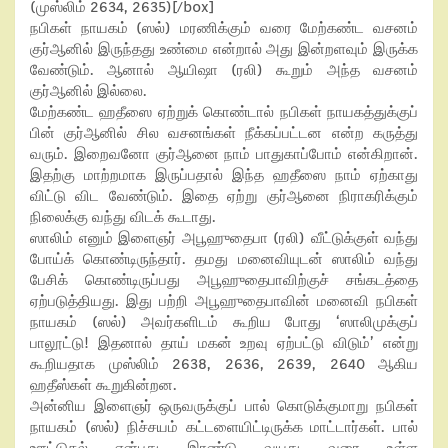
(முஸ்லிம் 2634, 2635)[/box]
நபிகள் நாயகம் (ஸல்) மரணிக்கும் வரை மேற்கண்ட வசனம்
குர்ஆனில் இருந்தது உண்மை என்றால் அது இன்றளவும் இருக்க
வேண்டும். ஆனால் ஆயிஷா (ரலி) கூறும் அந்த வசனம்
குர்ஆனில் இல்லை.
மேற்கண்ட ஹதீஸை ஏற்றுக் கொண்டால் நபிகள் நாயகத்துக்குப்
பின் குர்ஆனில் சில வசனங்கள் நீக்கப்பட்டன என்ற கருத்து
வரும். இறைவனோ குர்ஆனை நாம் பாதுகாப்போம் என்கிறான்.
இதற்கு மாற்றமாக இருப்பதால் இந்த ஹதீஸை நாம் ஏற்காது
விட்டு விட வேண்டும். இதை ஏற்று குர்ஆனை நிராகரிக்கும்
நிலைக்கு வந்து விடக் கூடாது.
ஸாலிம் எனும் இளைஞர் அபூஹுதைபா (ரலி) வீட்டுக்குள் வந்து
போய்க் கொண்டிருந்தார். தமது மனைவியுடன் ஸாலிம் வந்து
பேசிக் கொண்டிருப்பது அபூஹுதைபாவிற்குச் சங்கடத்தை
ஏற்படுத்தியது. இது பற்றி அபூஹுதைபாவின் மனைவி நபிகள்
நாயகம் (ஸல்) அவர்களிடம் கூறிய போது ‘ஸாலிமுக்குப்
பாலூட்டு! இதனால் தாய் மகன் உறவு ஏற்பட்டு விடும்’ என்று
கூறியதாக முஸ்லிம் 2638, 2636, 2639, 2640 ஆகிய
ஹதீஸ்கள் கூறுகின்றன.
அன்னிய இளைஞர் ஒருவருக்குப் பால் கொடுக்குமாறு நபிகள்
நாயகம் (ஸல்) நிச்சயம் கட்டளையிட்டிருக்க மாட்டார்கள். பால்