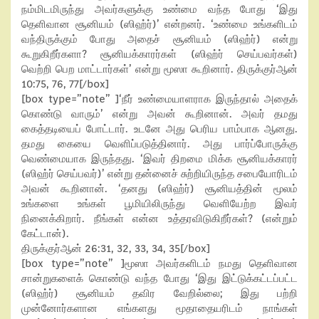
நம்மிடமிருந்து அவர்களுக்கு உண்மை வந்த போது ‘இது
தெளிவான சூனியம் (ஸிஹ்ர்)’ என்றனர். ‘உண்மை உங்களிடம்
வந்திருக்கும் போது அதைச் சூனியம் (ஸிஹ்ர்) என்று
கூறுகிறீர்களா? சூனியக்காரர்கள் (ஸிஹ்ர் செய்பவர்கள்)
வெற்றி பெற மாட்டார்கள்’ என்று மூஸா கூறினார். திருக்குர்ஆன்
10:75, 76, 77[/box]
[box type=”note” ]‘நீர் உண்மையாளராக இருந்தால் அதைக்
கொண்டு வாரும்’ என்று அவன் கூறினான். அவர் தமது
கைத்தடியைப் போட்டார். உடனே அது பெரிய பாம்பாக ஆனது.
தமது கையை வெளிப்படுத்தினார். அது பார்ப்போருக்கு
வெண்மையாக இருந்தது. ‘இவர் திறமை மிக்க சூனியக்காரர்
(ஸிஹ்ர் செய்பவர்)’ என்று தன்னைச் சுற்றியிருந்த சபையோரிடம்
அவன் கூறினான். ‘தனது (ஸிஹ்ர்) சூனியத்தின் மூலம்
உங்களை உங்கள் பூமியிலிருந்து வெளியேற்ற இவர்
நினைக்கிறார். நீங்கள் என்ன உத்தரவிடுகிறீர்கள்? (என்றும்
கேட்டான்).
திருக்குர்ஆன் 26:31, 32, 33, 34, 35[/box]
[box type=”note” ]மூஸா அவர்களிடம் நமது தெளிவான
சான்றுகளைக் கொண்டு வந்த போது ‘இது இட்டுக்கட்டப்பட்ட
(ஸிஹ்ர்) சூனியம் தவிர வேறில்லை; இது பற்றி
முன்னோர்களான எங்களது மூதாதையரிடம் நாங்கள்