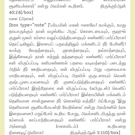
சூனியக்காரர்’ என்று அவர்கள் கூறினர். திருக்குர்ஆன்
40:24[/box]
ஈஸா (அலை)
[box type=”note” ]‘மர்யமின் மகன் ஈஸாவே! உமக்கும், உமது
தாயாருக்கும் நான் வழங்கிய அருட் கொடையையும், ரூஹுல்
குதுஸ் மூலம் உம்மை வலுப்படுத்தியதையும் எண்ணிப் பார்ப்பீராக!
தொட்டிலிலும், இளமைப் பருவத்திலும் மக்களிடம் நீர் பேசினீர்!
உமக்கு வேதத்தையும், ஞானத்தையும், தவ்ராத்தையும்,
இஞ்சீலையும் நான் கற்றுத் தந்ததையும் எண்ணிப் பார்ப்பீராக!
என் விருப்பப்படி களிமண்ணால் பறவை வடிவத்தைப் படைத்து
அதில் நீர் ஊதியதையும், என் விருப்பப்படி அது பறவையாக
மாறியதையும், என் விருப்பப்படி பிறவிக் குருடரையும் வெண்
குஷ்டமுடையவரையும் நீர் குணப்படுத்தியதையும் எண்ணிப்
பார்ப்பீராக! இறந்தோரை என் விருப்பப்படி (உயிருடன்) வெளிப்
படுத்தியதையும் எண்ணிப் பார்ப்பீராக! இஸ்ராயீலின் மக்களிடம்
தெளிவான சான்றுகளை நீர் கொண்டு வந்தீர்! அப்போது ‘இது
தெளிவான சூனியமேயன்றி வேறில்லை’ என்று அவர்களில் (ஏக
இறைவனை) மறுப்போர் கூறிய போது, அவர்களிடமிருந்து நான்
உம்மைக் காப்பாற்றியதையும் எண்ணிப் பார்ப்பீராக! என்று
அல்லாஹ் (ஈஸாவிடம்) கூறியதை
நினைவூட்டுவீராக! திருக்குர்ஆன் 5:110[/box]