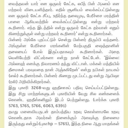
வைத்தவன் யார் என ஒருவர் கேட்க, லபீத் பின் அஃஸம் என
மற்றவர் விடையளித்தார். எதில் சூனியம் வைக்கப்பட்டுள்ளது
என ஒருவர் கேட்க சீப்பு, உதிர்ந்த தலைமுடி, பேரீச்சை மரத்தின்
பாளை ஆகியவற்றில் வைக்கப்பட்டுள்ளது என்று மற்றவர்
கூறினார். எந்த இடத்தில் என்று ஒருவர் கேட்க தர்வான் எனும்
கிணற்றுக்குள் என்று மற்றவர் கூறினார்’ என்று கூறினார்கள்.
பின்னர் அங்கே புறப்பட்டுச் சென்று பின்னர் திரும்பி வந்தனர்.
அங்குள்ள பேரீச்சை மரங்களின் மேற்பகுதி ஷைத்தானின்
தலையைப் போல் இருப்பதாகவும் கூறினார்கள். அதை
வெளியேற்றி விட்டீர்களா என்று நான் கேட்டேன். ‘இல்லை:
அல்லாஹ் எனக்கு நிவாரணம் தந்து விட்டான். மக்கள் மத்தியில்
தீமைகள் பரவுவதை நான் அஞ்சுகிறேன்’ என்று நபிகள் நாயகம்
(ஸல்) கூறினார்கள். பின்னர் கிணறு மூடப்பட்டது என்று ஆயிஷா
(ரலி) அறிவிக்கிறார்கள்.
இது புகாரி 3268-வது ஹதீஸாகப் பதிவு செய்யப்பட்டுள்ளது.
இது சிறு மாற்றங்களுடன் புகாரியின் வேறு சில எண்களைக்
கொண்ட ஹதீஸ்களிலும் இடம் பெற்றுள்ளது. (பார்க்க புகாரி
5763, 5765, 5766, 6063, 6391)
தமது மனைவியருடன் தாம்பத்திய உறவு கொள்ளாமலே உறவு
கொண்டதாக அவர்கள் நினைக்கும் அளவுக்கு நிலைமை
இருந்தது என்றும்(புகாhp – 5765), இந்த நிலை ஆறு மாதங்கள்