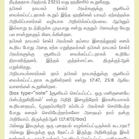
நீடித்ததாக அஹ்மத் 23211 வது ஹதீஸூம் கூறுகிறது.
நபிகள் நாயகம் (ஸல்) அவர்களுக்கு சூனியம்
வைக்கப்பட்டதாகக் கூறும் இந்த ஹதீஸ்கள் யாவும் ஏற்கத்தக்க
அறிவிப்பாளர்கள் வழியாக அறிவிக்கப்படுபவை. ஆயினும்
இவ்வாறு நடந்திருக்க முடியாது என்று கருதும் அளவுக்கு வேறு
பல சான்றுகளும் கிடைக்கின்றன.
நபிகள் நாயகம் (ஸல்) அவர்கள் தம்மை இறைத்தூதர் எனக்
கூறிய போது அதை ஏற்க மறுத்தவர்கள் நபிகள் நாயகம் (ஸல்)
அவர்களுக்கு சூனியம் வைக்கப்பட்டதாகக் கூறியே
நிராகரித்தனர். இந்தக் குற்றச்சாட்டை திருக்குர்ஆன்
மறுக்கிறது.
அநியாயக்காரர்கள் தாம் நபிகள் நாயகத்துக்கு சூனியம்
வைக்கப்பட்டதாக கூறுகின்றனர் என்று 17:47, 25:8 ஆகிய
வசனங்கள் கூறுகின்றன.
[box type=”note” ]சூனியம் செய்யப்பட்ட ஒரு மனிதனையே
பின்பற்றுகிறீர்கள்’ என்று அநீதி இழைத்தோர் இரகசியமாகக்
கூறியதையும், (முஹம்மதே!) உம்மிடம் அவர்கள் செவியேற்ற
போது எதைச் செவியேற்றார்களோ அதையும் நாம் நன்கு
அறிவோம். திருக்குர்ஆன் (17:47)[/box]
அல்லது இவருக்கு ஒரு புதையல் வழங்கப்பட்டிருக்கக் கூடாதா?
அல்லது இவருக்கு ஒரு தோட்டம் இருந்து அதிலிருந்து இவர்
உண்ணக் கூடாதா? என்றும் ‘சூனியம் செய்யப்பட்ட மனிதரையே