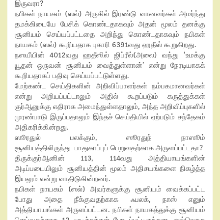
இருவரா?
நபிகள் நாயகம் (ஸல்) அருகில் இரண்டு வானவர்கள் அமர்ந்து
தமக்கிடையே பேசிக் கொண்டதாகவும் அதன் மூலம் தனக்கு
சூனியம் செய்யப்பட்டதை அறிந்து கொண்டதாகவும் நபிகள்
நாயகம் (ஸல்) கூறியதாக புகாரி 6391வது ஹதீஸ் கூறுகிறது.
நஸயீயின் 4012வது ஹதீஸில் ஜிப்ரீல்(அலை) வந்து ‘உமக்கு
யூதன் ஒருவன் சூனியம் வைத்துள்ளான்’ என்று நேரடியாகக்
கூறியதாகப் பதிவு செய்யப்பட்டுள்ளது.
மேற்கண்ட செய்திகளின் அறிவிப்பாளர்கள் நம்பகமானவர்கள்
என்று அறியப்பட்டாலும் அதில் கூறப்படும் கருத்துக்கள்
குர்ஆனுக்கு எதிராக அமைந்துள்ளதாலும், அந்த அறிவிப்புகளில்
முரண்பாடு இருப்பதாலும் இந்தச் செய்தியில் ஏற்படும் சந்தேகம்
அதிகரிக்கின்றது.
ஸூரதுல் பலக்கும், ஸூரதுந் நாஸூம்
சூனியத்திலிருந்து பாதுகாப்புப் பெறுவதற்காக அருளப்பட்டதா?
திருக்குர்ஆனின் 113, 114வது அத்தியாயங்களின்
அடிப்படையிலும் சூனியத்தின் மூலம் அதிசயங்களை நிகழ்த்த
இயலும் என்று வாதிடுகின்றனர்.
நபிகள் நாயகம் (ஸல்) அவர்களுக்கு சூனியம் வைக்கப்பட்ட
போது அதை நீக்குவதற்காக ஃபலக், நாஸ் எனும்
அத்தியாயங்கள் அருளப்பட்டன. நபிகள் நாயகத்துக்கு சூனியம்