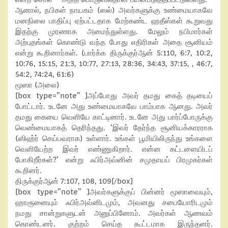
ஆனால், நபிகள் நாயகம் (ஸல்) அவர்களுக்கு உண்மையாகவே
மனநிலை பாதிப்பு ஏற்பட்டதாக மேற்கண்ட ஹதீஸ்கள் கூறுவது
இதற்கு முரணாக அமைந்துள்ளது. மேலும் நபிமார்கள்
அற்புதங்கள் கொண்டு வந்த போது எதிரிகள் அதை சூனியம்
என்று கூறினார்கள். (பார்க்க திருக்குர்ஆன் 5:110, 6:7, 10:2,
10:76, 15:15, 21:3, 10:77, 27:13, 28:36, 34:43, 37:15, , 46:7,
54:2, 74:24, 61:6)
மூஸா (அலை)
[box type=”note” ]அப்போது அவர் தமது கைத் தடியைப்
போட்டார். உடனே அது உண்மையாகவே பாம்பாக ஆனது. அவர்
தமது கையை வெளியே காட்டினார். உடனே அது பார்ப்போருக்கு
வெண்மையாகத் தெரிந்தது. ‘இவர் தேர்ந்த சூனியக்காரராக
(ஸிஹ்ர் செய்பவராக) உள்ளார். உங்கள் பூமியிலிருந்து உங்களை
வெளியேற்ற இவர் எண்ணுகிறார். என்ன கட்டளையிடப்
போகிறீர்கள்?’ என்று ஃபிர்அவ்னின் சமுதாயப் பிரமுகர்கள்
கூறினர்.
திருக்குர்ஆன் 7:107, 108, 109[/box]
[box type=”note” ]அவர்களுக்குப் பின்னர் மூஸாவையும்,
ஹாரூனையும் ஃபிர்அவ்னிடமும், அவனது சபையோரிடமும்
நமது சான்றுகளுடன் அனுப்பினோம். அவர்கள் ஆணவம்
கொண்டனர். குற்றம் செய்த கூட்டமாக இருந்தனர்.