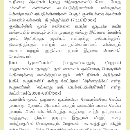
கூறினார். அவர்கள் (தமது வித்தைகளைப்) போட்ட போது
மக்களின் கண்களை வயப்படுத்தினார்கள். மக்களுக்கு
அச்சத்தையும் ஏற்படுத்தினார்கள். பெரும் சூனியத்தை அவர்கள்
கொண்டு வந்தனர். திருக்குர்ஆன் (7:116)[/box]
சூனியத்தின் மூலம் கண்களை ஏமாற்ற முடியுமே தவிர
உண்மையில் எதையும் மாற்ற முடியாது என்பது இவ்வசனங்களின்
மூலம் தெரிகிறது. சூனியம் என்பதற்கு மதிமயக்குதல்
திசைதிருப்புதல் என்றும் பொருள்கொள்ளலாம் .பின்வரும்
வசனம் மற்றும் ஹதீஸ்கள் மூலம் இதனை விளங்கிக்
கொள்ளலாம்
[box type=”note” ]‘பாதுகாப்பவனும், (பிறரால்)
பாதுகாக்கப்படாதவனும், தன் கைவசம் ஒவ்வொரு பொருளின்
அதிகாரத்தை வைத்திருப்பவனும் யார்? நீங்கள் அறிந்தால்
(பதில் கூறுங்கள்!)’ என்று கேட்பீராக! ‘அல்லாஹ்வே’ என்று
கூறுவார்கள். ‘எவ்வாறு மதி மயக்கப்படுகிறீர்கள்?’ என்று
கேட்பீராக!(23:88-89)[/box]
பயானின் மூலம் ஒருவரை முடக்கவோ நோயாக்கவோ செய்ய
முடியாது. ஆனால், அவரைக் கவரும் வகையில் பயான் செய்ய
முடியும். அவர் விளங்கியிருந்த கருத்தை மாற்றி நம்முடைய
கருத்துக்கு திருப்ப முடியும். இதுதான் ஸிஹ்ர் என்ற
வார்த்தையின் பொருளாகும். மேற்கண்ட வசனத்திலும் ஸிஹ்ர்
என்ற சொல் அந்த பொருளில்தான் பயன்படுத்தப்பட்டுள்ளது.