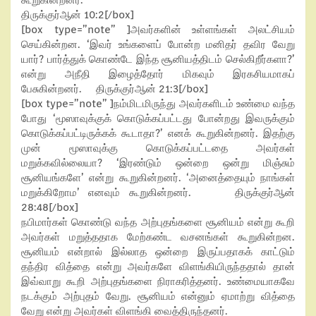
கூறுகின்றனர்.
திருக்குர்ஆன் 10:2[/box]
[box type=”note” ]அவர்களின் உள்ளங்கள் அலட்சியம்
செய்கின்றன. ‘இவர் உங்களைப் போன்ற மனிதர் தவிர வேறு
யார்? பார்த்துக் கொண்டே இந்த சூனியத்திடம் செல்கிறீர்களா?’
என்று அநீதி இழைத்தோர் மிகவும் இரகசியமாகப்
பேசுகின்றனர். திருக்குர்ஆன் 21:3[/box]
[box type=”note” ]நம்மிடமிருந்து அவர்களிடம் உண்மை வந்த
போது ‘மூஸாவுக்குக் கொடுக்கப்பட்டது போன்றது இவருக்கும்
கொடுக்கப்பட்டிருக்கக் கூடாதா?’ எனக் கூறுகின்றனர். இதற்கு
முன் மூஸாவுக்கு கொடுக்கப்பட்டதை அவர்கள்
மறுக்கவில்லையா? ‘இரண்டும் ஒன்றை ஒன்று மிஞ்சும்
சூனியங்களே’ என்று கூறுகின்றனர். ‘அனைத்தையும் நாங்கள்
மறுக்கிறோம’ எனவும் கூறுகின்றனர். திருக்குர்ஆன்
28:48[/box]
நபிமார்கள் கொண்டு வந்த அற்புதங்களை சூனியம் என்று கூறி
அவர்கள் மறுத்ததாக மேற்கண்ட வசனங்கள் கூறுகின்றன.
சூனியம் என்றால் இல்லாத ஒன்றை இருப்பதாகக் காட்டும்
தந்திர வித்தை என்று அவர்களே விளங்கியிருந்ததால் தான்
இவ்வாறு கூறி அற்புதங்களை நிராகரித்தனர். உண்மையாகவே
நடக்கும் அற்புதம் வேறு. சூனியம் என்னும் ஏமாற்று வித்தை
வேறு என்று அவர்கள் விளங்கி வைத்திருந்தனர்.