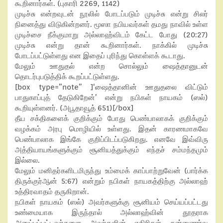
கூறினார்கள். (புகாரி 2269, 1142)
முடிச்சு என்றவுடன் நூலில் போடப்படும் முடிச்சு என்று சிலர்
நினைத்து விடுகின்றனர். மூஸா நபியவர்கள் தமது நாவில் உள்ள
முடிச்சை நீக்குமாறு அல்லாஹ்விடம் கேட்ட போது (20:27)
முடிச்சு என்று தான் கூறினார்கள். நாக்கில் முடிச்சு
போடப்பட்டுள்ளது என இதைப் புரிந்து கொள்ளக் கூடாது.
மேலும் ஊதுதல் என்ற சொல்லும் ஷைத்தானுடன்
தொடர்புபடுத்திக் கூறப்பட்டுள்ளது.
[box type=”note” ]‘ஷைத்தானின் ஊதுதலை விட்டும்
பாதுகாப்புத் தேடுகிறேன்’ என்று நபிகள் நாயகம் (ஸல்)
கூறியுள்ளனர். (அபூதாவூத் 651)[/box]
தீய சக்திகளைக் குறிக்கும் போது பெண்பாலாகக் குறிக்கும்
வழக்கம் அரபு மொழியில் உள்ளது. இதன் காரணமாகவே
பெண்பாலாக இங்கே குறிப்பிடப்படுகிறது. எனவே இவ்விரு
அத்தியாயங்களுக்கும் சூனியத்துக்கும் எந்தச் சம்மந்தமும்
இல்லை.
மேலும் மனிதர்களிடமிருந்து உம்மைக் காப்பாற்றுவேன் (பார்க்க
திருக்குர்ஆன் 5:67) என்றும் நபிகள் நாயகத்திற்கு அல்லாஹ்
உத்திரவாதம் தருகிறான்.
நபிகள் நாயகம் (ஸல்) அவர்களுக்கு சூனியம் செய்யப்பட்டது
உண்மையாக இருந்தால் அல்லாஹ்வின் தூதராக