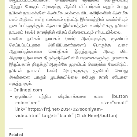
அனுப்பப்பட்டவர்களை அவர்களின் எதிரிகள் தன்னுணர்வு
அற்றுப் போகும் அளவுக்கு ஆக்கி விட்டார்கள் எனும் போது
நபிகள் நாயகத்தின் ஆன்மீக பலத்தை விட எதிரிகளின் ஆன்மீக
பலம் அதிகம் என்ற எண்ணம் ஏற்பட்டு இஸ்லாத்தின் வளர்ச்சியும்
தடைப்பட்டிருக்கும். ஆனால் இஸ்லாத்தின் வளர்ச்சிக்கு நபிகள்
நாயகம் (ஸல்) காலத்தில் எந்தப் பின்னடைவும் ஏற்படவில்லை.
எனவே நபிகள் நாயகம் (ஸல்) அவர்களுக்கு சூனியம்
செய்யப்பட்டதாக அறிவிப்பாளர்களைப் பொருத்த வரை
ஆதாரப்பூர்வமான செய்திகள் இருந்தாலும் அதை விட
ஆதாரப்பூர்வமான திருக்குர்ஆனின் போதனைகளுக்கு முரணாக
இருப்பதால் திருக்குர்ஆனுக்கே முதலிடம் கொடுக்க வேண்டும்.
நபிகள் நாயகம் (ஸல்) அவர்களுக்கு சூனியம் செய்து
அவர்களை யாரும் முடக்கவில்லை என்பது தான் சரியான
கருத்தாகும்.
– Onlinepj.com
சூனியம் பற்றிய வீடியோக்களை காண [button
color=”red” size=”small”
link=”https://frtj.net/2014/02/sooniyam-
video.html” target=”blank” ]Click Here[/button]
Related