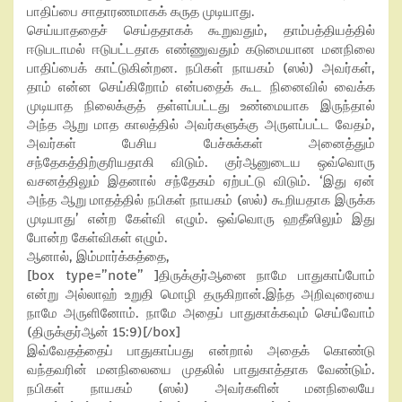
பாதிப்பை சாதாரணமாகக் கருத முடியாது.
செய்யாததைச் செய்ததாகக் கூறுவதும், தாம்பத்தியத்தில்
ஈடுபடாமல் ஈடுபட்டதாக எண்ணுவதும் கடுமையான மனநிலை
பாதிப்பைக் காட்டுகின்றன. நபிகள் நாயகம் (ஸல்) அவர்கள்,
தாம் என்ன செய்கிறோம் என்பதைக் கூட நினைவில் வைக்க
முடியாத நிலைக்குத் தள்ளப்பட்டது உண்மையாக இருந்தால்
அந்த ஆறு மாத காலத்தில் அவர்களுக்கு அருளப்பட்ட வேதம்,
அவர்கள் பேசிய பேச்சுக்கள் அனைத்தும்
சந்தேகத்திற்குரியதாகி விடும். குர்ஆனுடைய ஒவ்வொரு
வசனத்திலும் இதனால் சந்தேகம் ஏற்பட்டு விடும். ‘இது ஏன்
அந்த ஆறு மாதத்தில் நபிகள் நாயகம் (ஸல்) கூறியதாக இருக்க
முடியாது’ என்ற கேள்வி எழும். ஒவ்வொரு ஹதீஸிலும் இது
போன்ற கேள்விகள் எழும்.
ஆனால், இம்மார்க்கத்தை,
[box type=”note” ]திருக்குர்ஆனை நாமே பாதுகாப்போம்
என்று அல்லாஹ் உறுதி மொழி தருகிறான்.இந்த அறிவுரையை
நாமே அருளினோம். நாமே அதைப் பாதுகாக்கவும் செய்வோம்
(திருக்குர்ஆன் 15:9)[/box]
இவ்வேதத்தைப் பாதுகாப்பது என்றால் அதைக் கொண்டு
வந்தவரின் மனநிலையை முதலில் பாதுகாத்தாக வேண்டும்.
நபிகள் நாயகம் (ஸல்) அவர்களின் மனநிலையே