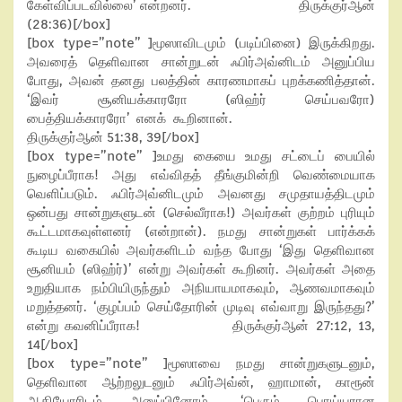
கேள்விப்படவில்லை’ என்றனர். திருக்குர்ஆன்
(28:36)[/box]
[box type=”note” ]மூஸாவிடமும் (படிப்பினை) இருக்கிறது.
அவரைத் தெளிவான சான்றுடன் ஃபிர்அவ்னிடம் அனுப்பிய
போது, அவன் தனது பலத்தின் காரணமாகப் புறக்கணித்தான்.
‘இவர் சூனியக்காரரோ (ஸிஹ்ர் செய்பவரோ)
பைத்தியக்காரரோ’ எனக் கூறினான்.
திருக்குர்ஆன் 51:38, 39[/box]
[box type=”note” ]உமது கையை உமது சட்டைப் பையில்
நுழைப்பீராக! அது எவ்விதத் தீங்குமின்றி வெண்மையாக
வெளிப்படும். ஃபிர்அவ்னிடமும் அவனது சமுதாயத்திடமும்
ஒன்பது சான்றுகளுடன் (செல்வீராக!) அவர்கள் குற்றம் புரியும்
கூட்டமாகவுள்ளனர் (என்றான்). நமது சான்றுகள் பார்க்கக்
கூடிய வகையில் அவர்களிடம் வந்த போது ‘இது தெளிவான
சூனியம் (ஸிஹ்ர்)’ என்று அவர்கள் கூறினர். அவர்கள் அதை
உறுதியாக நம்பியிருந்தும் அநியாயமாகவும், ஆணவமாகவும்
மறுத்தனர். ‘குழப்பம் செய்தோரின் முடிவு எவ்வாறு இருந்தது?’
என்று கவனிப்பீராக! திருக்குர்ஆன் 27:12, 13,
14[/box]
[box type=”note” ]மூஸாவை நமது சான்றுகளுடனும்,
தெளிவான ஆற்றலுடனும் ஃபிர்அவ்ன், ஹாமான், காரூன்
ஆகியோரிடம் அனுப்பினோம். ‘பெரும் பொய்யரான