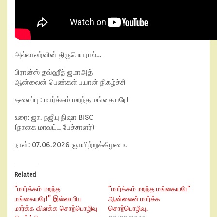
அல்லாஹ்வின் திருபெயரால்…
பிரான்ஸ் தவ்ஹீத் ஜமாஅத்
ஆன்லைன் பெண்கள் பயான் நிகழ்ச்சி
தலைப்பு : மார்க்கம் மறந்த மங்கையரே!
உரை: ஜா. நஜிபு நிஷா BISC
(நாகை மாவட்ட பேச்சாளர்)
நாள்: 07.06.2026 ஞாயிற்றுக்கிழமை.
Related
“மார்க்கம் மறந்த
“மார்க்கம் மறந்த மங்கையரே”
மங்கையரே!” இஸ்லாமிய
ஆன்லைன் மார்க்க
மார்க்க விளக்க சொற்பொழிவு
சொற்பொழிவு.