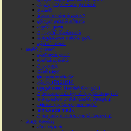
திருக்குர்ஆன் – மொழியாக்கம்
தஃப்ஸீர்
இஸ்லாம் என்றால் என்ன?
குர்ஆன் தமிழில் கற்போம்
தஜ்வீத் முறை
அரபு தமிழ் இலக்கணம்
அல்குர்ஆனை எளிதில் ஓதிட
ஷர்ப் சட்டங்கள்
ஹதீஸ் நூல்கள்
ஷஹீஹுல்புஹாரி
ஸஹீஹ் முஸ்லிம்
அபூதாவூத்
இப்ன் மாஜா
ரியாலுஸ் ஸாலிஹீன்
திர்மீதி (ENGLISH)
புலுகுல் மராம் 1(ஹதீஸ் தொகுப்பு)
அல்லுஃலுவு வல்மர்ஜான் (ஹதீஸ் தொகுப்பு)
அல் முவத்தா மாலிக் (ஹதீஸ் தொகுப்பு)
சரியான ஹதீஸ் தவறான ஹதீஸ்
almuvatta malik
அல் முவத்தா மாலிக் (ஹதீஸ் தொகுப்பு)
பொது தலைப்பு
கியாமத் நாள்