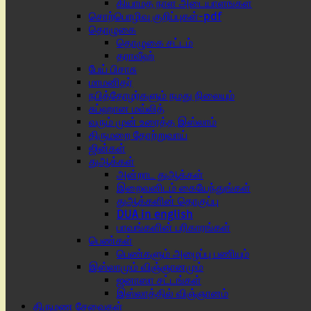
கியாமத் நாள் அடையாளங்கள்
சொற்பொழிவு குறிப்புகள்-pdf
தொழுகை
தொழுகை சட்டம்
தராவீஹ்
பேய் பிசாசு
மாமனிதர்
நபித்தோழர்களும் நமது நிலையும்
சுப்ஹான மவ்லித்
வரும் முன் உரைத்த இஸ்லாம்
திருமறை தோற்றுவாய்
ஜின்கள்
துஆக்கள்
அன்றாட துஆக்கள்
இறைவனிடம் கையேந்துங்கள்
துஆக்களின் தொகுப்பு
DUA in english
பாவங்களின் பரிகாரங்கள்
பெண்கள்
பெண்களும் அழைப்பு பணியும்
இஸ்லாமும் விஞ்ஞானமும்
ஜனாஸா சட்டங்கள்
இஸ்லாத்தில் விஞ்ஞானம்
திருமண சேவைகள்