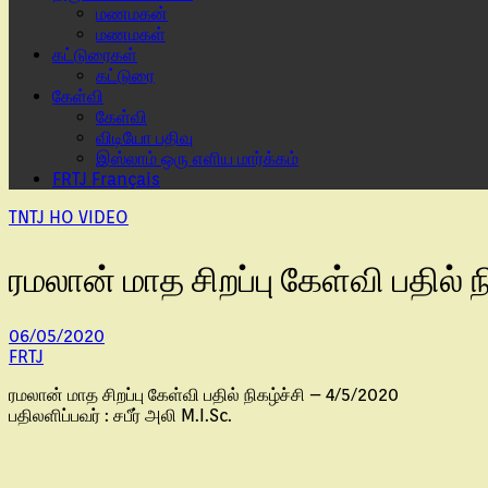
மணமகன்
மணமகள்
கட்டுரைகள்
கட்டுரை
கேள்வி
கேள்வி
விடியோ பதிவு
இஸ்லாம் ஒரு எளிய மார்க்கம்
FRTJ Français
TNTJ HO VIDEO
ரமலான் மாத சிறப்பு கேள்வி பதில் ந
06/05/2020
FRTJ
ரமலான் மாத சிறப்பு கேள்வி பதில் நிகழ்ச்சி – 4/5/2020
பதிலளிப்பவர் : சபீர் அலி M.I.Sc.