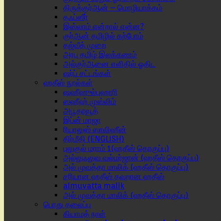
திருக்குர்ஆன் – மொழியாக்கம்
தஃப்ஸீர்
இஸ்லாம் என்றால் என்ன?
குர்ஆன் தமிழில் கற்போம்
தஜ்வீத் முறை
அரபு தமிழ் இலக்கணம்
அல்குர்ஆனை எளிதில் ஓதிட
ஷர்ப் சட்டங்கள்
ஹதீஸ் நூல்கள்
ஷஹீஹுல்புஹாரி
ஸஹீஹ் முஸ்லிம்
அபூதாவூத்
இப்ன் மாஜா
ரியாலுஸ் ஸாலிஹீன்
திர்மீதி (ENGLISH)
புலுகுல் மராம் 1(ஹதீஸ் தொகுப்பு)
அல்லுஃலுவு வல்மர்ஜான் (ஹதீஸ் தொகுப்பு)
அல் முவத்தா மாலிக் (ஹதீஸ் தொகுப்பு)
சரியான ஹதீஸ் தவறான ஹதீஸ்
almuvatta malik
அல் முவத்தா மாலிக் (ஹதீஸ் தொகுப்பு)
பொது தலைப்பு
கியாமத் நாள்