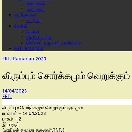
மணமகன்
மணமகள்
கட்டுரைகள்
கட்டுரை
கேள்வி
கேள்வி
விடியோ பதிவு
இஸ்லாம் ஒரு எளிய மார்க்கம்
FRTJ Français
FRTJ Ramadan 2023
விரும்பும் சொர்க்கமும் வெறுக்கும்
14/04/2023
FRTJ
விரும்பும் சொர்க்கமும் வெறுக்கும் நரகமும்
ரமலான் – 14.04.2023
பாகம் – 2
இ பாரூக்
(மாநிலத் துணை தலைவர்,TNTJ)