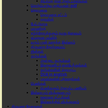
கியாமத் நாள் அடையாளங்கள்
சொற்பொழிவு குறிப்புகள்-pdf
தொழுகை
தொழுகை சட்டம்
தராவீஹ்
பேய் பிசாசு
மாமனிதர்
நபித்தோழர்களும் நமது நிலையும்
சுப்ஹான மவ்லித்
வரும் முன் உரைத்த இஸ்லாம்
திருமறை தோற்றுவாய்
ஜின்கள்
துஆக்கள்
அன்றாட துஆக்கள்
இறைவனிடம் கையேந்துங்கள்
துஆக்களின் தொகுப்பு
DUA in english
பாவங்களின் பரிகாரங்கள்
பெண்கள்
பெண்களும் அழைப்பு பணியும்
இஸ்லாமும் விஞ்ஞானமும்
ஜனாஸா சட்டங்கள்
இஸ்லாத்தில் விஞ்ஞானம்
திருமண சேவைகள்