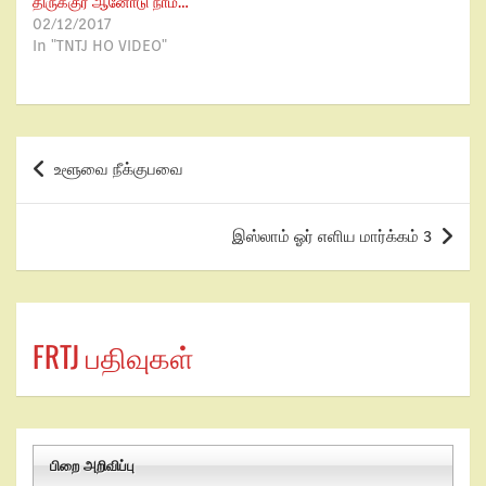
திருக்குர் ஆனோடு நாம்…
02/12/2017
In "TNTJ HO VIDEO"
உளூவை நீக்குபவை
இஸ்லாம் ஓர் எளிய மார்க்கம் 3
FRTJ பதிவுகள்
பிறை அறிவிப்பு