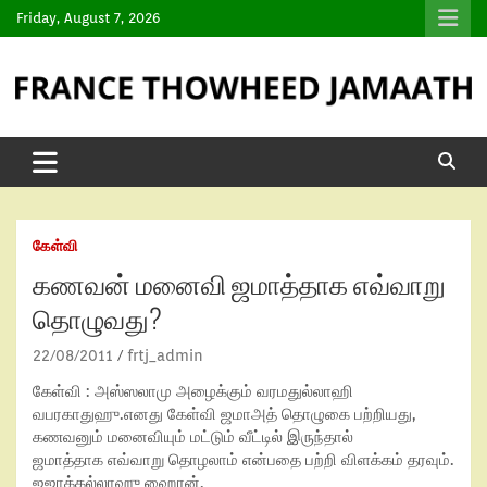
Friday, August 7, 2026
கேள்வி
கணவன் மனைவி ஜமாத்தாக எவ்வாறு
தொழுவது?
22/08/2011
frtj_admin
கேள்வி
:
அஸ்ஸலாமு அழைக்கும் வரமதுல்லாஹி
வபரகாதுஹு.
எனது கேள்வி ஜமாஅத் தொழுகை பற்றியது,
கணவனும் மனைவியும் மட்டும் வீட்டில் இருந்தால்
ஜமாத்தாக
எவ்வாறு தொழலாம் என்பதை பற்றி விளக்கம் தரவும்.
ஜஜாக்கல்லாஹு ஹைரன்.