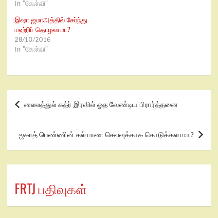
In "கேள்வி"
இஷா ஜமாஅத்தில் சேர்ந்து
மஹ்ரிப் தொழலாமா?
28/10/2016
In "கேள்வி"
லைலத்துல் கத்ர் இரவில் ஓத வேண்டிய பிரார்த்தனை
ஜகாத் பெண்ணின் கல்யாண செலவுக்காக கொடுக்கலாமா?
FRTJ பதிவுகள்