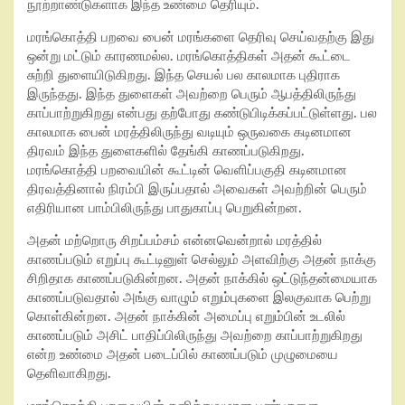
நூற்றாண்டுகளாக இந்த உண்மை தெரியும்.
மரங்கொத்தி பறவை பைன் மரங்களை தெரிவு செய்வதற்கு இது
ஒன்று மட்டும் காரணமல்ல. மரங்கொத்திகள் அதன் கூட்டை
சுற்றி துளையிடுகிறது. இந்த செயல் பல காலமாக புதிராக
இருந்தது. இந்த துளைகள் அவற்றை பெரும் ஆபத்திலிருந்து
காப்பாற்றுகிறது என்பது தற்போது கண்டுபிடிக்கப்பட்டுள்ளது. பல
காலமாக பைன் மரத்திலிருந்து வடியும் ஒருவகை கடினமான
திரவம் இந்த துளைகளில் தேங்கி காணப்படுகிறது.
மரங்கொத்தி பறவையின் கூட்டின் வெளிப்பகுதி கடினமான
திரவத்தினால் நிரம்பி இருப்பதால் அவைகள் அவற்றின் பெரும்
எதிரியான பாம்பிலிருந்து பாதுகாப்பு பெறுகின்றன.
அதன் மற்றொரு சிறப்பம்சம் என்னவென்றால் மரத்தில்
காணப்படும் எறுப்பு கூட்டினுள் செல்லும் அளவிற்கு அதன் நாக்கு
சிறிதாக காணப்படுகின்றன. அதன் நாக்கில் ஒட்டுந்தன்மையாக
காணப்படுவதால் அங்கு வாழும் எறும்புகளை இலகுவாக பெற்று
கொள்கின்றன. அதன் நாக்கின் அமைப்பு எறும்பின் உடலில்
காணப்படும் அசிட் பாதிப்பிலிருந்து அவற்றை காப்பாற்றுகிறது
என்ற உண்மை அதன் படைப்பில் காணப்படும் முழுமையை
தெளிவாகிறது.