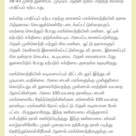
38-43 முறை துளையிட முடியும். ஆதன் மூலம் அதற்கு எவ்வித
பாதிப்பும் ஏற்படாது.
எவ்வித பாதிப்பும் ஏற்படாதற்கு காரணம் மரங்கொத்தியின் தலை
அத்தகைய செயலுக்கென்றே படைக்கப்பட்டுள்ளதாகும்.
மரத்தை கொத்தும் போது மரங்கொத்தியின் மண்டை ஓட்டில்
ஏற்படும் சக்தியை தடுக்கக்கூடிய அமைப்பு காணப்படுகிறது.
அதன் முன்னெற்றி மற்றும் சில மண்டை ஓட்டு தசைகளும்
அதன் அலகோடு இணைக்கப்பட்டுள்ளதுடன் தாடை இணைப்பும்
மிக நன்றாக செயல்பட கூடியவை. அதன் காரணமாக அது
துளையிடும் போது ஏற்படும் சக்தியை குறைக்க உதவுகிறது.
மரங்கொத்தியின் வடிவமைப்பும் திட்டமிடலும் இத்துடன்
முடிவடைவதில்லை. அவை பைன் மரங்களுக்கு முன்னுரிமை
கொடுப்பதுடன் துளையிடுவதற்கு முன்னால் மரத்தின் வயதை
ஆராய்கின்றன. அவை 100 வயதை தாண்டிய பைன்
மரங்களையே தேர்ந்தெடுக்கின்றன. ஏனெனில் 100 வயதை
தாண்டிய மரங்களில் நோய் ஏற்பட்டு அதன் கடினமான மேல்
பட்டை மிருதுவாகிறது. இந்த உண்மையை விஞ்ஞானம்
சமீபத்தில் தான் கண்டுபிடித்தது. இந்த உண்மையை உங்கள்
வாழ்நாளிலேயே முதல் முறையாக தற்போது தான் படித்து
தெரிந்துகொள்கீறீர்கள் ஆனால் மரங்கொத்திகளுக்கு பல