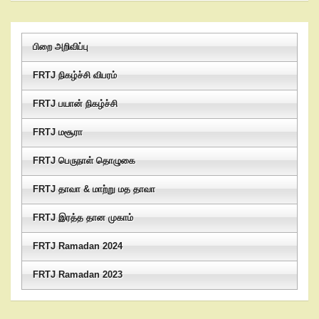
பிறை அறிவிப்பு
FRTJ நிகழ்ச்சி விபரம்
FRTJ பயான் நிகழ்ச்சி
FRTJ மசூரா
FRTJ பெருநாள் தொழுகை
FRTJ தாவா & மாற்று மத தாவா
FRTJ இரத்த தான முகாம்
FRTJ Ramadan 2024
FRTJ Ramadan 2023