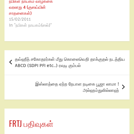
நபிகள் நாயகம் வாழ்க்கை
வரலாறு 4 (குஸய்யின்
சாதனைகள்)
15/02/2011
In "நபிகள் நாயகம்(ஸல்)"
தவ்ஹீத் சகோதரர்கள் மீது கொலைவெறி தாக்குதல் நடத்திய
ABCD (SDPI PFI etc..) ரவுடி கும்பல்
இஸ்லாத்தை ஏற்ற நேபாள நடிகை பூஜா லாமா !
அல்ஹம்துலில்லாஹ்
FRTJ பதிவுகள்