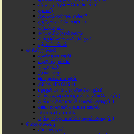
திருக்குர்ஆன் – மொழியாக்கம்
தஃப்ஸீர்
இஸ்லாம் என்றால் என்ன?
குர்ஆன் தமிழில் கற்போம்
தஜ்வீத் முறை
அரபு தமிழ் இலக்கணம்
அல்குர்ஆனை எளிதில் ஓதிட
ஷர்ப் சட்டங்கள்
ஹதீஸ் நூல்கள்
ஷஹீஹுல்புஹாரி
ஸஹீஹ் முஸ்லிம்
அபூதாவூத்
இப்ன் மாஜா
ரியாலுஸ் ஸாலிஹீன்
திர்மீதி (ENGLISH)
புலுகுல் மராம் 1(ஹதீஸ் தொகுப்பு)
அல்லுஃலுவு வல்மர்ஜான் (ஹதீஸ் தொகுப்பு)
அல் முவத்தா மாலிக் (ஹதீஸ் தொகுப்பு)
சரியான ஹதீஸ் தவறான ஹதீஸ்
almuvatta malik
அல் முவத்தா மாலிக் (ஹதீஸ் தொகுப்பு)
பொது தலைப்பு
கியாமத் நாள்