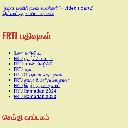
“நவீன உலகில் நமது பெண்கள் “- video ( part2)
இஸ்லாம் ஓர் எளிய மார்க்கம்
FRTJ பதிவுகள்
பிறை அறிவிப்பு
FRTJ நிகழ்ச்சி விபரம்
FRTJ பயான் நிகழ்ச்சி
FRTJ மசூரா
FRTJ பெருநாள் தொழுகை
FRTJ தாவா & மாற்று மத தாவா
FRTJ இரத்த தான முகாம்
FRTJ Ramadan 2024
FRTJ Ramadan 2023
செய்தி காப்பகம்