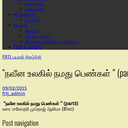
மணமகன்
மணமகள்
கட்டுரைகள்
கட்டுரை
கேள்வி
கேள்வி
விடியோ பதிவு
இஸ்லாம் ஒரு எளிய மார்க்கம்
FRTJ Français
FRTJ பயான் நிகழ்ச்சி
“நவீன உலகில் நமது பெண்கள் ” (par
09/02/2015
frtj_admin
“நவீன உலகில் நமது பெண்கள் ” (part3)
உரை :சகோதரி மும்தாஜ் ஆலிமா (Bisc)
Post navigation