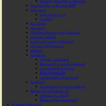
கியாமத் நாள் அடையாளங்கள்
சொற்பொழிவு குறிப்புகள்-pdf
தொழுகை
தொழுகை சட்டம்
தராவீஹ்
பேய் பிசாசு
மாமனிதர்
நபித்தோழர்களும் நமது நிலையும்
சுப்ஹான மவ்லித்
வரும் முன் உரைத்த இஸ்லாம்
திருமறை தோற்றுவாய்
ஜின்கள்
துஆக்கள்
அன்றாட துஆக்கள்
இறைவனிடம் கையேந்துங்கள்
துஆக்களின் தொகுப்பு
DUA in english
பாவங்களின் பரிகாரங்கள்
பெண்கள்
பெண்களும் அழைப்பு பணியும்
இஸ்லாமும் விஞ்ஞானமும்
ஜனாஸா சட்டங்கள்
இஸ்லாத்தில் விஞ்ஞானம்
திருமண சேவைகள்