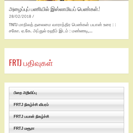
அழைப்புப் பணியில் இஸ்லாமியப் பெண்கள்.!
28/02/2018
TNTJ மாநிலத் தலைமை வாராந்திர பெண்கள் பயான் உரை : :
சகோ. ஏ.கே. அப்துல் ரஹீம் இடம் : மண்ணடி,…
FRTJ பதிவுகள்
பிறை அறிவிப்பு
FRTJ நிகழ்ச்சி விபரம்
FRTJ பயான் நிகழ்ச்சி
FRTJ மசூரா