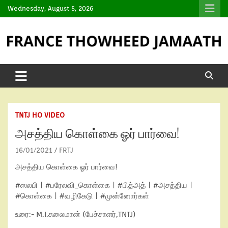
Wednesday, August 5, 2026
TNTJ HO VIDEO
அசத்திய கொள்கை ஓர் பார்வை!
16/01/2021
FRTJ
அசத்திய கொள்கை ஓர் பார்வை!
#ஸலபி​ | #பரேலவி_கொள்கை​ | #பித்அத்​ | #அசத்திய​ |
#கொள்கை​ | #வழிகேடு​ | #முன்னோர்கள்​
உரை:- M.I.சுலைமான் (பேச்சாளர்,TNTJ)