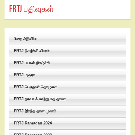
FRTJ பதிவுகள்
பிறை அறிவிப்பு
FRTJ நிகழ்ச்சி விபரம்
FRTJ பயான் நிகழ்ச்சி
FRTJ மசூரா
FRTJ பெருநாள் தொழுகை
FRTJ தாவா & மாற்று மத தாவா
FRTJ இரத்த தான முகாம்
FRTJ Ramadan 2024