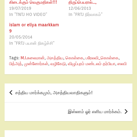
கிடைக்கும் வெகுமதிகள்!!!
திருப்பெயரால்…,
19/07/2019
12/06/2013
In "TNTJ HO VIDEO"
In "FRTJ நிர்வாகம்"
islam or eliya maarkkam
9
20/05/2014
In "FRTJ பயான் நிகழ்ச்சி"
Tags:
M.I.சுலைமான்
,
அசத்திய
,
கொள்கை
,
பரேலவி_கொள்கை
,
பித்அத்
,
முன்னோர்கள்
,
வழிகேடு
,
விழுப்புரம் மண்டலம் தர்பியா
,
ஸலபி
சத்திய மார்க்கமும், அசத்தியவாதிகளும்!
இஸ்லாம் ஓர் எளிய மார்க்கம்.