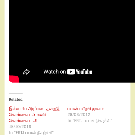
Related
இஸ்லாமிய அடிப்படை தவ்ஹீத்
பயான் பயிற்சி முகாம்
கொள்கையா..? ஸலபி
28/03/2012
கொள்கையா ..!!
In "FRTJ பயான் நிகழ்ச்சி"
15/10/2016
In "FRTJ பயான் நிகழ்ச்சி"