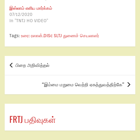
இஸ்லாம் எளிய மார்க்கம்
07/12/2020
In "TNTJ HO VIDEO"
Tags:
உரை: ரஸான்.DISc SLTJ துணைச் செயலாளர்
பிறை அறிவித்தல்
“இம்மை மறுமை வெற்றி ஏகத்துவத்திற்கே”
FRTJ பதிவுகள்