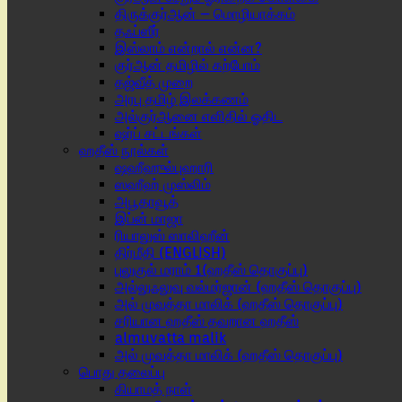
திருக்குர்ஆன் – மொழியாக்கம்
தஃப்ஸீர்
இஸ்லாம் என்றால் என்ன?
குர்ஆன் தமிழில் கற்போம்
தஜ்வீத் முறை
அரபு தமிழ் இலக்கணம்
அல்குர்ஆனை எளிதில் ஓதிட
ஷர்ப் சட்டங்கள்
ஹதீஸ் நூல்கள்
ஷஹீஹுல்புஹாரி
ஸஹீஹ் முஸ்லிம்
அபூதாவூத்
இப்ன் மாஜா
ரியாலுஸ் ஸாலிஹீன்
திர்மீதி (ENGLISH)
புலுகுல் மராம் 1(ஹதீஸ் தொகுப்பு)
அல்லுஃலுவு வல்மர்ஜான் (ஹதீஸ் தொகுப்பு)
அல் முவத்தா மாலிக் (ஹதீஸ் தொகுப்பு)
சரியான ஹதீஸ் தவறான ஹதீஸ்
almuvatta malik
அல் முவத்தா மாலிக் (ஹதீஸ் தொகுப்பு)
பொது தலைப்பு
கியாமத் நாள்