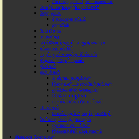
கியாமத் நாள் அடையாளங்கள்
சொற்பொழிவு குறிப்புகள்-pdf
தொழுகை
தொழுகை சட்டம்
தராவீஹ்
பேய் பிசாசு
மாமனிதர்
நபித்தோழர்களும் நமது நிலையும்
சுப்ஹான மவ்லித்
வரும் முன் உரைத்த இஸ்லாம்
திருமறை தோற்றுவாய்
ஜின்கள்
துஆக்கள்
அன்றாட துஆக்கள்
இறைவனிடம் கையேந்துங்கள்
துஆக்களின் தொகுப்பு
DUA in english
பாவங்களின் பரிகாரங்கள்
பெண்கள்
பெண்களும் அழைப்பு பணியும்
இஸ்லாமும் விஞ்ஞானமும்
ஜனாஸா சட்டங்கள்
இஸ்லாத்தில் விஞ்ஞானம்
திருமண சேவைகள்