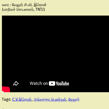
உரை : வேலூர் சி.வி. இம்ரான்
(மாநிலச் செயலாளர், TNTJ)
Tags:
C.V.இம்ரான்
,
அல்ஹுதா பெண்கள்
,
வேலூர்