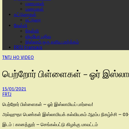
மணமகன்
மணமகள்
கட்டுரைகள்
கட்டுரை
கேள்வி
கேள்வி
விடியோ பதிவு
இஸ்லாம் ஒரு எளிய மார்க்கம்
FRTJ Français
TNTJ HO VIDEO
பெற்றோர் பிள்ளைகள் – ஓர் இஸ்லா
15/01/2021
FRTJ
பெற்றோர் பிள்ளைகள் – ஓர் இஸ்லாமியப் பார்வை!
அல்ஹுதா பெண்கள் இஸ்லாமியக் கல்வியகம் ஆரம்ப நிகழ்ச்சி – 0
இடம் : கானத்தூர் – செங்கல்பட்டு கிழக்கு மாவட்டம்