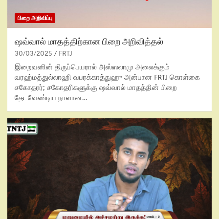
பிறை அறிவிப்பு
ஷவ்வால் மாதத்திற்கான பிறை அறிவித்தல்
30/03/2025
FRTJ
இறைவனின் திருப்பெயரால் அஸ்ஸலாமு அலைக்கும்
வரஹ்மத்துல்லாஹி வபரக்காத்துஹு அன்பான FRTJ கொள்கை
சகோதரர்; சகோதரிகளுக்கு ஷவ்வால் மாதத்தின் பிறை
தேடவேண்டிய நாளான…