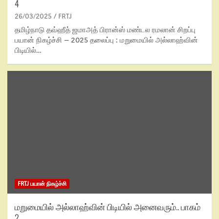
4
26/03/2025
FRTJ
தமிழ்நாடு தவ்ஹீத் ஜமாஅத் பிரான்ஸ் மண்டல ரமலான் சிறப்பு
பயான் நிகழ்ச்சி – 2025 தலைப்பு : மறுமையில் அல்லாஹ்வின்
பிடியில்…
FRTJ பயான் நிகழ்ச்சி
மறுமையில் அல்லாஹ்வின் பிடியில் அனைவரும்.. பாகம்
2