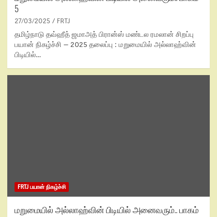
5
27/03/2025
FRTJ
தமிழ்நாடு தவ்ஹீத் ஜமாஅத் பிரான்ஸ் மண்டல ரமலான் சிறப்பு
பயான் நிகழ்ச்சி – 2025 தலைப்பு : மறுமையில் அல்லாஹ்வின்
பிடியில்…
FRTJ பயான் நிகழ்ச்சி
மறுமையில் அல்லாஹ்வின் பிடியில் அனைவரும்.. பாகம்