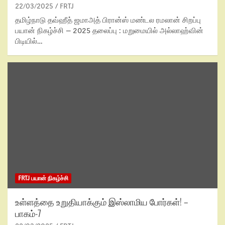
22/03/2025
FRTJ
தமிழ்நாடு தவ்ஹீத் ஜமாஅத் பிரான்ஸ் மண்டல ரமலான் சிறப்பு
பயான் நிகழ்ச்சி – 2025 தலைப்பு : மறுமையில் அல்லாஹ்வின்
பிடியில்…
FRTJ பயான் நிகழ்ச்சி
உள்ளத்தை உறுதியாக்கும் இஸ்லாமிய போர்கள்! –
பாகம்-7