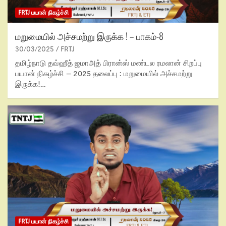
FRTJ பயான் நிகழ்ச்சி
மறுமையில் அச்சமற்று இருக்க ! – பாகம்-8
30/03/2025
FRTJ
தமிழ்நாடு தவ்ஹீத் ஜமாஅத் பிரான்ஸ் மண்டல ரமலான் சிறப்பு
பயான் நிகழ்ச்சி – 2025 தலைப்பு : மறுமையில் அச்சமற்று
இருக்க!…
FRTJ பயான் நிகழ்ச்சி