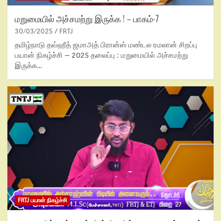
மறுமையில் அச்சமற்று இருக்க ! – பாகம்-7
30/03/2025
FRTJ
தமிழ்நாடு தவ்ஹீத் ஜமாஅத் பிரான்ஸ் மண்டல ரமலான் சிறப்பு
பயான் நிகழ்ச்சி – 2025 தலைப்பு : மறுமையில் அச்சமற்று
இருக்க…
FRTJ பயான் நிகழ்ச்சி