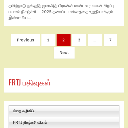
தமிழ்நாடு தவ்ஹீத் ஜமாஅத் பிரான்ஸ் மண்டல ரமலான் சிறப்பு
பயான் நிகழ்ச்சி – 2025 தலைப்பு : உள்ளத்தை உறுதியாக்கும்
இஸ்லாமிய…
Previous
1
2
3
…
7
Next
FRTJ பதிவுகள்
பிறை அறிவிப்பு
FRTJ நிகழ்ச்சி விபரம்