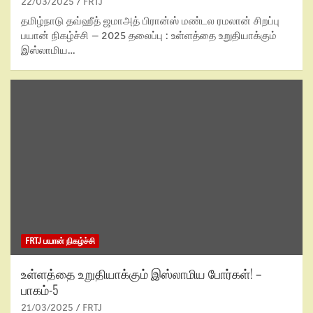
22/03/2025
FRTJ
தமிழ்நாடு தவ்ஹீத் ஜமாஅத் பிரான்ஸ் மண்டல ரமலான் சிறப்பு
பயான் நிகழ்ச்சி – 2025 தலைப்பு : உள்ளத்தை உறுதியாக்கும்
இஸ்லாமிய…
FRTJ பயான் நிகழ்ச்சி
உள்ளத்தை உறுதியாக்கும் இஸ்லாமிய போர்கள்! –
பாகம்-5
21/03/2025
FRTJ