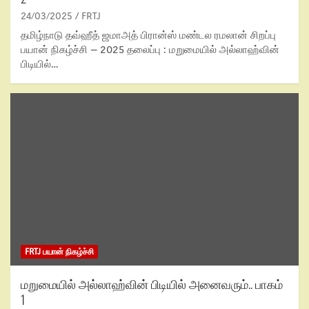
24/03/2025
FRTJ
தமிழ்நாடு தவ்ஹீத் ஜமாஅத் பிரான்ஸ் மண்டல ரமலான் சிறப்பு
பயான் நிகழ்ச்சி – 2025 தலைப்பு : மறுமையில் அல்லாஹ்வின்
பிடியில்…
FRTJ பயான் நிகழ்ச்சி
மறுமையில் அல்லாஹ்வின் பிடியில் அனைவரும்.. பாகம்
1