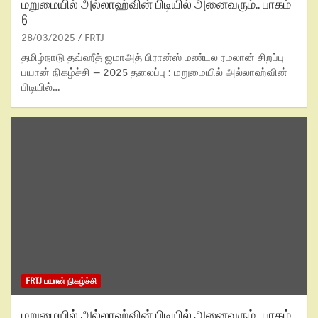
மறுமையில் அல்லாஹ்வின் பிடியில் அனைவரும்.. பாகம்
6
28/03/2025
FRTJ
தமிழ்நாடு தவ்ஹீத் ஜமாஅத் பிரான்ஸ் மண்டல ரமலான் சிறப்பு
பயான் நிகழ்ச்சி – 2025 தலைப்பு : மறுமையில் அல்லாஹ்வின்
பிடியில்…
FRTJ பயான் நிகழ்ச்சி
மறுமையில் அல்லாஹ்வின் பிடியில் அனைவரும்.. பாகம்