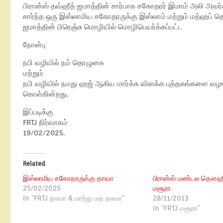
பிரான்ஸ் தவ்ஹீத் ஜமாத்தின் சார்பாக சகோதரர் இமாம் அலி அவர
சார்ந்த ஒரு இஸ்லாமிய சகோதரருக்கு இஸ்லாம் மற்றும் மத்ஹப் 
ஜமாத்தின் பிரெஞ்சு மொழியில் மொழிபெயர்க்கப்பட்ட
நோன்பு
நபி வழியில் நம் தொழுகை
மற்றும்
நபி வழியில் நமது ஹஜ் ஆகிய மார்க்க விளக்க புத்தகங்களை வழங்
கொள்கின்றது.
இப்படிக்கு
FRTJ நிர்வாகம்
19/02/2025.
Related
இஸ்லாமிய சகோதரருக்கு தாவா
பிரான்ஸ் மண்டல தௌஹீ
25/02/2025
மசூரா
In "FRTJ தாவா & மாற்று மத தாவா"
28/11/2013
In "FRTJ மசூரா"