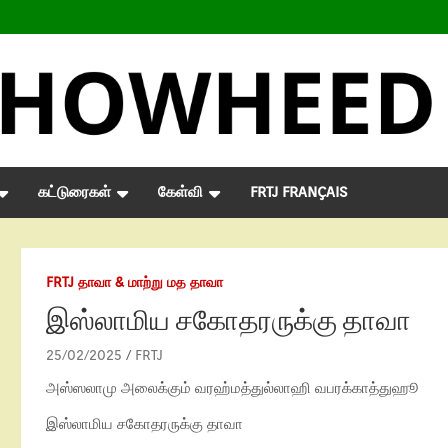
கட்டுரைகள்
கேள்வி
FRTJ FRANÇAIS
FRTJ தாவா & மாற்று மத தாவா
இஸ்லாமிய சகோதரருக்கு தாவா
25/02/2025
FRTJ
அஸ்ஸலாமு அலைக்கும் வரஹ்மத்துல்லாஹி வபரக்காத்துஹூ
இஸ்லாமிய சகோதரருக்கு தாவா