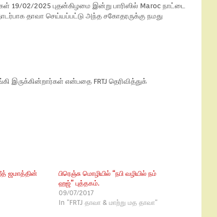
்கள் 19/02/2025 புதன்கிழமை இன்று பாரிஸில் Maroc நாட்டை
தொடர்பாக தாவா செய்யப்பட்டு அந்த சகோதரருக்கு நமது
கி இருக்கின்றார்கள் என்பதை FRTJ தெரிவித்துக்
த் ஜமாத்தின்
பிரெஞ்சு மொழியில் “நபி வழியில் நம்
ஹஜ்” புத்தகம்.
09/07/2017
In "FRTJ தாவா & மாற்று மத தாவா"