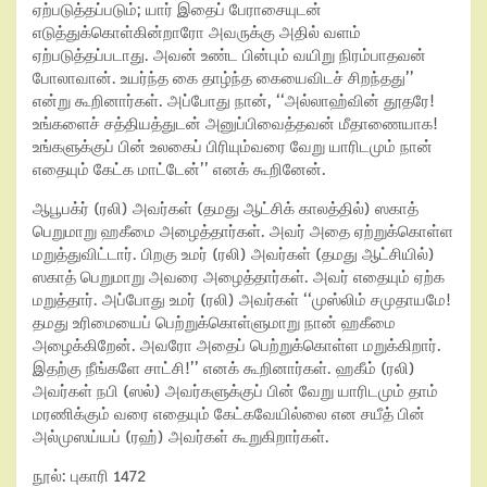
ஏற்படுத்தப்படும்; யார் இதைப் பேராசையுடன்
எடுத்துக்கொள்கின்றாரோ அவருக்கு அதில் வளம்
ஏற்படுத்தப்படாது. அவன் உண்ட பின்பும் வயிறு நிரம்பாதவன்
போலாவான். உயர்ந்த கை தாழ்ந்த கையைவிடச் சிறந்தது’’
என்று கூறினார்கள். அப்போது நான், ‘‘அல்லாஹ்வின் தூதரே!
உங்களைச் சத்தியத்துடன் அனுப்பிவைத்தவன் மீதாணையாக!
உங்களுக்குப் பின் உலகைப் பிரியும்வரை வேறு யாரிடமும் நான்
எதையும் கேட்க மாட்டேன்’’ எனக் கூறினேன்.
ஆபூபக்ர் (ரலி) அவர்கள் (தமது ஆட்சிக் காலத்தில்) ஸகாத்
பெறுமாறு ஹகீமை அழைத்தார்கள். அவர் அதை ஏற்றுக்கொள்ள
மறுத்துவிட்டார். பிறகு உமர் (ரலி) அவர்கள் (தமது ஆட்சியில்)
ஸகாத் பெறுமாறு அவரை அழைத்தார்கள். அவர் எதையும் ஏற்க
மறுத்தார். அப்போது உமர் (ரலி) அவர்கள் ‘‘முஸ்லிம் சமுதாயமே!
தமது உரிமையைப் பெற்றுக்கொள்ளுமாறு நான் ஹகீமை
அழைக்கிறேன். அவரோ அதைப் பெற்றுக்கொள்ள மறுக்கிறார்.
இதற்கு நீங்களே சாட்சி!’’ எனக் கூறினார்கள். ஹகீம் (ரலி)
அவர்கள் நபி (ஸல்) அவர்களுக்குப் பின் வேறு யாரிடமும் தாம்
மரணிக்கும் வரை எதையும் கேட்கவேயில்லை என சயீத் பின்
அல்முஸய்யப் (ரஹ்) அவர்கள் கூறுகிறார்கள்.
நூல்: புகாரி 1472