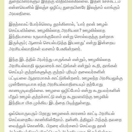
துறையினர்களும் இதற்கு விதிவிலக்கில்லை. இதன் உச்சகட்டம்
என்னவெனில் இலஞ்ச ஒழிப்பு துறையினரே இலஞ்சம் வாங்கும்
அவலநிலை.
இதற்காகப் போர்க்கொடி தூக்கினால், ‘யார் தான் ஊழல்
செய்யவில்லை. ஊழலில்லாத அரசியலா? ஊழலில்லாத
இந்தியாவை உருவாக்குவோம் என்று சொல்வதற்கு நன்றாக
இருக்கும்; ஆனால் செயல்படுத்த இயலாது’ என்று இன்றைய
அரசியல்வாதிகள் வசனம் பேசுகின்றனர்.
இந்த இடத்தில் அமர்ந்து பாருங்கள் என்றும், ஊழலில்லாத
அரசியல்வாதி ஒருவரைக் காட்டுங்கள் என்றும் கூறி, தாங்கள்
செய்யும் குற்றங்களுக்கு குற்றம் புரியும் தலைவர்களின்
பட்டியலை ஆதாரமாகக் காட்டுகின்றனர். ஊழலற்ற அரசியலுக்கு
முன்னோடியாக எந்த அரசியல்வாதியையும் தற்போது
காணமுடிவதில்லை. ஊழலை ஒழிப்போம் என்று கூறுபவர்களின்
மீதும் ஊழல் குற்றச்சாட்டு என்று கூறுமளவிற்கு ஊழலில்
இந்தியா மிக முக்கிய இடத்தை பிடித்துள்ளது.
ஒவ்வொருவரும் பிறரது ஊழலைக் காரணம் காட்டி அரசியல்
செய்வதையே காண்கின்றோம். தன்னிடத்திலும் அந்தத் தவறை
வைத்துக் கொண்டே பிறரை விமர்சனம் செய்வது தான்
ஆச்சரியத்திலும் மிகப்பெரும் ஆச்சரியமாக இருக்கின்றது.