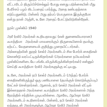
வீட்டாரிடம் திரும்பிச்செல்லும் போது எனது படுக்கையின் மீது
பேரீச்சம் பழம் கிடப்பதைப் பார்த்து, அதை உண்பதற்காக
எடுப்பதுண்டு. பின்னர் அது தர்மப் பொருளாக இருக்குமோ
என்று நான் அஞ்சி, உடனே அதைப் போட்டுவிடுகின்றேன்.
நூல்: முஸ்லிம் 1940
அலீ (ரலி) அவர்கள் கூறியதாவது: (என் துணைவியாரான)
ஃபாத்திமா அவர்கள் மாவரைக்கும் திருகையினால் தமக்கு
ஏற்பட்ட வேதனையைக் குறித்து முறையிட்டார்கள்.
அல்லாஹ்வின் தூதர் (ஸல்) அவர்களிடம் சில போர்க் கைதிகள்
கொண்டு வரப்பட்டிருக்கிறார்கள் (அவர்களை நபியவர்கள்
முஸ்லிம்களிடையே பங்கிடவிருக்கிருக்கின்றார்கள்) என்னும்
செய்தி ஃபாத்திமா (ரலி) அவர்களுக்கு எட்டியது.
உடனே, அவர்கள் நபி (ஸல்) அவர்களிடம் (அந்தப் போர்க்
கைதிகளிலிருந்து) ஒரு பணியாளை (தமக்குக் கொடுக்கும்படி)
கேட்கச் சென்றார்கள். ஆனால், நபி (ஸல்) அவர்கள் வீட்டில்
இல்லாததால் அவர்களை ஃபாத்திமா (ரலி) அவர்களால் அந்த
நேரத்தில் சந்திக்க முடியவில்லை. ஆகவே, ஆயிஷா (ரலி)
அவர்களிடம் கூறினார்கள். பின்னர், நபி (ஸல்) அவர்கள்
வந்தவுடன் அவர்களுக்கு ஆயிஷா (ரலி) அவர்கள்