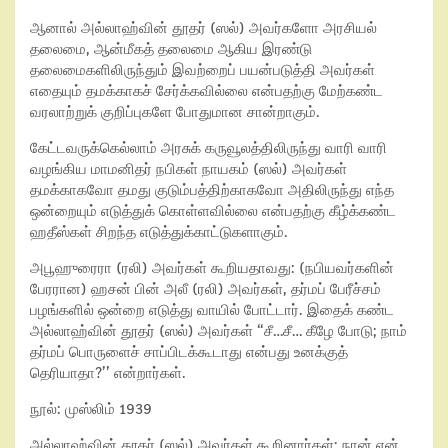
ஆனால் அல்லாஹ்வின் தூதர் (ஸல்) அவர்களோ அரசியல்
தலைமை, ஆன்மீகத் தலைமை ஆகிய இரண்டு
தலைமைகளிலிருந்தும் இவற்றைப் பயன்படுத்தி அவர்கள்
எதையும் தமக்காகச் சேர்க்கவில்லை என்பதற்கு மேற்கண்ட
வரலாற்றுக் குறிப்புகளே போதுமான சான்றாகும்.
கேட்டவருக்கெல்லாம் அரசுக் கருவூலத்திலிருந்து வாரி வாரி
வழங்கிய மாமனிதர் நபிகள் நாயகம் (ஸல்) அவர்கள்
தமக்காகவோ தமது குடும்பத்திற்காகவோ அதிலிருந்து எந்த
ஒன்றையும் எடுத்துக் கொள்ளவில்லை என்பதற்கு கீழ்க்கண்ட
ஹதீஸ்கள் சிறந்த எடுத்துக்காட்டுகளாகும்.
அபூஹுரைரா (ரலி) அவர்கள் கூறியதாவது: (நபியவர்களின்
பேரரான) ஹசன் பின் அலீ (ரலி) அவர்கள், தர்மப் பேரீச்சம்
பழங்களில் ஒன்றை எடுத்து வாயில் போட்டார். இதைக் கண்ட
அல்லாஹ்வின் தூதர் (ஸல்) அவர்கள் “சீ…சீ… கீழே போடு; நாம்
தர்மப் பொருளைச் சாப்பிடக்கூடாது என்பது உனக்குத்
தெரியாதா?’’ என்றார்கள்.
நூல்: முஸ்லிம் 1939
அல்லாஹ்வின் தூதர் (ஸல்) அவர்கள் கூறினார்கள்: நான் என்