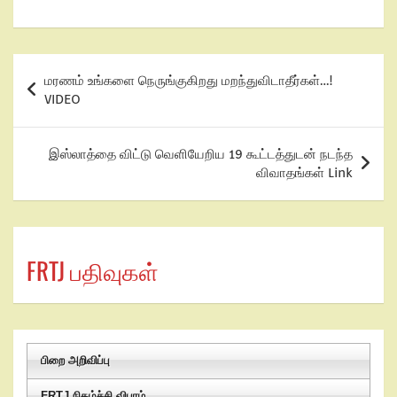
மரணம் உங்களை நெருங்குகிறது மறந்துவிடாதீர்கள்…!
VIDEO
இஸ்லாத்தை விட்டு வெளியேறிய 19 கூட்டத்துடன் நடந்த
விவாதங்கள் Link
FRTJ பதிவுகள்
பிறை அறிவிப்பு
FRTJ நிகழ்ச்சி விபரம்