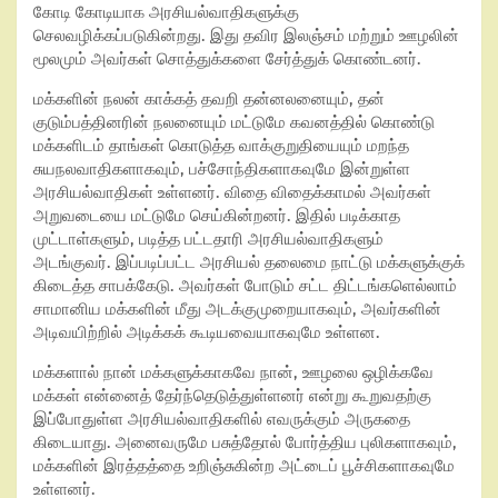
கோடி கோடியாக அரசியல்வாதிகளுக்கு
செலவழிக்கப்படுகின்றது. இது தவிர இலஞ்சம் மற்றும் ஊழலின்
மூலமும் அவர்கள் சொத்துக்களை சேர்த்துக் கொண்டனர்.
மக்களின் நலன் காக்கத் தவறி தன்னலனையும், தன்
குடும்பத்தினரின் நலனையும் மட்டுமே கவனத்தில் கொண்டு
மக்களிடம் தாங்கள் கொடுத்த வாக்குறுதியையும் மறந்த
சுயநலவாதிகளாகவும், பச்சோந்திகளாகவுமே இன்றுள்ள
அரசியல்வாதிகள் உள்ளனர். விதை விதைக்காமல் அவர்கள்
அறுவடையை மட்டுமே செய்கின்றனர். இதில் படிக்காத
முட்டாள்களும், படித்த பட்டதாரி அரசியல்வாதிகளும்
அடங்குவர். இப்படிப்பட்ட அரசியல் தலைமை நாட்டு மக்களுக்குக்
கிடைத்த சாபக்கேடு. அவர்கள் போடும் சட்ட திட்டங்களெல்லாம்
சாமானிய மக்களின் மீது அடக்குமுறையாகவும், அவர்களின்
அடிவயிற்றில் அடிக்கக் கூடியவையாகவுமே உள்ளன.
மக்களால் நான் மக்களுக்காகவே நான், ஊழலை ஒழிக்கவே
மக்கள் என்னைத் தேர்ந்தெடுத்துள்ளனர் என்று கூறுவதற்கு
இப்போதுள்ள அரசியல்வாதிகளில் எவருக்கும் அருகதை
கிடையாது. அனைவருமே பசுத்தோல் போர்த்திய புலிகளாகவும்,
மக்களின் இரத்தத்தை உறிஞ்சுகின்ற அட்டைப் பூச்சிகளாகவுமே
உள்ளனர்.