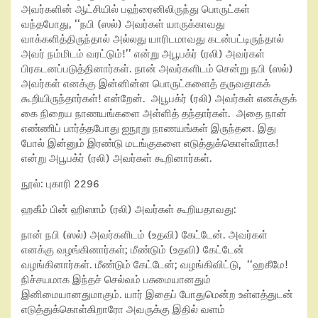
அவர்களின் ஆட்சியில் பஹ்ரைனிலிருந்து பொருட்கள்
வந்தபோது, ‘‘நபி (ஸல்) அவர்கள் யாருக்காவது
வாக்களித்திருந்தால் அல்லது யாரிடமாவது கடன்பட்டிருந்தால்
அவர் நம்மிடம் வரட்டும்!’’ என்று அபூபக்ர் (ரலி) அவர்கள்
பிரகடனப்படுத்தினார்கள். நான் அவர்களிடம் சென்று நபி (ஸல்)
அவர்கள் எனக்கு இன்னின்ன பொருட்களைத் தருவதாகக்
கூறியிருந்தார்கள்! என்றேன். அபூபக்ர் (ரலி) அவர்கள் எனக்குக்
கை நிறைய நாணயங்களை அள்ளித் தந்தார்கள். அதை நான்
எண்ணிப் பார்த்தபோது ஐநூறு நாணயங்கள் இருந்தன. இது
போல் இன்னும் இரண்டு மடங்குகளை எடுத்துக்கொள்வீராக!
என்று அபூபக்ர் (ரலி) அவர்கள் கூறினார்கள்.
நூல்: புகாரி 2296
ஹகீம் பின் ஹிஸாம் (ரலி) அவர்கள் கூறியதாவது:
நான் நபி (ஸல்) அவர்களிடம் (உதவி) கேட்டேன். அவர்கள்
எனக்கு வழங்கினார்கள்; மீண்டும் (உதவி) கேட்டேன்
வழங்கினார்கள். மீண்டும் கேட்டேன்; வழங்கிவிட்டு, ‘‘ஹகீமே!
நிச்சயமாக இந்தச் செல்வம் பசுமையானதும்
இனிமையானதுமாகும். யார் இதைப் போதுமென்ற உள்ளத்துடன்
எடுத்துக்கொள்கிறாரோ அவருக்கு இதில் வளம்