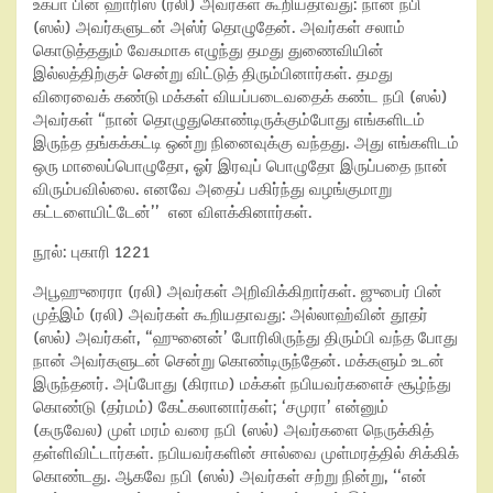
உக்பா பின் ஹாரிஸ் (ரலி) அவர்கள் கூறியதாவது: நான் நபி
(ஸல்) அவர்களுடன் அஸ்ர் தொழுதேன். அவர்கள் சலாம்
கொடுத்ததும் வேகமாக எழுந்து தமது துணைவியின்
இல்லத்திற்குச் சென்று விட்டுத் திரும்பினார்கள். தமது
விரைவைக் கண்டு மக்கள் வியப்படைவதைக் கண்ட நபி (ஸல்)
அவர்கள் “நான் தொழுதுகொண்டிருக்கும்போது எங்களிடம்
இருந்த தங்கக்கட்டி ஒன்று நினைவுக்கு வந்தது. அது எங்களிடம்
ஒரு மாலைப்பொழுதோ, ஓர் இரவுப் பொழுதோ இருப்பதை நான்
விரும்பவில்லை. எனவே அதைப் பகிர்ந்து வழங்குமாறு
கட்டளையிட்டேன்’’ என விளக்கினார்கள்.
நூல்: புகாரி 1221
அபூஹுரைரா (ரலி) அவர்கள் அறிவிக்கிறார்கள். ஜுபைர் பின்
முத்இம் (ரலி) அவர்கள் கூறியதாவது: அல்லாஹ்வின் தூதர்
(ஸல்) அவர்கள், “ஹுனைன்’ போரிலிருந்து திரும்பி வந்த போது
நான் அவர்களுடன் சென்று கொண்டிருந்தேன். மக்களும் உடன்
இருந்தனர். அப்போது (கிராம) மக்கள் நபியவர்களைச் சூழ்ந்து
கொண்டு (தர்மம்) கேட்கலானார்கள்; ‘சமுரா’ என்னும்
(கருவேல) முள் மரம் வரை நபி (ஸல்) அவர்களை நெருக்கித்
தள்ளிவிட்டார்கள். நபியவர்களின் சால்வை முள்மரத்தில் சிக்கிக்
கொண்டது. ஆகவே நபி (ஸல்) அவர்கள் சற்று நின்று, ‘‘என்