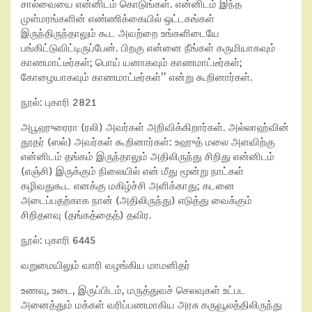
சால்வையை என்னிடம் கொடுங்கள். என்னிடம் இந்த
முள்மரங்களின் எண்ணிக்கையில் ஒட்டகங்கள்
இருந்திருந்தாலும் கூட அவற்றை உங்களிடையே
பங்கிட்டுவிட்டிருப்பேன். பிறகு என்னை நீங்கள் கருமியாகவும்
காணமாட்டீர்கள்; பொய் யனாகவும் காணமாட்டீர்கள்;
கோழையாகவும் காணமாட்டீர்கள்’’ என்று கூறினார்கள்.
நூல்: புகாரி 2821
அபூஹுரைரா (ரலி) அவர்கள் அறிவிக்கிறார்கள். அல்லாஹ்வின்
தூதர் (ஸல்) அவர்கள் கூறினார்கள்: உஹுத் மலை அளவிற்கு
என்னிடம் தங்கம் இருந்தாலும் அதிலிருந்து சிறிது என்னிடம்
(எஞ்சி) இருக்கும் நிலையில் என் மீது மூன்று நாட்கள்
கழிவதுகூட எனக்கு மகிழ்ச்சி அளிக்காது; கடனை
அடைப்பதற்காக நான் (அதிலிருந்து) எடுத்து வைக்கும்
சிறிதளவு (தங்கத்தைத்) தவிர.
நூல்: புகாரி 6445
வறுமையிலும் வாரி வழங்கிய மாமனிதர்
உணவு, உடை, இருப்பிடம், மருத்துவச் செலவுகள் உட்பட
அனைத்தும் மக்கள் வரிப்பணமாகிய அரசு கருவூலத்திலிருந்து