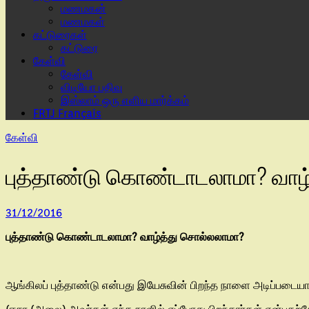
மணமகன்
மணமகள்
கட்டுரைகள்
கட்டுரை
கேள்வி
கேள்வி
விடியோ பதிவு
இஸ்லாம் ஒரு எளிய மார்க்கம்
FRTJ Français
கேள்வி
புத்தாண்டு கொண்டாடலாமா? வாழ
31/12/2016
புத்தாண்டு கொண்டாடலாமா? வாழ்த்து சொல்லலாமா?
ஆங்கிலப் புத்தாண்டு என்பது இயேசுவின் பிறந்த நாளை அடிப்படைய