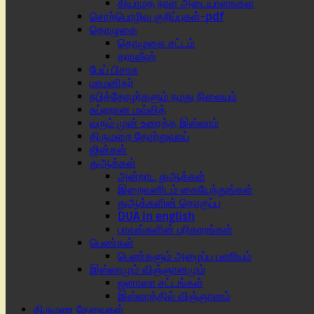
கியாமத் நாள் அடையாளங்கள்
சொற்பொழிவு குறிப்புகள்-pdf
தொழுகை
தொழுகை சட்டம்
தராவீஹ்
பேய் பிசாசு
மாமனிதர்
நபித்தோழர்களும் நமது நிலையும்
சுப்ஹான மவ்லித்
வரும் முன் உரைத்த இஸ்லாம்
திருமறை தோற்றுவாய்
ஜின்கள்
துஆக்கள்
அன்றாட துஆக்கள்
இறைவனிடம் கையேந்துங்கள்
துஆக்களின் தொகுப்பு
DUA in english
பாவங்களின் பரிகாரங்கள்
பெண்கள்
பெண்களும் அழைப்பு பணியும்
இஸ்லாமும் விஞ்ஞானமும்
ஜனாஸா சட்டங்கள்
இஸ்லாத்தில் விஞ்ஞானம்
திருமண சேவைகள்