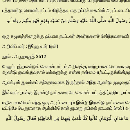
(ஈசா (அலை) அவர்கள் எந்த நாளில் எப்போது பிறந்தார்கள் என்பதற
புத்தாண்டு கொண்டாட்டம் கிறித்தவ மத நம்பிக்கையின் அடிப்படையி
لَ رَسُولُ اللَّهِ صَلَّى اللَّهُ عَلَيْهِ وَسَلَّمَ مَنْ تَشَبَّهَ بِقَوْمٍ فَهُوَ مِنْهُمْ رواه أبو
ஒரு சமூகத்தினருக்கு ஒப்பாக நடப்பவர் அவர்களைச் சேர்ந்தவராவார் 
அறிவிப்பவர் : இப்னு உமர் (ரலி)
நூல் : அபூதாவூத் 3512
மேலும் புத்தாண்டுக் கொண்டாட்டம் அறிவுக்கு மாற்றமான செயலாகவும
ஆண்டு துவங்குவதால் மக்களுக்கு என்ன நன்மை ஏற்பட்டிருக்கின்ற
ஆண்டின் துவக்கம் சந்தோஷமாக இருந்தால் அந்த ஆண்டு முழுவதும
இஸ்லாம் நமக்கு இரண்டு நாட்களையே கொண்டாட்டத்திற்குரிய நா
மதீனாவாசிகள் எந்த ஒரு அடிப்படையும் இன்றி இரண்டு நாட்களை கொ
மட்டுமே பெருநாளாக ஆக்கிக்கொள்ளுமாறு நபிகள் நாயகம் (ஸல்) அவர
959  هَذَانِ الْيَوْمَانِ قَالُوا كُنَّا نَلْعَبُ فِيهِمَا فِي الْجَاهِلِيَّةِ فَقَالَ رَسُولُ اللَّهِ