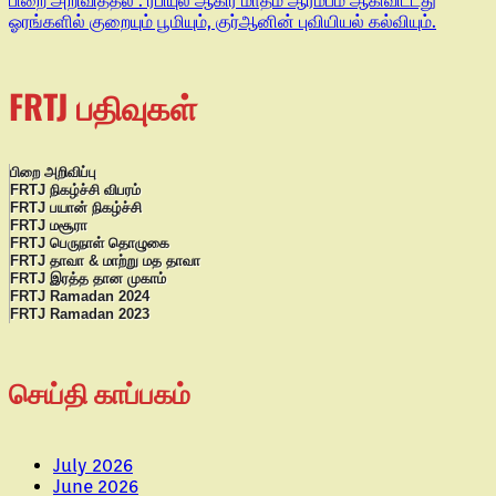
பிறை அறிவித்தல் : ரபியுல் ஆகிர் மாதம் ஆரம்பம் ஆகிவிட்டது
ஓரங்களில் குறையும் பூமியும், குர்ஆனின் புவியியல் கல்வியும்.
FRTJ பதிவுகள்
பிறை அறிவிப்பு
FRTJ நிகழ்ச்சி விபரம்
FRTJ பயான் நிகழ்ச்சி
FRTJ மசூரா
FRTJ பெருநாள் தொழுகை
FRTJ தாவா & மாற்று மத தாவா
FRTJ இரத்த தான முகாம்
FRTJ Ramadan 2024
FRTJ Ramadan 2023
செய்தி காப்பகம்
July 2026
June 2026