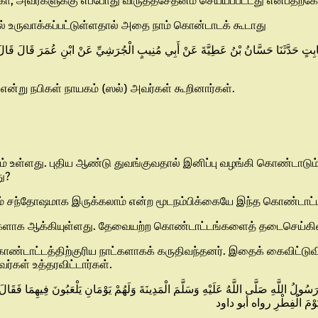
்கோ, அவர்களுக்கு எப்போது விருத்தசேதனம் செய்யப்பட்டது என்பதற்
ல் உருவாக்கப்பட்டுள்ளதால் அதை நாம் கொன்டாடக் கூடாது
 بْنُ ثَابِتٍ حَدَّثَنَا حَسَّانُ بْنُ عَطِيَّةَ عَنْ أَبِي مُنِيبٍ الْجُرَشِيِّ عَنْ ابْنِ عُمَرَ قَالَ قَا
என்று நபிகள் நாயகம் (ஸல்) அவர்கள் கூறினார்கள்.
் உள்ளது. புதிய ஆண்டு துவங்குவதால் இனிப்பு வழங்கி கொண்டாடும் 
து?
் சந்தோஷமாக இருக்கலாம் என்ற மூடநம்பிக்கையே இந்த கொண்டாட்டத
ட்களாக ஆக்கியுள்ளது. தேவையற்ற கொண்டாட்டங்களைத் தடைசெய்கின
ண்டாட்டத்திற்குரிய நாட்களாகக் கருதிவந்தனர். இதைக் கைவிட்டுவ
்கள் உத்தரவிட்டார்கள்.
ُ اللَّهِ صَلَّى اللَّهُ عَلَيْهِ وَسَلَّمَ الْمَدِينَةَ وَلَهُمْ يَوْمَانِ يَلْعَبُونَ فِيهِمَا فَقَالَ مَا
َى وَيَوْمَ الْفِطْرِ رواه أبو داود