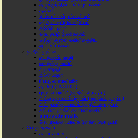
திருக்குர்ஆன் – மொழியாக்கம்
தஃப்ஸீர்
இஸ்லாம் என்றால் என்ன?
குர்ஆன் தமிழில் கற்போம்
தஜ்வீத் முறை
அரபு தமிழ் இலக்கணம்
அல்குர்ஆனை எளிதில் ஓதிட
ஷர்ப் சட்டங்கள்
ஹதீஸ் நூல்கள்
ஷஹீஹுல்புஹாரி
ஸஹீஹ் முஸ்லிம்
அபூதாவூத்
இப்ன் மாஜா
ரியாலுஸ் ஸாலிஹீன்
திர்மீதி (ENGLISH)
புலுகுல் மராம் 1(ஹதீஸ் தொகுப்பு)
அல்லுஃலுவு வல்மர்ஜான் (ஹதீஸ் தொகுப்பு)
அல் முவத்தா மாலிக் (ஹதீஸ் தொகுப்பு)
சரியான ஹதீஸ் தவறான ஹதீஸ்
almuvatta malik
அல் முவத்தா மாலிக் (ஹதீஸ் தொகுப்பு)
பொது தலைப்பு
கியாமத் நாள்