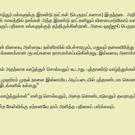
ீனத்து) மக்களுக்கு இரண்டு நாட்கள் (பெருநாட்களாக) இருந்தன. அத
மைக் காலத்தில் நாங்கள் அந்த இரண்டு நாட்களிலும் விளையாடுவோம் என
ம் பதிலாக உங்களுக்குத் தந்திருக்கின்றான். அவை ஹஜ்ஜுப் பெருநாள
யதன் விளைவு அன்றைய நள்ளிரவில் விபச்சாரமும், மதுவும் தலைவிரித்த
ிரக்கணக்கான ரூபாய்களை நாசமாக்கப்படுகின்றது. இவ்வளவு அனாச்ச
ால் அதற்காக வாழ்த்துச் சொல்வதும் கூடாது. புத்தாண்டு வாழ்த்துக்
ம் முஹர்ரம் முதல் நாளை இஸ்லாமிய அடிப்படையில் புத்தாண்டாக கொ
ல இடங்களில் உள்ளது”
டு வாழ்த்துக்கள்” என்று சொல்வதும், அதை கொண்டாடுவதும் தவறாகும
ற கேள்விக்கு ஏற்கனவே நாம் அளித்த பதிலைப் பார்க்கவும்.