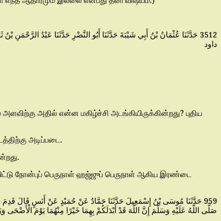
கோ எந்த ஆதாரமும் இல்லை என்பது தனி விஷயம்.)
حَدَّثَنَا عُثْمَانُ بْنُ أَبِي شَيْبَةَ حَدَّثَنَا أَبُو النَّضْرِ حَدَّثَنَا عَبْدُ الرَّحْمَنِ
3512
داود
அளவிற்கு அதில் என்ன மகிழ்ச்சி அடங்கியிருக்கின்றது? புதிய
்திற்கு அடிப்படை.
்றது.
ிட்டு நோன்புப் பெருநாள் ஹஜ்ஜுப் பெருநாள் ஆகிய இரண்டை
حَدَّثَنَا مُوسَى بْنُ إِسْمَعِيلَ حَدَّثَنَا حَمَّادٌ عَنْ حُمَيْدٍ عَنْ أَنَسٍ قَالَ قَدِمَ رَسُول
صَلَّى اللَّهُ عَلَيْهِ وَسَلَّمَ إِنَّ اللَّهَ قَدْ أَبْدَلَكُمْ بِهِمَا خَيْرًا مِنْهُمَا يَوْمَ الْأَضْح