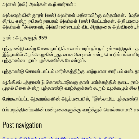
அனஸ் (ரலி) அவர்கள் கூறினார்கள் :
அல்லாஹ்வின் தூதர் (ஸல்) அவர்கள் மதீனாவிற்கு வந்தார்கள். (மத
சிறப்பு என்று நபிகள் நாயகம் அவர்கள் (ஸல்) கேட்டார்கள். அறியா
அவர்கள் “அல்லாஹ், அவ்விரண்டையும் விட சிறந்ததை அவ்விரண்டிற்கு
நூல் : அபூதாவூத் 959
புத்தாண்டு என்ற மேலைநாட்டுக் கலாச்சாரம் நம் நாட்டில் ஊடுருவி
இந்நாளில் அரங்கேறுகின்றது. வானவெடிகள் என்ற பெயரில் பல்லாய
புத்தாண்டை நாம் புறக்கணிக்க வேண்டும்.
புத்தாண்டு கொண்டாட்டம் மார்க்கத்திற்கு மாற்றமான காரியம் என்பத
ஆங்கிலப் புத்தாண்டு கொண்டாடுவது தான் மார்க்கத்தில் தடை. நா
முதல் பிறை அன்று புத்தாண்டு வாழ்த்துக்கள் கூறும் வழக்கமும் சி
மேற்கூறப்பட்ட ஆதாரங்களின் அடிப்படையில், ”இஸ்லாமிய புத்தாண்
பிற் மதத்தினர்களின் பண்டிகைகளுக்கு வாழ்த்துச் சொல்லலாமா? என்
Post navigation