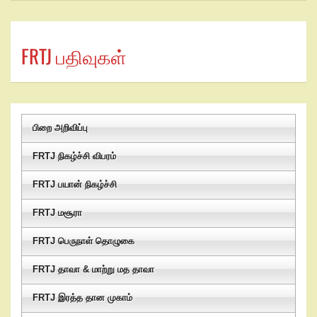
FRTJ பதிவுகள்
பிறை அறிவிப்பு
FRTJ நிகழ்ச்சி விபரம்
FRTJ பயான் நிகழ்ச்சி
FRTJ மசூரா
FRTJ பெருநாள் தொழுகை
FRTJ தாவா & மாற்று மத தாவா
FRTJ இரத்த தான முகாம்