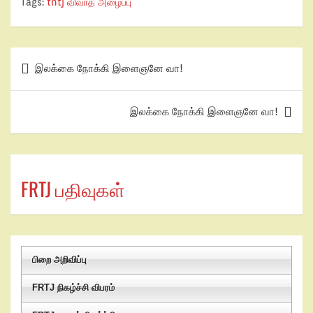
Tags:
tntj விவாத அழைப்பு
இலக்கை நோக்கி இளைஞனே வா!
இலக்கை நோக்கி இளைஞனே வா!
FRTJ பதிவுகள்
பிறை அறிவிப்பு
FRTJ நிகழ்ச்சி விபரம்