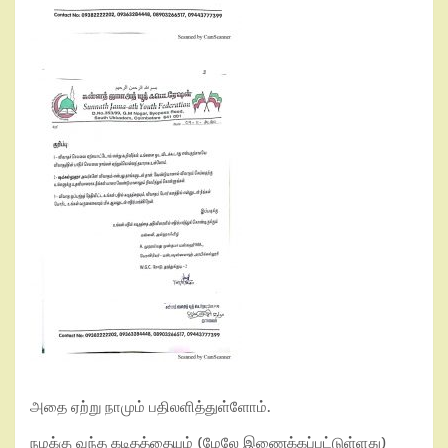
அதை ஏற்று நாமும் பதிலளித்துள்ளோம்.
நமக்கு வந்த கடிதத்தையும் (மேலே இணைக்கப்பட்டுள்ளது)