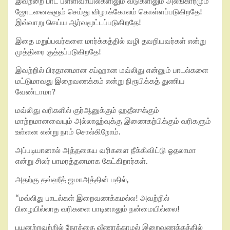
இவற்றை பாட பள்ளிவாயில்களிலும் வீடுகளிலும் அலங்காரமும்
ஜோடனைகளும் செய்து விழாக்கோலம் கொள்ளப்படுகிறதே!
இவ்வாறு செய்ய ஆர்வமூட்டப்படுகிறதே!
இதை மறுப்பவர்களை மார்க்கத்தில் வழி தவறியவர்கள் என்று
முத்திரை குத்தப்படுகிறதே!
இவற்றில் பிரதானமான சுப்ஹான மவ்லிது என்னும் பாடல்களை
மட்டுமாவது இறைவணக்கம் என்று நிரூபிக்கத் துணிய
வேண்டாமா?
மவ்லிது வரிகளில் குர்ஆனுக்கும் ஹதீஸுக்கும்
மாற்றமானவையும் அல்லாஹ்வுக்கு இணைகற்பிக்கும் வரிகளும்
உள்ளன என்று நாம் சொல்கிறோம்.
அப்படியானால் அத்தகைய வரிகளை நீக்கிவிட்டு ஓதலாமா
என்று சிலர் பாமரத்தனமாக கேட்கிறார்கள்.
அதற்கு தவ்ஹீத் ஜமாஅத்தின் பதில்,
“மவ்லிது பாடல்கள் இறைவணக்கமல்ல! அவற்றில்
பிழையில்லாத வரிகளை பாடினாலும் நன்மையில்லை!
பயனற்றவற்றில் நேரத்தை வீணாக்காமல் இறைவணக்கத்தில்