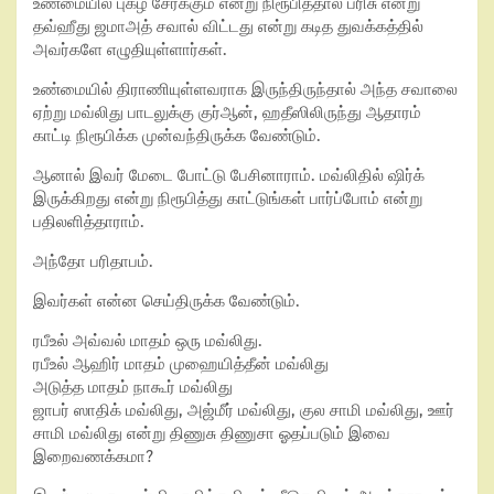
உண்மையில் புகழ் சேர்க்கும் என்று நிரூபித்தால் பரிசு என்று
தவ்ஹீது ஜமாஅத் சவால் விட்டது என்று கடித துவக்கத்தில்
அவர்களே எழுதியுள்ளார்கள்.
உண்மையில் திராணியுள்ளவராக இருந்திருந்தால் அந்த சவாலை
ஏற்று மவ்லிது பாடலுக்கு குர்ஆன், ஹதீஸிலிருந்து ஆதாரம்
காட்டி நிரூபிக்க முன்வந்திருக்க வேண்டும்.
ஆனால் இவர் மேடை போட்டு பேசினாராம். மவ்லிதில் ஷிர்க்
இருக்கிறது என்று நிரூபித்து காட்டுங்கள் பார்ப்போம் என்று
பதிலளித்தாராம்.
அந்தோ பரிதாபம்.
இவர்கள் என்ன செய்திருக்க வேண்டும்.
ரபீஉல் அவ்வல் மாதம் ஒரு மவ்லிது.
ரபீஉல் ஆஹிர் மாதம் முஹையித்தீன் மவ்லிது
அடுத்த மாதம் நாகூர் மவ்லிது
ஜாபர் ஸாதிக் மவ்லிது, அஜ்மீர் மவ்லிது, குல சாமி மவ்லிது, ஊர்
சாமி மவ்லிது என்று திணுசு திணுசா ஓதப்படும் இவை
இறைவணக்கமா?