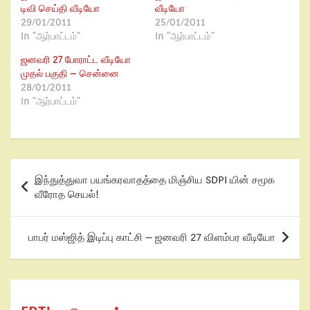
டிவி செய்தி வீடியோ
வீடியோ
29/01/2011
25/01/2011
In "ஆர்பாட்டம்"
In "ஆர்பாட்டம்"
ஜனவரி 27 போராட்ட வீடியோ
முதல் பகுதி – சென்னை
28/01/2011
In "ஆர்பாட்டம்"
இந்துத்துவா பயங்கரவாதத்தை மிஞ்சிய SDPI யின் சமூக
வீரோத செயல்!
பாபர் மஸ்ஜித் இடிப்பு காட்சி – ஜனவரி 27 விளம்பர வீடியோ