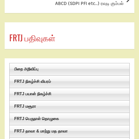
ABCD (SDPI PFI etc..) ரவுடி கும்பல்
FRTJ பதிவுகள்
பிறை அறிவிப்பு
FRTJ நிகழ்ச்சி விபரம்
FRTJ பயான் நிகழ்ச்சி
FRTJ மசூரா
FRTJ பெருநாள் தொழுகை
FRTJ தாவா & மாற்று மத தாவா