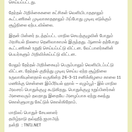
செய்யப்பட்டது.
தேர்தல் அறிக்கைகளை கட்சிகள் வெளியிடாததாலும்
கூட்டணிகள் முடிவாகாததாலும் அப்போது முடிவு எடுக்கும்
சூழ்நிலை ஏற்படவில்லை.
இதன் பின்னர் நடத்தப்பட்ட மாநில செயற்குழுவின் போதும்
அரசியல் நிலமை தெளிவாகாமல் இருந்தது. ஆனால் தற்போது
கூட்டணிகள் உறுதி செய்யப்பட்டு விட்டன. வேட்பாளர்களின்
பெயர்களும் அறிவிக்கப்பட்டு விட்டன.
மேலும் தேர்தல் அறிக்கையும் பெரும்பாலும் வெளியிடப்பட்டு
விட்டன. தேர்தல் குறித்து முடிவு செய்ய ஏற்ற சூழ்நிலை
உருவாகியுள்ளதால் வருகின்ற 26-3-11 சனிக்கிழமை காலை 11
மணிக்கு சென்னை இம்பீரியல் ஹால் – எழும்பூர்- இல் மாநில
அவசரப் பொதுக்குழு கூடுகிறது. பொதுக்குழு உறுப்பினர்கள்
அனைவரும் தவறாது இதையே அழைப்பாக ஏற்று கலந்து
கொள்ளுமாறு கேட்டுக் கொள்கிறோம்.
மாநிலப் பொதுச் சேயலாளர்
தமிழ்நாடு தவ்ஹீத் ஜமாஅத்
நன்றி : TNTJ.NET