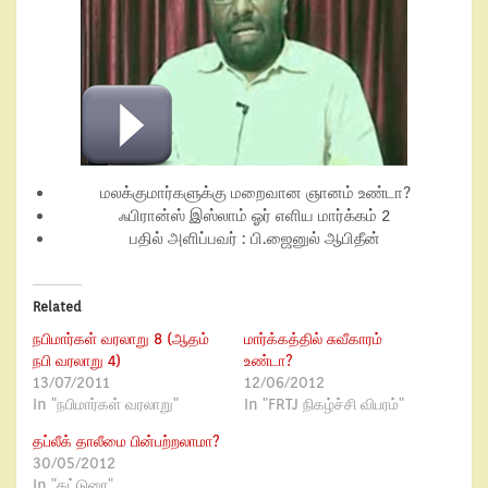
மலக்குமார்களுக்கு மறைவான ஞானம் உண்டா?
ஃபிரான்ஸ் இஸ்லாம் ஓர் எளிய மார்க்கம் 2
பதில் அளிப்பவர் : பி.ஜைனுல் ஆபிதீன்
Related
நபிமார்கள் வரலாறு 8 (ஆதம்
மார்க்கத்தில் சுவீகாரம்
நபி வரலாறு 4)
உண்டா?
13/07/2011
12/06/2012
In "நபிமார்கள் வரலாறு"
In "FRTJ நிகழ்ச்சி விபரம்"
தப்லீக் தாலீமை பின்பற்றலாமா?
30/05/2012
In "கட்டுரை"