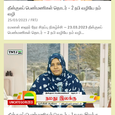
தீன்குலப் பெண்மணிகள் தொடர் – 2 நபி வழியே நம்
வழி
25/03/2023
FRTJ
ரமலான் ஸஹர் நேர சிறப்பு நிகழ்ச்சி – 23.03.2023 தீன்குலப்
பெண்மணிகள் தொடர் – 2 நபி வழியே நம் வழி…
UNCATEGORIZED
தீன்குலப் பெண்மணிகள் தொடர் – 1 நமது இலக்கு