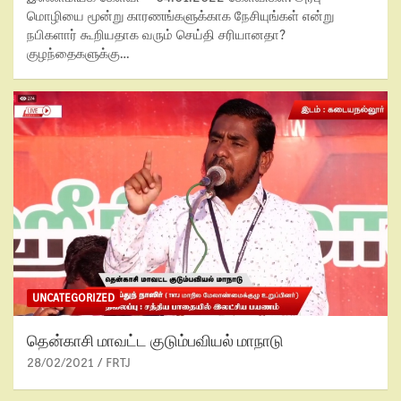
மொழியை மூன்று காரணங்களுக்காக நேசியுங்கள் என்று
நபிகளார் கூறியதாக வரும் செய்தி சரியானதா?
குழந்தைகளுக்கு…
UNCATEGORIZED
தென்காசி மாவட்ட குடும்பவியல் மாநாடு
28/02/2021
FRTJ