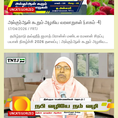
UNCATEGORIZED
அல்குர்ஆன் கூறும் அழகிய வரலாறுகள் (பாகம் -4)
17/04/2026
FRTJ
தமிழ்நாடு தவ்ஹீத் ஜமாத் பிரான்ஸ் மண்டல ரமலான் சிறப்பு
பயான் நிகழ்ச்சி 2026 தலைப்பு : அல்குர்ஆன் கூறும் அழகிய…
UNCATEGORIZED