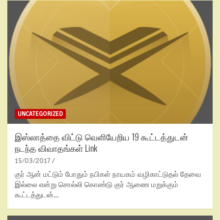
UNCATEGORIZED
இஸ்லாத்தை விட்டு வெளியேறிய 19 கூட்டத்துடன்
நடந்த விவாதங்கள் Link
15/03/2017
குர் ஆன் மட்டும் போதும் நபிகள் நாயகம் வழிகாட்டுதல் தேவை
இல்லை என்று சொல்லி கொண்டு குர் ஆணை மறுக்கும்
கூட்டத்துடன்…