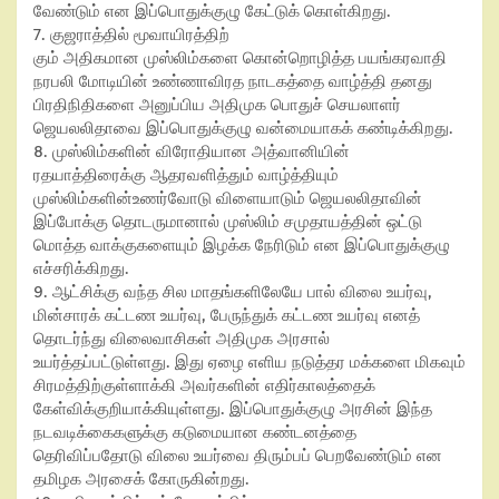
வேண்டும் என இப்பொதுக்குழு கேட்டுக் கொள்கிறது.
7. குஜராத்தில் மூவாயிரத்திற்
கும் அதிகமான முஸ்லிம்களை கொன்றொழித்த பயங்கரவாதி
நரபலி மோடியின் உண்ணாவிரத நாடகத்தை வாழ்த்தி தனது
பிரதிநிதிகளை அனுப்பிய அதிமுக பொதுச் செயலாளர்
ஜெயலலிதாவை இப்பொதுக்குழு வன்மையாகக் கண்டிக்கிறது.
8. முஸ்லிம்களின் விரோதியான அத்வானியின்
ரதயாத்திரைக்கு ஆதரவளித்தும் வாழ்த்தியும்
முஸ்லிம்களின்உணர்வோடு விளையாடும் ஜெயலலிதாவின்
இப்போக்கு தொடருமானால் முஸ்லிம் சமுதாயத்தின் ஒட்டு
மொத்த வாக்குகளையும் இழக்க நேரிடும் என இப்பொதுக்குழு
எச்சரிக்கிறது.
9. ஆட்சிக்கு வந்த சில மாதங்களிலேயே பால் விலை உயர்வு,
மின்சாரக் கட்டண உயர்வு, பேருந்துக் கட்டண உயர்வு எனத்
தொடர்ந்து விலைவாசிகள் அதிமுக அரசால்
உயர்த்தப்பட்டுள்ளது. இது ஏழை எளிய நடுத்தர மக்களை மிகவும்
சிரமத்திற்குள்ளாக்கி அவர்களின் எதிர்காலத்தைக்
கேள்விக்குறியாக்கியுள்ளது. இப்பொதுக்குழு அரசின் இந்த
நடவடிக்கைகளுக்கு கடுமையான கண்டனத்தை
தெரிவிப்பதோடு விலை உயர்வை திரும்பப் பெறவேண்டும் என
தமிழக அரசைக் கோருகின்றது.