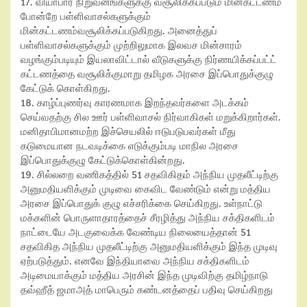
17. வியாபார நிறுவனங்களுக்கு வசூலிக்கப்படும் மின்கட்டணம்
போன்றே பள்ளிவாசல்களுக்கும்
மின்கட்டணம்வசூலிக்கப்படுகிறது. அனைத்துப்
பள்ளிவாசல்களுக்கும் முற்றிலுமாக இலவச மின்சாரம்
வழங்கும்படியும் இயலாவிட்டால் வீடுகளுக்கு நிர்ணயிக்கப்பட்ட்
கட்டணத்தை வசூலிக்குமாறு தமிழக அரசை இப்பொதுக்குழு
கேட்டுக் கொள்கிறது.
18. காழ்ப்புணர்வு காரணமாக இறந்தவர்களை அடக்கம்
செய்வதற்கு சில ஊர் பள்ளிவாசல் நிர்வாகிகள் மறுக்கிறார்கள்.
மனிதாபிமானமற்ற இச்செயலில் ஈடுபடுபவர்கள் மீது
கடுமையான நடவடிக்கை எடுக்கும்படி மாநில அரசை
இப்பொதுக்குழு கேட்டுக்கொள்கின்றது.
19. சில்லறை வணிகத்தில் 51 சதவிகிதம் அந்நிய முதலீட்டிற்கு
அனுமதியளிக்கும் முடிவை கைவிட வேண்டும் என்று மத்திய
அரசை இப்பொதுக் குழு எச்சரிக்கை செய்கிறது. உள்நாட்டு
மக்களின் பொருளாதாரத்தைச் சீரழித்து அந்நிய சக்திகளிடம்
நாட்டையே அடகுவைக்க வேண்டிய நிலையைத்தான் 51
சதவிகித அந்நிய முதலீட்டிற்கு அனுமதியளிக்கும் இந்த முடிவு
ஏற்படுத்தும். எனவே இந்தியாவை அந்நிய சக்திகளிடம்
அடிமையாக்கும் மத்திய அரசின் இந்த முடிவிற்கு தமிழ்நாடு
தவ்ஹீத் ஜமாஅத் மாபெரும் கண்டனத்தைப் பதிவு செய்கிறது