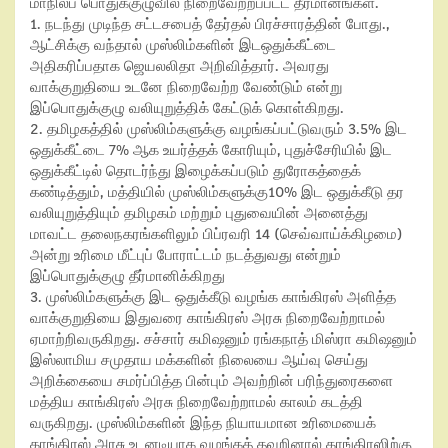
மாநிலப் பொதுக்குழுவில் நிறைவேற்றப்பட்ட தீர்மானங்கள்.
1. நடந்து முடிந்த சட்டசபைத் தேர்தல் பிரச்சாரத்தின் போது.,
ஆட்சிக்கு வந்தால் முஸ்லிம்களின் இடஒதுக்கீட்டை
அதிகரிப்பதாக ஜெயலலிதா அறிவித்தார். அவரது
வாக்குறுதியை உடனே நிறைவேற்ற வேண்டும் என்று
இப்பொதுக்குழு வலியுறுத்திக் கேட்டுக் கொள்கிறது.
2. தமிழகத்தில் முஸ்லிம்களுக்கு வழங்கப்பட்டுவரும் 3.5% இட
ஒதுக்கீட்டை 7% ஆக உயர்த்தக் கோரியும், புதுச்சேரியில் இட
ஒதுக்கீட்டில் தொடர்ந்து இழைக்கப்படும் துரோகத்தைக்
கண்டித்தும், மத்தியில் முஸ்லிம்களுக்கு10% இட ஒதுக்கீடு தர
வலியுறுத்தியும் தமிழகம் மற்றும் புதுவையின் அனைத்து
மாவட்ட தலைநகரங்களிலும் பிப்ரவரி 14 (செவ்வாய்க்கிழமை)
அன்று உரிமை மீட்புப் போராட்டம் நடத்துவது என்றும்
இப்பொதுக்குழு தீர்மானிக்கிறது
3. முஸ்லிம்களுக்கு இட ஒதுக்கீடு வழங்க காங்கிரஸ் அளித்த
வாக்குறுதியை இதுவரை காங்கிரஸ் அரசு நிறைவேற்றாமல்
ஏமாற்றிவருகிறது. சச்சார் கமிஷனும் ரங்கநாத் மிஸ்ரா கமிஷனும்
இஸ்லாமிய சமுதாய மக்களின் நிலையை ஆய்வு செய்து
அறிக்கையை சமர்ப்பித்த பின்பும் அவற்றின் பரிந்துரைகளை
மத்திய காங்கிரஸ் அரசு நிறைவேற்றாமல் காலம் கடத்தி
வருகிறது. முஸ்லிம்களின் இந்த நியாயமான உரிமையைக்
காங்கிரஸ் அரசு உடனடியாக வழங்கத் தவறினால் காங்கிரஸிற்கு