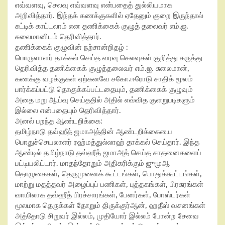
எவ்வளவு, செலவு எவ்வளவு என்பதைத் துல்லியமாக
அறிவித்தார். இந்தக் கணக்குகளில் ஏதேனும் குறை இருந்தால்
சுட்டிக் காட்டலாம் என தணிக்கைக் குழுத் தலைவர் எம்.ஐ.
சுலைமானிடம் தெரிவித்தார்.
தணிக்கைக் குழுவின் நற்சான்றிதழ் :
பொருளாளர் தாக்கல் செய்த வரவு செலவுகள் குறித்து கருத்து
தெரிவித்த தணிக்கைக் குழுத்தலைவர் எம்.ஐ. சுலைமான்,
கணக்கு வழக்குகள் ஏற்கனவே சகோ.ஈரோடு சாதிக் மூலம்
பார்க்கப்பட்டு தொகுக்கப்பட்டதையும், தணிக்கைக் குழுவும்
அதை மறு ஆய்வு செய்ததில் அதில் எவ்வித குளறுபடிகளும்
இல்லை என்பதையும் தெரிவித்தார்.
அனல் பறந்த ஆண்டறிக்கை:
தமிழ்நாடு தவ்ஹீத் ஜமாஅத்தின் ஆண்டறிக்கையை
பொதுச்செயலாளர் ரஹ்மத்துல்லாஹ் தாக்கல் செய்தார். இந்த
ஆண்டில் தமிழ்நாடு தவ்ஹீத் ஜமாஅத் செய்த சாதனைகளைப்
பட்டியலிட்டார். மாதந்தோறும் அதிகரிக்கும் ஜுமுஆ
தொழுகைகள், தெருமுனைக் கூட்டங்கள், பொதுக்கூட்டங்கள்,
மாற்று மதத்தவர் அழைப்புப் பணிகள், புத்தகங்கள், பிரசுரங்கள்
வாயிலாக தவ்ஹீத் பிரச்சாரங்கள், பேனர்கள், போஸ்டர்கள்
மூலமாக தெருக்கள் தோறும் திருக்குர்ஆன், ஹதீஸ் வசனங்கள்
அத்தோடு சிறுவர் இல்லம், முதியோர் இல்லம் போன்ற சேவை