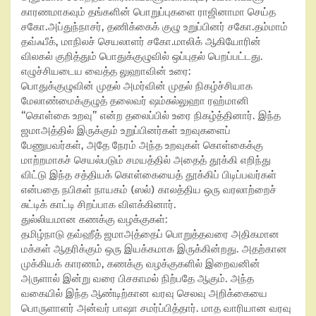
காரணமாகவும் தங்களின் பொறுப்புகளை ராஜினாமா செய்த
சகோ.அப்துந்நாசர், தணிக்கைக் குழு உறுப்பினர் சகோ.தம்மாம்
தவ்ஃபீக், மாநிலச் செயலாளர் சகோ.மாலிக் ஆகியோரின்
விலகல் குறித்தும் பொதுக்குழுவில் ஒப்புதல் பெறப்பட்டது.
எழுச்சியடைய வைத்த லுஹாவின் உரை:
பொதுக்குழுவின் முதல் அமர்வின் முதல் நிகழ்ச்சியாக
மேலாண்மைக்குழுத் தலைவர் ஷம்சுல்லுஹா ரஹ்மானி
“கொள்கை உறவு” என்ற தலைப்பில் உரை நிகழ்த்தினார். இந்த
ஜமாஅத்தில் இருக்கும் உறுப்பினர்கள் உறவுகளைப்
பேணுபவர்கள், அதே நேரம் அந்த உறவுகள் கொள்கைக்கு
மாற்றமாகச் செயல்படும் சமயத்தில் அதைத் தூக்கி எறிந்து
விட்டு இந்த சத்தியக் கொள்கையைத் தூக்கிப் பிடிப்பவர்கள்
என்பதை நபிகள் நாயகம் (ஸல்) காலத்திய ஒரு வரலாற்றைச்
சுட்டிக் காட்டி சிறப்பாக விளக்கினார்.
துல்லியமான கணக்கு வழக்குகள்:
தமிழ்நாடு தவ்ஹீத் ஜமாஅத்தைப் பொறுத்தவரை அதிகமான
மக்கள் ஆதரிக்கும் ஒரு இயக்கமாக இருக்கின்றது. அதற்கான
முக்கியக் காரணம், கணக்கு வழக்குகளில் இறைவனின்
அருளால் இன்று வரை பிசகாமல் நிற்பதே ஆகும். அந்த
வகையில் இந்த ஆண்டிற்கான வரவு செலவு அறிக்கையை
பொருளாளர் அன்வர் பாஷா சமர்ப்பித்தார். மாத வாரியான வரவு