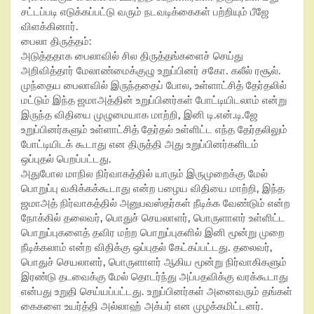
சட்டப்படி எடுக்கப்பட்டு வரும் நடவடிக்கைகள் பற்றியும் பீஜே
விளக்கினார்.
பைலா திருத்தம்:
அடுத்ததாக பைலாவில் சில திருத்தங்களைச் செய்து
அறிவித்தார் மேலாண்மைக்குழு உறுப்பினர் சகோ. கலீல் ரசூல்.
முந்தைய பைலாவில் இருந்ததைப் போல, உள்ளாட்சித் தேர்தலில்
மட்டும் இந்த ஜமாஅத்தின் உறுப்பினர்கள் போட்டியிடலாம் என்று
இருந்த விதியை முழுமையாக மாற்றி, இனி டி.என்.டி.ஜே
உறுப்பினர்களும் உள்ளாட்சித் தேர்தல் உள்ளிட்ட எந்த தேர்தலிலும்
போட்டியிடக் கூடாது என திருத்தி அது உறுப்பினர்களிடம்
ஒப்புதல் பெறப்பட்டது.
அதுபோல மாநில நிர்வாகத்தில் யாரும் இருமுறைக்கு மேல்
பொறுப்பு வகிக்கக்கூடாது என்ற பழைய விதியை மாற்றி, இந்த
ஜமாஅத் நிர்வாகத்தில் அனுபவஸ்தர்கள் நீடிக்க வேண்டும் என்ற
நோக்கில் தலைவர், பொதுச் செயலாளர், பொருளாளர் உள்ளிட்ட
பொறுப்புகளைத் தவிர மற்ற பொறுப்புகளில் இனி மூன்று முறை
நீடிக்கலாம் என்ற விதிக்கு ஒப்புதல் கேட்கப்பட்டது. தலைவர்,
பொதுச் செயலாளர், பொருளாளர் ஆகிய மூன்று நிர்வாகிகளும்
இரண்டு தடவைக்கு மேல் தொடர்ந்து அப்பதவிக்கு வரக்கூடாது
என்பது உறுதி செய்யப்பட்டது. உறுப்பினர்கள் அனைவரும் தங்கள்
கைகளை உயர்த்தி அல்லாஹ் அக்பர் என முழக்கமிட்டனர்.