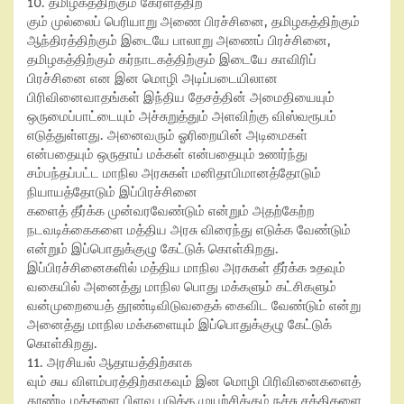
10. தமிழகத்திற்கும் கேரளத்திற்
கும் முல்லைப் பெரியாறு அணை பிரச்சினை, தமிழகத்திற்கும்
ஆந்திரத்திற்கும் இடையே பாலாறு அணைப் பிரச்சினை,
தமிழகத்திற்கும் கர்நாடகத்திற்கும் இடையே காவிரிப்
பிரச்சினை என இன மொழி அடிப்படையிலான
பிரிவினைவாதங்கள் இந்திய தேசத்தின் அமைதியையும்
ஒருமைப்பாட்டையும் அச்சுறுத்தும் அளவிற்கு விஸ்வரூபம்
எடுத்துள்ளது. அனைவரும் ஓரிறையின் அடிமைகள்
என்பதையும் ஒருதாய் மக்கள் என்பதையும் உணர்ந்து
சம்பந்தப்பட்ட மாநில அரசுகள் மனிதாபிமானத்தோடும்
நியாயத்தோடும் இப்பிரச்சினை
களைத் தீர்க்க முன்வரவேண்டும் என்றும் அதற்கேற்ற
நடவடிக்கைகளை மத்திய அரசு விரைந்து எடுக்க வேண்டும்
என்றும் இப்பொதுக்குழு கேட்டுக் கொள்கிறது.
இப்பிரச்சினைகளில் மத்திய மாநில அரசுகள் தீர்க்க உதவும்
வகையில் அனைத்து மாநில பொது மக்களும் கட்சிகளும்
வன்முறையைத் தூண்டிவிடுவதைக் கைவிட வேண்டும் என்று
அனைத்து மாநில மக்களையும் இப்பொதுக்குழு கேட்டுக்
கொள்கிறது.
11. அரசியல் ஆதாயத்திற்காக
வும் சுய விளம்பரத்திற்காகவும் இன மொழி பிரிவினைகளைத்
தூண்டி மக்களை பிளவு படுத்த முயற்சிக்கும் நச்சு சக்திகளை