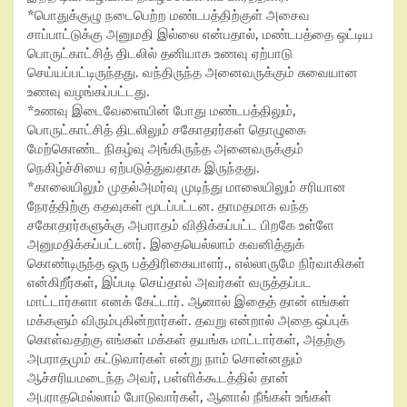
*பொதுக்குழு நடைபெற்ற மண்டபத்திற்குள் அசைவ
சாப்பாட்டுக்கு அனுமதி இல்லை என்பதால், மண்டபத்தை ஒட்டிய
பொருட்காட்சித் திடலில் தனியாக உணவு ஏற்பாடு
செய்யப்பட்டிருந்தது. வந்திருந்த அனைவருக்கும் சுவையான
உணவு வழங்கப்பட்டது.
*உணவு இடைவேளையின் போது மண்டபத்திலும்,
பொருட்காட்சித் திடலிலும் சகோதரர்கள் தொழுகை
மேற்கொண்ட நிகழ்வு அங்கிருந்த அனைவருக்கும்
நெகிழ்ச்சியை ஏற்படுத்துவதாக இருந்தது.
*காலையிலும் முதல்அமர்வு முடிந்து மாலையிலும் சரியான
நேரத்திற்கு கதவுகள் மூடப்பட்டன. தாமதமாக வந்த
சகோதரர்களுக்கு அபராதம் விதிக்கப்பட்ட பிறகே உள்ளே
அனுமதிக்கப்பட்டனர். இதையெல்லாம் கவனித்துக்
கொண்டிருந்த ஒரு பத்திரிகையாளர்., எல்லாருமே நிர்வாகிகள்
என்கிறீர்கள், இப்படி செய்தால் அவர்கள் வருத்தப்பட
மாட்டார்களா எனக் கேட்டார். ஆனால் இதைத் தான் எங்கள்
மக்களும் விரும்புகின்றார்கள். தவறு என்றால் அதை ஒப்புக்
கொள்வதற்கு எங்கள் மக்கள் தயங்க மாட்டார்கள், அதற்கு
அபராதமும் கட்டுவார்கள் என்று நாம் சொன்னதும்
ஆச்சரியமடைந்த அவர், பள்ளிக்கூடத்தில் தான்
அபராதமெல்லாம் போடுவார்கள், ஆனால் நீங்கள் உங்கள்