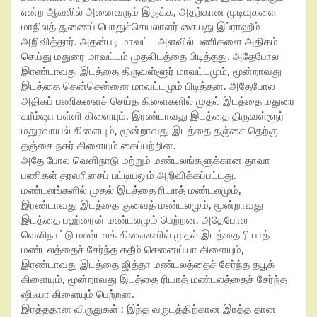
என்ற ஆவலில் அனைவரும் இருக்க, அதற்கான முடிவுகளை
மாநிலத் துணைப் பொதுச்செயலாளர் சையது இப்ராஹீம்
அறிவித்தார். அதன்படி மாவட்ட அளவில் பணிகளை அதிகம்
செய்து மதுரை மாவட்டம் முதலிடத்தை பிடித்தது. அதேபோல
இரண்டாவது இடத்தை திருவள்ளூர் மாவட்டமும், மூன்றாவது
இடத்தை தென்சென்னை மாவட்டமும் பிடித்தன. அதேபோல
அதிகப் பணிகளைச் செய்த கிளைகளில் முதல் இடத்தை மதுரை
கரீம்ஷா பள்ளி கிளையும், இரண்டாவது இடத்தை திருவள்ளூர்
மதுரவாயல் கிளையும், மூன்றாவது இடத்தை தஞ்சை தெற்கு
தஞ்சை நகர் கிளையும் கைப்பற்றின.
அதே போல வெளிநாடு மற்றும் மண்டலங்களுக்கான தாவா
பணிகள் தரவரிசைப் பட்டியலும் அறிவிக்கப்பட்டது.
மண்டலங்களில் முதல் இடத்தை ரியாத் மண்டலமும்,
இரண்டாவது இடத்தை குவைத் மண்டலமும், மூன்றாவது
இடத்தை பஹ்ரைன் மண்டலமும் பெற்றன. அதேபோல
வெளிநாட்டு மண்டலக் கிளைகளில் முதல் இடத்தை ரியாத்
மண்டலத்தைச் சேர்ந்த கதீம் செனைய்யா கிளையும்,
இரண்டாவது இடத்தை ஜித்தா மண்டலத்தைச் சேர்ந்த தபூக்
கிளையும், மூன்றாவது இடத்தை ரியாத் மண்டலத்தைச் சேர்ந்த
ஷிஃபா கிளையும் பெற்றன.
இரத்ததான விருதுகள் : இந்த வருடத்திற்கான இரத்த தான