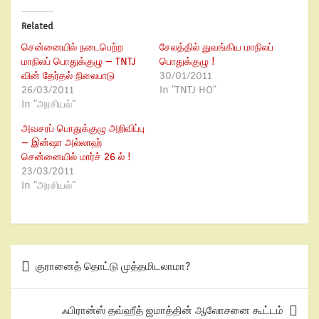
Related
சென்னையில் நடைபெற்ற
சேலத்தில் துவங்கிய மாநிலப்
மாநிலப் பொதுக்குழு – TNTJ
பொதுக்குழு !
வின் தேர்தல் நிலைபாடு
30/01/2011
26/03/2011
In "TNTJ HO"
In "அரசியல்"
அவசரப் பொதுக்குழு அறிவிப்பு
– இன்ஷா அல்லாஹ்
சென்னையில் மார்ச் 26 ல் !
23/03/2011
In "அரசியல்"
குரானைத் தொட்டு முத்தமிடலாமா?
ஃபிரான்ஸ் தவ்ஹீத் ஜமாத்தின் ஆலோசனை கூட்டம்