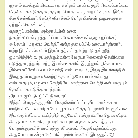
குணம் நமக்குக் கிடையாது என்றும் பாபர் மசூதி நிலைப்பாட்டை
தெளிவாக எடுத்துரைத்தார். பொதுக்குழு உறுப்பினர்கள் இதில்
சில கேள்விகள் கேட்டு விளக்கம் பெற்ற பின்னர் ஒருமனதாக
ஏற்றுக் கொண்டனர்.
சுறுசுறுப்பாக்கிய அல்தாபியின் உரை:
நிகழ்ச்சியின் முத்தாய்ப்பாக மேலாண்மைக்குழு உறுப்பினர்
அல்தாபி “மறுமை வெற்றி” என்ற தலைப்பில் உரையாற்றினார்.
மற்ற இயக்கங்களில் இருப்பதற்கும் தமிழ்நாடு தவ்ஹீத்
ஜமாஅத்தில் இருப்பதற்கும் உள்ள வேறுபாடுகளைத் தெளிவாக
எடுத்துரைத்தார். மற்ற இயக்கங்களில் இருந்தால் நிச்சயமாக
இம்மையிலேயே லாபம் உண்டு என்பதையும், இந்த இயக்கத்தில்
இருந்தால் மறுமை வெற்றிக்கு மட்டுமே லாபம் உள்ளது
என்பதையும், மறுமை வெற்றியே மகத்தான வெற்றி என்பதையும்
தெளிவாக எடுத்துரைத்தார்.
தீர்மானமும் நிகழ்ச்சி நிறைவும்:
இந்தப் பொதுக்குழுவில் நிறைவேற்றப்பட்ட தீர்மானங்களை
மாநிலச் செயலாளர் சகோ. யூசுப் வாசித்தார். முஸ்லிம்களுக்கான
இட ஒதுக்கீட்டை உயர்த்தித் தருவேன் என்று கூறிய ஜெயலலிதா,
அதற்கான எவ்வித முயற்சியையும் எடுக்காததை இந்தப்
பொதுக்குழுவில் கண்டித்து தீர்மானம் நிறைவேற்றப்பட்டது.
அதுபோல பாண்டிச்சேரியில் முஸ்லிம்களின் இடஒதுக்கீடு