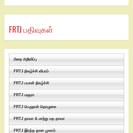
FRTJ பதிவுகள்
பிறை அறிவிப்பு
FRTJ நிகழ்ச்சி விபரம்
FRTJ பயான் நிகழ்ச்சி
FRTJ மசூரா
FRTJ பெருநாள் தொழுகை
FRTJ தாவா & மாற்று மத தாவா
FRTJ இரத்த தான முகாம்