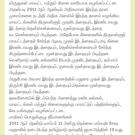
விருதுகள் மாவட்ட மற்றும் கிளை வாரியாக வழங்கப்பட்டன.
அதன்படி 2011 ஆம் ஆண்டில் அதிகமான இரத்த தான
முகாம்களை நடத்தி அதிக அளவில் இரத்த தானம் வழங்கிய
மாவட்டங்களில் திருவள்ளூர் முதலிடத்தையும், இரண்டாவது
இடத்தை தென்சென்னையும், மூன்றாவது இடத்தை
வடசென்னையும் பிடித்தன. அதேபோல கிளைகளில் திருவள்ளூர்
மாவட்டத்தைச் சேர்ந்த ஆவடி முதல் இடத்தையும்,பாடி கிளை
இரண்டாவது இடத்தையும், தென்சென்னையைச் சேர்ந்த
கிருஷ்ணாம்பேட்டை மூன்றாவது இடத்தையும் பிடித்தன.
வெளிநாடு மண்டலங்களில் ரியாத் முதலிடத்தையும், தம்மாம்
இரண்டாவது இடத்தையும், குவைத் மூன்றாவது இடத்தையும்
பிடித்தன.
அதுபோல அவசர இரத்த தானத்தில் மதுரை முதல் இடத்தையும்,
திருச்சி இரண்டாவது இடத்தையும்,நெல்லை மூன்றாவது
இடத்தையும் பிடித்தன.
தரவரிசையில் இடம்பெற்ற அனைத்து மண்டலங்கள்,
மாவட்டங்கள் மற்றும் கிளைகளுக்கு பாராட்டுப் பத்திரங்களும்,
கேடயங்களும் வழங்கப்பட்டன.
மாநிலப் பொதுக்குழு தீர்மானங்கள்
2011 ஆம் ஆண்டு டிசம்பர் 11 அன்று நெல்லை பார்வதி சேஷ
மஹாலில் நடைபெற்ற தமிழ்நாடு தவ்ஹீத் ஜமாஅத்தின் 13 வது