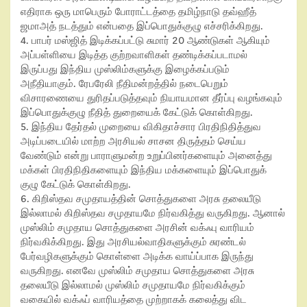
எதிராக ஒரு மாபெரும் போராட்டத்தை தமிழ்நாடு தவ்ஹீத்
ஜமாஅத் நடத்தும் என்பதை இப்பொதுக்குழு எச்சரிக்கிறது.
4. பாபர் மஸ்ஜித் இடிக்கப்பட்டு சுமார் 20 ஆண்டுகள் ஆகியும்
அப்பள்ளியை இடித்த குற்றவாளிகள் தண்டிக்கப்படாமல்
இருப்பது இந்திய முஸ்லிம்களுக்கு இழைக்கப்படும்
அநீதியாகும். ரேபரேலி நீதிமன்றத்தில் நடைபெறும்
விசாரணையை துரிதப்படுத்தவும் நியாயமான தீர்ப்பு வழங்கவும்
இப்பொதுக்குழு நீதித் துறையைக் கேட்டுக் கொள்கிறது.
5. இந்திய தேர்தல் முறையை விகிதாச்சார பிரதிநிதித்துவ
அடிப்படையில் மாற்ற அரசியல் சாசன திருத்தம் செய்ய
வேண்டும் என்று பாராளுமன்ற உறுப்பினர்களையும் அனைத்து
மக்கள் பிரதிநிதிகளையும் இந்திய மக்களையும் இப்பொதுக்
குழு கேட்டுக் கொள்கிறது.
6. கிறிஸ்தவ சமுதாயத்தின் சொத்துகளை அரசு தலையீடு
இல்லாமல் கிறிஸ்தவ சமுதாயமே நிர்வகித்து வருகிறது. ஆனால்
முஸ்லிம் சமுதாய சொத்துகளை அரசின் வக்ஃபு வாரியம்
நிர்வகிக்கிறது. இது அரசியல்வாதிகளுக்கும் சுரண்டல்
பேர்வழிகளுக்கும் கொள்ளை அடிக்க வாய்ப்பாக இருந்து
வருகிறது. எனவே முஸ்லிம் சமுதாய சொத்துகளை அரசு
தலையீடு இல்லாமல் முஸ்லிம் சமுதாயமே நிர்வகிக்கும்
வகையில் வக்ஃப் வாரியத்தை முற்றாகக் கலைத்து விட