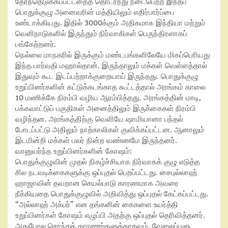
தேர்ந்தெடுக்கப்பட்டதைத் தொடர்ந்து நடைபெற்ற இந்தப்
பொதுக்குழு அனைவரின் மத்தியிலும் எதிர்பார்ப்பை
உண்டாக்கியது. இதில் 3000க்கும் அதிகமாக இந்தியா மற்றும்
வெளிநாடுகளில் இருந்தும் நிர்வாகிகள் பெருந்திரளாகப்
பங்கேற்றனர்.
நெல்லை மாநகரில் இருக்கும் மண்டபங்களிலேயே மிகப்பெரியது
இந்த பார்வதி மஹால்தான். இருந்தாலும் மக்கள் வெள்ளத்தால்
இதுவும் கூட இடப்பற்றாக்குறையாய் இருந்தது. பொதுக்குழு
உறுப்பினர்களின் கட்டுக்கடங்காத கூட்டத்தால் அரங்கம் காலை
10 மணிக்கே நிரம்பி வழிய ஆரம்பித்தது. அரங்கத்தின் மாடி,
பக்கவாட்டுப் பகுதிகள் அனைத்திலும் இருக்கைகள் நிரம்பி
வழிந்தன. அரங்கத்திற்கு வெளியே ஷாமியானா பந்தல்
போடப்பட்டு அதிலும் நாற்காலிகள் குவிக்கப்பட்டன. ஆனாலும்
இடமின்றி மக்கள் பலர் நின்ற வண்ணமே இருந்தனர்.
வானுயர்ந்த உறுப்பினர்களின் கோஷம்:
பொதுக்குழுவின் முதல் நிகழ்ச்சியாக நிர்வாகக் குழு எடுத்த
சில நடவடிக்கைகளுக்கு ஒப்புதல் பெறப்பட்டது. சைபுல்லாஹ்
ஹாஜாவின் தவறான செயல்பாடு காரணமாக அவரை
நீக்கியதை பொதுக்குழுவில் அறிவித்து ஒப்புதல் கேட்கப்பட்டது.
“அல்லாஹ் அக்பர்” என தங்களின் கைகளை உயர்த்தி
உறுப்பினர்கள் கோஷம் எழுப்பி அதற்கு ஒப்புதல் தெரிவித்தனர்.
அதுபோல சொந்தக் காரணங்களுக்காகவும், வேலைப்பளு