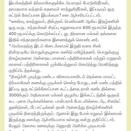
இயக்கத்தின் நிர்வாகிகளுக்கே அபராதம் போடுகிறீர்கள்,
தாமதமாக வந்தால் கதவைச் சாத்துகிறீர்கள், இப்படியும் ஒரு
கட்டுக் கோப்பான இயக்கமா? என ஆச்சரியப்பட்டார்.
*உணர்வு, ஏகத்துவம், தீன்குலப் பெண்மணி ஆகிய இதழ்களின்
ஒரு வருட சந்தாக்கள் சிறப்பு சலுகையாக 600 ரூபாயில் இருந்த
400 ரூபாய்க்கு கொடுக்கப்பட்டது. திரளான மக்கள் தங்களை
இதில் சந்தாதாரர்களாக இணைத்துக் கொண்டனர்.
*அமர்வதற்கு இடம் கிடைக்காமல் இறுதி வரை சிலர்
நின்றபடியே பொதுக்குழுவை கண்டு மகிழ்ந்தனர். பொதுக்குழு
நிகழ்வுகளை அன்றைய மாலைப் பத்திரிகைகள் மற்றும் மறுநாள்
காலைப் பத்திரிகைகள் முக்கியத்துவம் கொடுத்து பிரசுரித்தது
குறிப்பிடத்தக்கது.
*நிகழ்ச்சி முடிந்து மண்டப உரிமையாளரிடம் நெல்லை மாவட்ட
நிர்வாகிகள் கணக்கு முடிக்கச் சென்ற போது., என் மண்டபத்தில்
இப்படி ஒரு கட்டுக்கோப்பான கூட்டத்தை நான் கண்டதில்லை.
3000க்கும் அதிகமான மக்கள் குழுமிய இக்கூட்டத்தில் ஒருவர்
கூட புகை பிடிக்கவில்லை. பான்பராக் போடவில்லை. பீடி, சிகரெட்
துண்டுகள், பீர் பாட்டில்கள் தான் அனைத்து நிகழ்ச்சிகளின்
முடிவில் நிறைந்திருக்கும். ஆனால் இது போல் எதுவும் இல்லாமல்
இருந்தது எனக்கு ஆச்சரியமாக உள்ளது என்று குறிப்பிட்டார்.
மேலும் அசைவ உணவுக்கு அனுமதி அளிக்க முடியாமல்