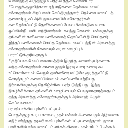
போனதற்கு வருத்தமும் தெரிவித்துக் கொண்டார்.
*பொதுக்குழுவிற்கான ஏற்பாடுகளை நெல்லை மாவட்ட
சகோதரர்கள் சிறப்பாகச் செய்திருந்தனர். நெல்லை மாவட்டத்
தலைவர் யூசுப் அலி தலைமையில் சகோதரர்கள்
களமிறக்கப்பட்டு தேனீக்களைப் போல மிகக்கடுமையாக
ஓய்வின்றி பணியாற்றினார்கள். கலந்து கொண்ட மக்களுக்கு
தங்களின் கனிவான பணிகளைத் தொய்வின்றி செய்தனர்.
இந்தப் பணிகளைச் செய்த நெல்லை மாவட்டத்தின் அனைத்து
சகோதரர்களின் சேவையும் கடின உழைப்பும்
பாராட்டுக்குரியதாகும்.
*குறிப்பாக மேலப்பாளையத்தில் இருந்து வாலன்டியர்களாக
வந்த சகோதரர்கள் காலை முதல் இரவு வரை உணவு கூட
உட்கொள்ளாமல் வெறும் தண்ணீரை மட்டுமே குடித்துவிட்டு
கொஞ்சமும் களைப்பில்லாமல் களப்பணியாற்றியது
நிர்வாகிகளுக்கு நெகிழ்ச்சியை ஏற்படுத்தியது. இந்த
நிகழ்ச்சிக்காக தங்களின் உழைப்பையும் பொருளாதாரத்தையும்
தந்த அனைத்து சகோதரர்களுக்கும் அல்லாஹ் அருள்
செய்வானாக!
பரபரப்பாக்கிய புள்ளிப் பட்டியல்
பொதுக்குழு கூடிய காலை முதல் மக்கள் அனைவரும் ஆர்வமாக
எதிர்பார்த்தது தரவரிசைப் புள்ளிகள் பட்டியலைத்தான். தாவா
பணிகளில் எந்த மாவட்டம் எந்தக் கிளை முதல் இடம் பிடிக்கும்