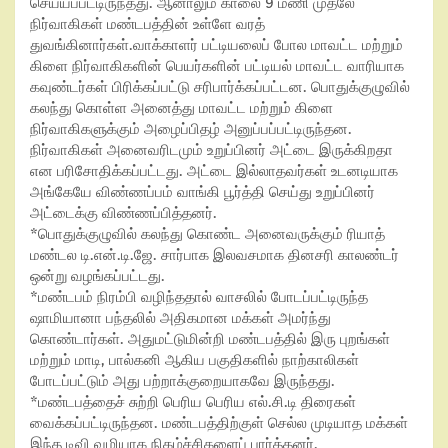
செய்யப்பட்டிருந்தது. ஆனாலும் காலை 9 மணி முதலே
நிர்வாகிகள் மண்டபத்தின் உள்ளே வரத்
துவங்கினார்கள்.வாக்காளர் பட்டியலைப் போல மாவட்ட மற்றும்
கிளை நிர்வாகிகளின் பெயர்களின் பட்டியல் மாவட்ட வாரியாக
கவுண்டர்கள் பிரிக்கப்பட்டு சரிபார்க்கப்பட்டன. பொதுக்குழுவில்
கலந்து கொள்ள அனைத்து மாவட்ட மற்றும் கிளை
நிர்வாகிகளுக்கும் அழைப்பிதழ் அனுப்பப்பட்டிருந்தன.
நிர்வாகிகள் அனைவரிடமும் உறுப்பினர் அட்டை இருக்கிறதா
என பரிசோதிக்கப்பட்டது. அட்டை இல்லாதவர்கள் உடனடியாக
அங்கேயே விண்ணப்பம் வாங்கி பூர்த்தி செய்து உறுப்பினர்
அட்டைக்கு விண்ணப்பித்தனர்.
*பொதுக்குழுவில் கலந்து கொண்ட அனைவருக்கும் ரியாத்
மண்டல டி.என்.டி.ஜே. சார்பாக இலவசமாக தினசரி காலண்டர்
ஒன்று வழங்கப்பட்டது.
*மண்டபம் நிரம்பி வழிந்ததால் வாசலில் போடப்பட்டிருந்த
ஷாமியானா பந்தலில் அதிகமான மக்கள் அமர்ந்து
கொண்டார்கள். அதுமட்டுமின்றி மண்டபத்தில் இரு புறங்கள்
மற்றும் மாடி, பால்கனி ஆகிய பகுதிகளில் நாற்காலிகள்
போடப்பட்டும் அது பற்றாக்குறையாகவே இருந்தது.
*மண்டபத்தைச் சுற்றி பெரிய பெரிய எல்.சி.டி திரைகள்
வைக்கப்பட்டிருந்தன. மண்டபத்திற்குள் செல்ல முடியாத மக்கள்
இந்த டிவி வழியாக நிகழ்ச்சிகளைப் பார்த்தனர்.