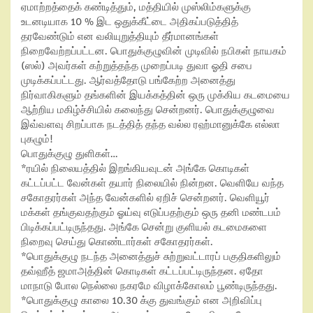
ஏமாற்றத்தைக் கண்டித்தும், மத்தியில் முஸ்லிம்களுக்கு
உடனடியாக 10 % இட ஒதுக்கீட்டை அதிகப்படுத்தித்
தரவேண்டும் என வலியுறுத்தியும் தீர்மானங்கள்
நிறைவேற்றப்பட்டன. பொதுக்குழுவின் முடிவில் நபிகள் நாயகம்
(ஸல்) அவர்கள் கற்றுத்தந்த முறைப்படி துவா ஓதி சபை
முடிக்கப்பட்டது. ஆர்வத்தோடு பங்கேற்ற அனைத்து
நிர்வாகிகளும் தங்களின் இயக்கத்தின் ஒரு முக்கிய கடமையை
ஆற்றிய மகிழ்ச்சியில் கலைந்து சென்றனர். பொதுக்குழுவை
இவ்வளவு சிறப்பாக நடத்தித் தந்த வல்ல ரஹ்மானுக்கே எல்லா
புகழும்!
பொதுக்குழு துளிகள்…
*ரயில் நிலையத்தில் இறங்கியவுடன் அங்கே கொடிகள்
கட்டப்பட்ட வேன்கள் தயார் நிலையில் நின்றன. வெளியே வந்த
சகோதரர்கள் அந்த வேன்களில் ஏறிச் சென்றனர். வெளியூர்
மக்கள் தங்குவதற்கும் ஓய்வு எடுப்பதற்கும் ஒரு தனி மண்டபம்
பிடிக்கப்பட்டிருந்தது. அங்கே சென்று குளியல் கடமைகளை
நிறைவு செய்து கொண்டார்கள் சகோதரர்கள்.
*பொதுக்குழு நடந்த அனைத்துச் சுற்றுவட்டாரப் பகுதிகளிலும்
தவ்ஹீத் ஜமாஅத்தின் கொடிகள் கட்டப்பட்டிருந்தன. ஏதோ
மாநாடு போல நெல்லை நகரமே விழாக்கோலம் பூண்டிருந்தது.
*பொதுக்குழு காலை 10.30 க்கு துவங்கும் என அறிவிப்பு