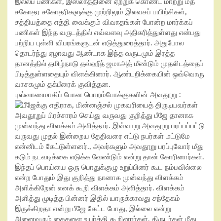
இல்லப் பணிகள், இஸ்லாத்தினை ஏற்றுக் கொண்ட மாற்று மத
சகோதர சகோதரிகளுக்கு முற்றிலும் இலவசப் பயிற்சிகள்,
சத்தியத்தை எத்தி வைக்கும் விவாதங்கள் போன்ற மார்க்கப்
பணிகள் இந்த வருடத்தில் எவ்வளவு அதிகரித்துள்ளது என்பது
பற்றிய புள்ளி விபரங்களுடன் எடுத்துரைத்தார். அதுபோல
தொடர்ந்து ஏழாவது ஆண்டாக இந்த வருடமும் இரத்த
தானத்தில் தமிழ்நாடு தவ்ஹீத் ஜமாஅத் மீண்டும் முதலிடத்தைப்
பிடித்துள்ளதையும் விளக்கினார். ஆண்டறிக்கையின் ஒவ்வொரு
வாசகமும் தக்பீரைக் குவித்தன.
புஸ்வாணமாகிப் போன பொறம்போக்குகளின் அவதூறு :
பீஜேக்கு எதிராக, மின்னஞ்சல் முகவரியைத் திருடியவர்கள்
அவதூறுப் பிரச்சாரம் செய்து வருவது குறித்து பீஜே தானாக
முன்வந்து விளக்கம் அளித்தார். இவ்வாறு அவதூறு பரப்பப்பட்டு
வருவது முதல் இன்றைய தேதிவரை எட்டு நபர்கள் மட்டுமே
என்னிடம் கேட்டுள்ளனர்., அவர்களும் அவதூறு பரப்புவோர் மீது
கடும் நடவடிக்கை எடுக்க வேண்டும் என்று தான் கோரினார்கள்.
இந்தப் பொய்யை ஒரு பொதுக்குழு உறுப்பினர் கூட நம்பவில்லை
என்ற போதும் இது குறித்து நானாக முன்வந்து விளக்கம்
அளிக்கிறேன் எனக் கூறி விளக்கம் அளித்தார். விளக்கம்
அளித்து முடித்த பின்னர் இதில் யாருக்காவது சந்தேகம்
இருக்கிறதா என்று பீஜே கேட்ட போது, இல்லை என்று
அனைவரும் கைகளை உயர்த்தி கூறினார்கள். திருடர்கள் மீது