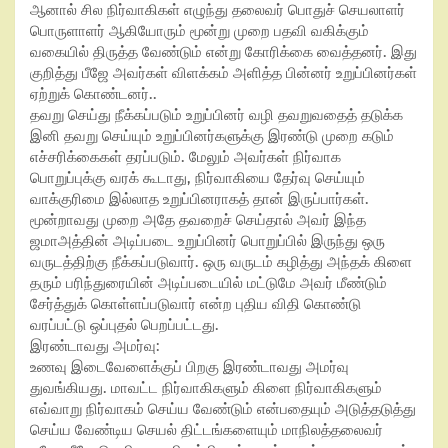
ஆனால் சில நிர்வாகிகள் எழுந்து தலைவர் பொதுச் செயலாளர்
பொருளாளர் ஆகியோரும் மூன்று முறை பதவி வகிக்கும்
வகையில் திருத்த வேண்டும் என்று கோரிக்கை வைத்தனர். இது
குறித்து பீஜே அவர்கள் விளக்கம் அளித்த பின்னர் உறுப்பினர்கள்
ஏற்றுக் கொண்டனர்..
தவறு செய்து நீக்கப்படும் உறுப்பினர் வழி தவறுவதைத் தடுக்க
இனி தவறு செய்யும் உறுப்பினர்களுக்கு இரண்டு முறை கடும்
எச்சரிக்கைகள் தரப்படும். மேலும் அவர்கள் நிர்வாக
பொறுப்புக்கு வரக் கூடாது, நிர்வாகியை தேர்வு செய்யும்
வாக்குரிமை இல்லாத உறுப்பினராகத் தான் இருப்பார்கள்.
மூன்றாவது முறை அதே தவறைச் செய்தால் அவர் இந்த
ஜமாஅத்தின் அடிப்படை உறுப்பினர் பொறுப்பில் இருந்து ஒரு
வருடத்திற்கு நீக்கப்படுவார். ஒரு வருடம் கழித்து அந்தக் கிளை
தரும் பரிந்துரையின் அடிப்படையில் மட்டுமே அவர் மீண்டும்
சேர்த்துக் கொள்ளப்படுவார் என்ற புதிய விதி கொண்டு
வரப்பட்டு ஒப்புதல் பெறப்பட்டது.
இரண்டாவது அமர்வு:
உணவு இடைவேளைக்குப் பிறகு இரண்டாவது அமர்வு
துவங்கியது. மாவட்ட நிர்வாகிகளும் கிளை நிர்வாகிகளும்
எவ்வாறு நிர்வாகம் செய்ய வேண்டும் என்பதையும் அடுத்தடுத்து
செய்ய வேண்டிய செயல் திட்டங்களையும் மாநிலத்தலைவர்