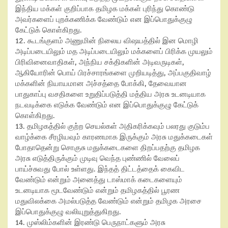
இந்திய மக்கள் குறிப்பாக தமிழக மக்கள் புரிந்து கொண்டு
அவர்களைப் புறக்கணிக்க வேண்டும் என இப்பொதுக்குழு
கேட்டுக் கொள்கிறது.
12. கூடங்குளம் அணுமின் நிலைய விஷயத்தில் இன மொழி
அடிப்படையிலும் மத அடிப்படையிலும் மக்களைப் பிரிக்க முயலும்
பிரிவினைவாதிகள், அந்நிய சக்திகளின் அடிவருடிகள்,
ஆகியோரின் பொய் பிரச்சாரங்களை முறியடித்து, அப்பகுதிவாழ்
மக்களின் நியாயமான அச்சத்தை போக்கி, தேவையான
பாதுகாப்பு வசதிகளை உறுதிப்படுத்தி மத்திய அரசு உடனடியாக
நடவடிக்கை எடுக்க வேண்டும் என இப்பொதுக்குழு கேட்டுக்
கொள்கிறது.
13. தமிழகத்தில் குற்ற செயல்கள் அதிகரிக்கவும் பலரது குடும்ப
வாழ்க்கை சீரழியவும் காரணமாக இருக்கும் அரசு மதுக்கடைகள்
போதாதென்று சொகுசு மதுக்கடைகளை திறப்பதற்கு தமிழக
அரசு எடுத்திருக்கும் முடிவு வெந்த புண்ணில் வேலைப்
பாய்ச்சுவது போல் உள்ளது. இந்தத் திட்டத்தைக் கைவிட
வேண்டும் என்றும் அனைத்து டாஸ்மாக் கடைகளையும்
உடனடியாக மூடவேண்டும் என்றும் தமிழகத்தில் பூரண
மதுவிலக்கை அமல்படுத்த வேண்டும் என்றும் தமிழக அரசை
இப்பொதுக்குழு வலியுறுத்துகிறது.
14. முஸ்லிம்களின் இரண்டு பெருநாட்களும் அரசு