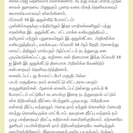
சகோ.பீஜே தெளிவாக விளக்கினார். கடந்து வந்த பாதை முதல்
காவல் துறையை அணுகும் முறை வரை மிகத் தெளிவாகவும்
சுவாரஸ்யமாகவும் விளக்கினார்.
பிப்ரவரி 14 இடஒதுக்கீடு போராட்டம்:
முஸ்லிம்களுக்கு மத்தியிலும் இதர மாநிலங்களிலும் பத்து
சதவிகித இட ஒதுக்கீட்டை சட்டமாக்க வலியுறுத்தியும் ,
தமிழகம் மற்றும் புதுவையிலும் இடஒதுக்கீட்டை அதிகரிக்க
வலியுறுத்தியும்., வரக்கூடிய பிப்ரவரி 14 ஆம் தேதி அனைத்து
மாவட்டத்திலும் மாபெரும் ஆர்ப்பாட்டம் நடத்துவது என
முடிவெடுக்கப்பட்டது. கழிசடைகள் தினமான இந்த பிப்ரவரி 14
ஐ இனி இடஒதுக்கீட்டு தினமாக அறிவிக்க வேண்டும்
என்பதையும் தெளிவுபடுத்தினார்.
கைவிடப்பட்டது போராட்டமே! மசூதி அல்ல:
பாபர் மசூதியை நாம் கைவிட்டு விட்டதாக பலரும்
கருதுகிறார்கள். ஆனால் கைவிடப்பட்டுள்ளது டிசம்பர் 6
போராட்டம் மட்டுமே! கடமைக்கு இதை நடத்துவதால் மட்டும்
உச்ச நீதிமன்றத் தீர்ப்பை பெற்றுவிடமுடியாது. அதேபோல
என்னத் தீர்ப்பு வந்தாலும் அதை நாம் ஏற்றுக் கொண்டு அமைதி
காத்து கொண்டிருக்க மாட்டோம். தவறான தீர்ப்பு வந்தால் நம்
முழு பலத்தையும் திரட்டி எதிராகக் களமிறங்குவோம். ஏற்கனவே
துளியும் பயமின்றிதான் நாம் நீதிமன்றத்தையே கண்டித்துக்
களமிறங்கினோம். இறைவனைத் தவிர யாருக்கும் அஞ்சும்