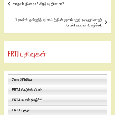
காதலர் தினமா? சீரழிவு தினமா?
பிரான்ஸ் தவ்ஹீத் ஜமாஅத்தின் முகம்மதுர் ரசூலுல்லாஹ்
(ஸல்) பயான் நிகழ்ச்சி.
FRTJ பதிவுகள்
பிறை அறிவிப்பு
FRTJ நிகழ்ச்சி விபரம்
FRTJ பயான் நிகழ்ச்சி
FRTJ மசூரா