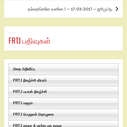
நல்லறங்களே வஸீலா.! – 17-03-2017 – ஜூமுஆ.
FRTJ பதிவுகள்
பிறை அறிவிப்பு
FRTJ நிகழ்ச்சி விபரம்
FRTJ பயான் நிகழ்ச்சி
FRTJ மசூரா
FRTJ பெருநாள் தொழுகை
FRTJ தாவா & மாற்று மத தாவா