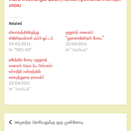
nhDIU
Related
விவாதத்திலிருந்து
குஜராத் கலவரம்:
கிறிஸ்தவர்கள் தப்பி ஓட்டம்
“துணைநின்றார் மோடி”
03/05/2011
22/04/2011
In "TNTJ HO"
In "அரசியல்"
நரேந்திர மோடி-குஜராத்
கலவரம் தொடர்பு அம்பலம்:
உச்சநீதி மன்றத்தில்
உளவுத்துறை தகவல்!
22/04/2011
In "அரசியல்"
ஊழலற்ற அரசியலுக்கு ஒரு முன்னோடி