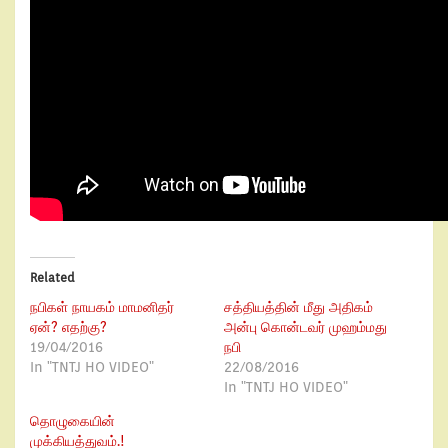
Related
நபிகள் நாயகம் மாமனிதர்
சத்தியத்தின் மீது அதிகம்
ஏன்? எதற்கு?
அன்பு கொன்டவர் முஹம்மது
19/04/2016
நபி
In "TNTJ HO VIDEO"
22/08/2016
In "TNTJ HO VIDEO"
தொழுகையின்
முக்கியத்துவம்.!