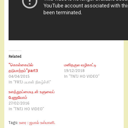
Related
“கொள்கையில்
மனிதகுல வழிகாட்டி
தடுமாற்றம்”part3
19/12/2018
04/04/2015
In "TNTJ HO VIDEO"
In "FRTJ பயான் நிகழ்ச்சி"
உளத்தூய்மையுடன் உளுவைப்
பேணுவோம்
27/02/2016
In "TNTJ HO VIDEO"
Tags:
உரை : ஜமால் உஸ்மானி.