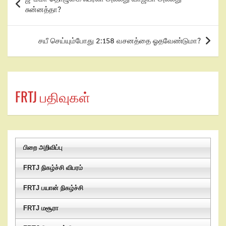
சுன்னத்தா?
சயீ செய்யும்போது 2:158 வசனத்தை ஓதவேண்டுமா?
FRTJ பதிவுகள்
பிறை அறிவிப்பு
FRTJ நிகழ்ச்சி விபரம்
FRTJ பயான் நிகழ்ச்சி
FRTJ மசூரா