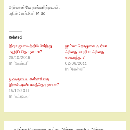
அல்லாஹ்வே நன்கறிந்தவன்.
பதில் : ரஸ்மின் MISc
Related
இஷா ஜமாஅத்தில் சேர்ந்து
ஜும்மா தொழுகை ஃபர்லா
மஹ்ரிப் தொழலாமா?
அல்லது வாஜிபா அல்லது
28/10/2016
சுன்னத்தா?
In "கேள்வி"
02/08/2011
In "கேள்வி"
லுஹருடைய சுன்னத்தை
இரண்டிரண்டாகத்தொழலாமா?
15/12/2011
In "கட்டுரை"
ஜும்மா தொழுகை ஃபர்லா அல்லது வாஜிபா அல்லது