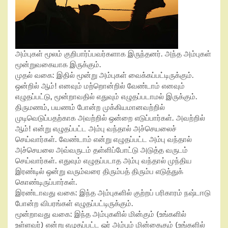
அம்புகள் மூலம் குறிபார்ப்பவர்களாக இருந்தனர். அந்த அம்புகள்
மூன்றுவகையாக இருக்கும்.
முதல் வகை:
இதில் மூன்று அம்புகள் வைக்கப்பட்டிருக்கும்.
ஒன்றில் ஆம்!
எனவும் மற்றொன்றில் வேண்டாம்
எனவும்
எழுதப்பட்டு
,
மூன்றாவதில் எதுவும் எழுதப்படாமல் இருக்கும்.
திருமணம்
,
பயணம் போன்ற முக்கியமானவற்றில்
முடிவெடுப்பதற்காக அவற்றில் ஒன்றை எடுப்பார்கள். அவற்றில்
ஆம்!
என்று எழுதப்பட்ட அம்பு வந்தால் அச்செயலைச்
செய்வார்கள். வேண்டாம்
என்று எழுதப்பட்ட அம்பு வந்தால்
அச்செயலை அவ்வருடம் தள்ளிப்போட்டு அடுத்த வருடம்
செய்வார்கள். எதுவும் எழுதப்படாத அம்பு வந்தால் முந்திய
இரண்டில் ஒன்று வரும்வரை திரும்பத் திரும்ப எடுத்துக்
கொண்டிருப்பார்கள்.
இரண்டாவது வகை:
இந்த அம்புகளில் குற்றப் பரிகாரம் நஷ்டஈடு
போன்ற விபரங்கள் எழுதப்பட்டிருக்கும்.
மூன்றாவது வகை:
இந்த அம்புகளில் மின்கும்
(
உங்களில்
உள்ளவர்) என்று எழுதப்பட்ட ஓர் அம்பும் மின்கைகும்
(
உங்களில்