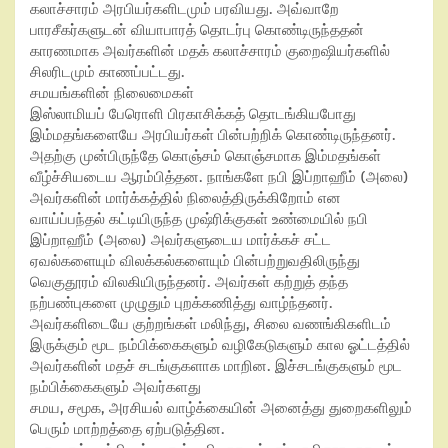
கலாச்சாரம் அரபியர்களிடமும் பரவியது. அவ்வாறே
பாரசீகர்களுடன் வியாபாரத் தொடர்பு கொண்டிருந்ததன்
காரணமாக அவர்களின் மதக் கலாச்சாரம் குறைஷியர்களில்
சிலரிடமும் காணப்பட்டது.
சமயங்களின் நிலைமைகள்
இஸ்லாமியப் பேரொளி பிரகாசிக்கத் தொடங்கியபோது
இம்மதங்களையே அரபியர்கள் பின்பற்றிக் கொண்டிருந்தனர்.
அதற்கு முன்பிருந்தே கொஞ்சம் கொஞ்சமாக இம்மதங்கள்
வீழ்ச்சியடைய ஆரம்பித்தன. நாங்களே நபி இப்றாஹீம் (அலை)
அவர்களின் மார்க்கத்தில் நிலைத்திருக்கிறோம்
என
வாய்ப்பந்தல் கட்டியிருந்த முஷ்ரிக்குகள் உண்மையில் நபி
இப்றாஹீம் (அலை) அவர்களுடைய மார்க்கச் சட்ட
ஏவல்களையும் விலக்கல்களையும் பின்பற்றுவதிலிருந்து
வெகுதூரம் விலகியிருந்தனர். அவர்கள் கற்றுத் தந்த
நற்பண்புகளை முழுதும் புறக்கணித்து வாழ்ந்தனர்.
அவர்களிடையே குற்றங்கள் மலிந்து
,
சிலை வணங்கிகளிடம்
இருக்கும் மூட நம்பிக்கைகளும் வழிகேடுகளும் கால ஓட்டத்தில்
அவர்களின் மதச் சடங்குகளாக மாறின. இச்சடங்குகளும் மூட
நம்பிக்கைகளும் அவர்களது
சமய
,
சமூக
,
அரசியல் வாழ்க்கையின் அனைத்து துறைகளிலும்
பெரும் மாற்றத்தை ஏற்படுத்தின.