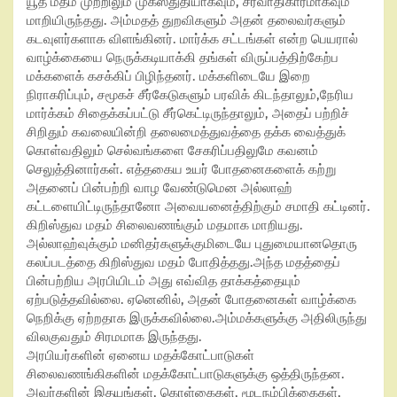
யூத மதம் முற்றிலும் முகஸ்துதியாகவும்
,
சர்வாதிகாரமாகவும்
மாறியிருந்தது. அம்மதத் துறவிகளும் அதன் தலைவர்களும்
கடவுளர்களாக விளங்கினர். மார்க்க சட்டங்கள் என்ற பெயரால்
வாழ்க்கையை நெருக்கடியாக்கி தங்கள் விருப்பத்திற்கேற்ப
மக்களைக் கசக்கிப் பிழிந்தனர். மக்களிடையே இறை
நிராகரிப்பும்
,
சமூகச் சீர்கேடுகளும் பரவிக் கிடந்தாலும்
,
நேரிய
மார்க்கம் சிதைக்கப்பட்டு சீர்கெட்டிருந்தாலும்
,
அதைப் பற்றிச்
சிறிதும் கவலையின்றி தலைமைத்துவத்தை தக்க வைத்துக்
கொள்வதிலும் செல்வங்களை சேகரிப்பதிலுமே கவனம்
செலுத்தினார்கள். எத்தகைய உயர் போதனைகளைக் கற்று
அதனைப் பின்பற்றி வாழ வேண்டுமென அல்லாஹ்
கட்டளையிட்டிருந்தானோ அவையனைத்திற்கும் சமாதி கட்டினர்.
கிறிஸ்துவ மதம் சிலைவணங்கும் மதமாக மாறியது.
அல்லாஹ்வுக்கும் மனிதர்களுக்குமிடையே புதுமையானதொரு
கலப்படத்தை கிறிஸ்துவ மதம் போதித்தது.அந்த மதத்தைப்
பின்பற்றிய அரபியிடம் அது எவ்வித தாக்கத்தையும்
ஏற்படுத்தவில்லை. ஏனெனில்
,
அதன் போதனைகள் வாழ்க்கை
நெறிக்கு ஏற்றதாக இருக்கவில்லை.அம்மக்களுக்கு அதிலிருந்து
விலகுவதும் சிரமமாக இருந்தது.
அரபியர்களின் ஏனைய மதக்கோட்பாடுகள்
சிலைவணங்கிகளின் மதக்கோட்பாடுகளுக்கு ஒத்திருந்தன.
அவர்களின் இதயங்கள்
,
கொள்கைகள்
,
மூடநம்பிக்கைகள்
,