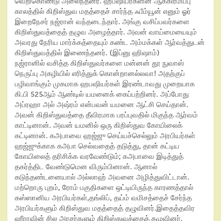
வெறிகொண்டு அலைந்தனர். ஹபஷியர்களின் ஆக்கிரமிப்பு
காலத்தில் கிறிஸ்துவ மதத்தைச் சார்ந்த ஃபீம்யூன்
எனும் ஓர்
இறைநேசர் நஜ்ரான் வந்தடைந்தார். அங்கு வசிப்பவர்களை
கிறிஸ்துவத்தைத் தழுவ அழைத்தார். அவன் வாய்மையையும்
அவரது நேரிய மார்க்கத்தையும் கண்ட அம்மக்கள் ஆர்வத்துடன்
கிறிஸ்துவத்தில் இணைந்தனர்.
(
இப்னு ஹிஷாம்)
நஜ்ரானில் வசித்த கிறிஸ்துவர்களை மன்னன் தூ நுவாஸ்
நெருப்பு அகழியில் எரித்துக் கொன்றானல்லவா! அதற்குப்
பழிவாங்கும் முகமாக ஹபஷியர்கள் இரண்டாவது முறையாக
கி.பி
525
ஆம் ஆண்டில் யமனைக் கைப்பற்றினர். அப்போது
அப்ரஹா அல் அஷ்ரம் என்பவன் யமனை ஆட்சி செய்தான்.
அவன் கிறிஸ்துவத்தை தீவிரமாக பரப்புவதில் மிகுந்த ஆர்வம்
காட்டினான். அவன் யமனில் ஒரு கிறிஸ்துவ கோயிலைக்
கட்டினான். கஅபாவை ஹஜ்ஜு செய்யச்செல்லும் அரபியர்கள்
ஹஜ்ஜுக்காக கஅபா செல்வதைத் தடுத்து
,
தான் கட்டிய
கோயிலைத் தரிசிக்க வரவேண்டும்
;
கஅபாவை இடித்துத்
தகர்த்திட வேண்டுமென விரும்பினான். ஆனால்
கடுந்தண்டனையால் அல்லாஹ் அவனை அழித்துவிட்டான்.
மற்றொரு புறம்
,
ரோம் பகுதிகளை ஒட்டியிருந்த காரணத்தால்
கஸ்ஸானிய அரபியர்கள்
,
தங்லிப்
,
தய்ம் வமிசத்தைச் சேர்ந்த
அரபியர்களும் கிறிஸ்துவ மதத்தைத் தழுவினர்.இதைத்தவிர
ஹீராவின் சில அரசர்களும் கிறிஸ்துவத்தைத் தழுவினர்.