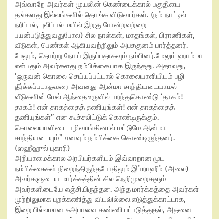
அவ்வாறே அவர்கள் முயலின் கெண்டைக்கால் பகுதியை
தங்களது இல்லங்களில் தொங்க விடுவார்கள். (நம் நாட்டில்
நரிப்பல்
,
புலிப்பல் மயில் இறகு போன்றவற்றை
பயன்படுத்துவதுபோல) சில நாள்கள்
,
மாதங்கள்
,
பிராணிகள்
,
வீடுகள்
,
பெண்கள் ஆகியவற்றிலும் அபசகுனம் பார்த்தனர்.
மேலும்
,
தொற்று நோய் இருப்பதாகவும் நம்பினர்.மேலும் ஹாம்மா
என்பதும் அவர்களது நம்பிக்கையாக இருந்தது. அதாவது
,
‘
ஒருவன் கொலை செய்யப்பட்டால் கொலையாளியிடம் பழி
தீர்க்கப்படாதவரை அவனது ஆன்மா சாந்தியடையாமல்
வீடுகளின் மேல் ஆந்தை உருவில் பறந்துகொண்டு
‘
தாகம்!
தாகம்! என் தாகத்தைத் தணியுங்கள்! என் தாகத்தைத்
தணியுங்கள்” என கூச்சலிட்டுக் கொண்டிருக்கும்.
கொலையாளியை பழிவாங்கினால் மட்டுமே ஆன்மா
சாந்தியடையும்” எனவும் நம்பிக்கை கொண்டிருந்தனர்.
(ஸஹீஹுல் புகாரி)
அறியாமைக்கால அரபியர்களிடம் இவ்வாறான மூட
நம்பிக்கைகள் நிறைந்திருந்தபோதிலும் இப்றாஹீம் (அலை)
அவர்களுடைய மார்க்கத்தின் சில நெறிமுறைகளும்
அவர்களிடையே எஞ்சியிருந்தன. அந்த மார்க்கத்தை அவர்கள்
முற்றிலுமாக புறக்கணித்து விடவில்லை.எடுத்துக்காட்டாக
,
இறையில்லமான கஅபாவை கண்ணியப்படுத்துதல்
,
அதனை