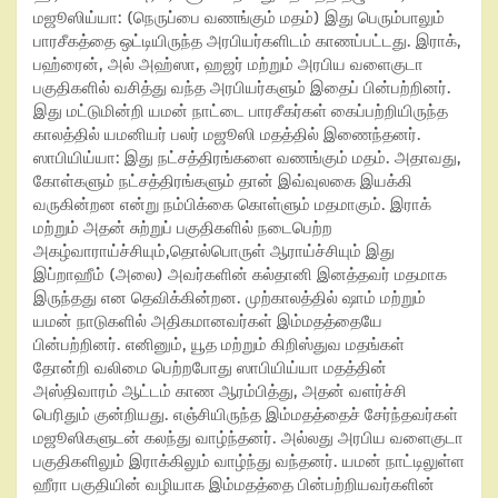
மஜூஸிய்யா:
(நெருப்பை வணங்கும் மதம்) இது பெரும்பாலும்
பாரசீகத்தை ஒட்டியிருந்த அரபியர்களிடம் காணப்பட்டது. இராக்
,
பஹ்ரைன்
,
அல் அஹ்ஸா
,
ஹஜர் மற்றும் அரபிய வளைகுடா
பகுதிகளில் வசித்து வந்த அரபியர்களும் இதைப் பின்பற்றினர்.
இது மட்டுமின்றி யமன் நாட்டை பாரசீகர்கள் கைப்பற்றியிருந்த
காலத்தில் யமனியர் பலர் மஜூஸி மதத்தில் இணைந்தனர்.
ஸாபியிய்யா:
இது நட்சத்திரங்களை வணங்கும் மதம். அதாவது
,
கோள்களும் நட்சத்திரங்களும் தான் இவ்வுலகை இயக்கி
வருகின்றன என்று நம்பிக்கை கொள்ளும் மதமாகும். இராக்
மற்றும் அதன் சுற்றுப் பகுதிகளில் நடைபெற்ற
அகழ்வாராய்ச்சியும்
,
தொல்பொருள் ஆராய்ச்சியும் இது
இப்றாஹீம் (அலை) அவர்களின் கல்தானி இனத்தவர் மதமாக
இருந்தது என தெவிக்கின்றன. முற்காலத்தில் ஷாம் மற்றும்
யமன் நாடுகளில் அதிகமானவர்கள் இம்மதத்தையே
பின்பற்றினர். எனினும்
,
யூத மற்றும் கிறிஸ்துவ மதங்கள்
தோன்றி வலிமை பெற்றபோது ஸாபியிய்யா மதத்தின்
அஸ்திவாரம் ஆட்டம் காண ஆரம்பித்து
,
அதன் வளர்ச்சி
பெரிதும் குன்றியது. எஞ்சியிருந்த இம்மதத்தைச் சேர்ந்தவர்கள்
மஜூஸிகளுடன் கலந்து வாழ்ந்தனர். அல்லது அரபிய வளைகுடா
பகுதிகளிலும் இராக்கிலும் வாழ்ந்து வந்தனர். யமன் நாட்டிலுள்ள
ஹீரா பகுதியின் வழியாக இம்மதத்தை பின்பற்றியவர்களின்