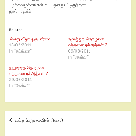
பழக்கவழக்கங்கள் கூட ஒன்றுபட்டிருந்தன.
நூல் : ரஹீக்
Related
மீலாது விழா ஒரு பார்வை
தஹஜ்ஜத் தொழுகை
16/02/2011
எத்தனை ரக்அத்கள் ?
In "கட்டுரை"
09/08/2011
In "கேள்வி"
தஹஜ்ஜத் தொழுகை
எத்தனை ரக்அத்கள் ?
29/06/2014
In "கேள்வி"
வட்டி (மறுமையின் நிலை)