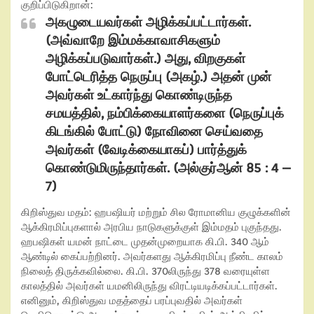
குறிப்பிடுகிறான்:
அகழுடையவர்கள் அழிக்கப்பட்டார்கள்.
(அவ்வாறே இம்மக்காவாசிகளும்
அழிக்கப்படுவார்கள்.) அது
,
விறகுகள்
போட்டெரித்த நெருப்பு (அகழ்.) அதன் முன்
அவர்கள் உட்கார்ந்து கொண்டிருந்த
சமயத்தில்
,
நம்பிக்கையாளர்களை (நெருப்புக்
கிடங்கில் போட்டு) நோவினை செய்வதை
அவர்கள் (வேடிக்கையாகப்) பார்த்துக்
கொண்டுமிருந்தார்கள். (அல்குர்ஆன்
85 : 4 –
7)
கிறிஸ்துவ மதம்: ஹபஷியர் மற்றும் சில ரோமானிய குழுக்களின்
ஆக்கிரமிப்புகளால் அரபிய நாடுகளுக்குள் இம்மதம் புகுந்தது.
ஹபஷிகள் யமன் நாட்டை முதன்முறையாக கி.பி.
340
ஆம்
ஆண்டில் கைப்பற்றினர். அவர்களது ஆக்கிரமிப்பு நீண்ட காலம்
நிலைத் திருக்கவில்லை. கி.பி.
370
லிருந்து
378
வரையுள்ள
காலத்தில் அவர்கள் யமனிலிருந்து விரட்டியடிக்கப்பட்டார்கள்.
எனினும்
,
கிறிஸ்துவ மதத்தைப் பரப்புவதில் அவர்கள்