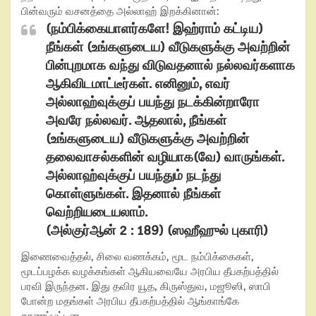
பின்வரும் வசனத்தை அல்லாஹ் இறக்கினான்:
(
நம்பிக்கையாளர்களே! இஹ்ராம் கட்டிய)
நீங்கள் (உங்களுடைய) வீடுகளுக்கு அவற்றின்
பின்புறமாக வந்து விடுவதனால் நல்லவர்களாக
ஆகிவிடமாட்டீர்கள். எனினும்
,
எவர்
அல்லாஹ்வுக்குப் பயந்து நடக்கின்றாரோ
அவரே நல்லவர். ஆதலால்
,
நீங்கள்
(
உங்களுடைய) வீடுகளுக்கு அவற்றின்
தலைவாசல்களின் வழியாக(வே) வாருங்கள்.
அல்லாஹ்வுக்குப் பயந்தும் நடந்து
கொள்ளுங்கள். இதனால் நீங்கள்
வெற்றியடையலாம்.
(
அல்குர்ஆன்
2 : 189) (
ஸஹீஹுல் புகாரி)
இணைவைத்தல்
,
சிலை வணக்கம்
,
மூட நம்பிக்கைகள்
,
மூடப்பழக்க வழக்கங்கள் ஆகியவையே அரபிய தீபகற்பத்தில்
பரவி இருந்தன. இது தவிர யூத
,
கிருஸ்துவ
,
மஜூஸி
,
ஸாபி
போன்ற மதங்கள் அரபிய தீபகற்பத்தில் ஆங்காங்கே