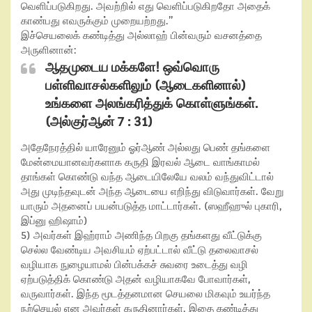
வெளிப்படுகிறது. அவற்றில் எது வெளிப்படுகிறதோ அதைக்
காண்பது எவருக்கும் முறையற்றது.”
இச்செயலைக் கண்டித்து அல்லாஹ் பின்வரும் வசனத்தை
அருளினான்:
ஆதமுடைய மக்களே! ஒவ்வொரு
பள்ளிவாசல்களிலும் (ஆடைகளினால்)
உங்களை அலங்கரித்துக் கொள்ளுங்கள்.
(அல்குர்ஆன்
7 : 31)
அதேநேரத்தில் யாரேனும் ஓர்ஆண் அல்லது பெண் தங்களை
மேன்மையானவர்களாக கருதி இரவல் ஆடை வாங்காமல்
தாங்கள் கொண்டு வந்த ஆடையிலேயே வலம் வந்துவிட்டால்
அது முடிந்தவுடன் அந்த ஆடையை எறிந்து விடுவார்கள். வேறு
யாரும் அதனைப் பயன்படுத்த மாட்டார்கள். (ஸஹீஹுல் புகாரி
,
இப்னு ஹிஷாம்)
5)
அவர்கள் இஹ்ராம் அணிந்த பிறகு தங்களது வீட்டுக்கு
செல்ல வேண்டிய அவசியம் ஏற்பட்டால் வீட்டு தலைவாசல்
வழியாக நுழையாமல் பின்பக்கச் சுவரை உடைத்து வழி
ஏற்படுத்திக் கொண்டு அதன் வழியாகவே போவார்கள்
,
வருவார்கள். இந்த மூடத்தனமான செயலை மிகவும் உயர்ந்த
நற்செயல் என அவர்கள் கருதினார்கள். இதை கண்டித்து