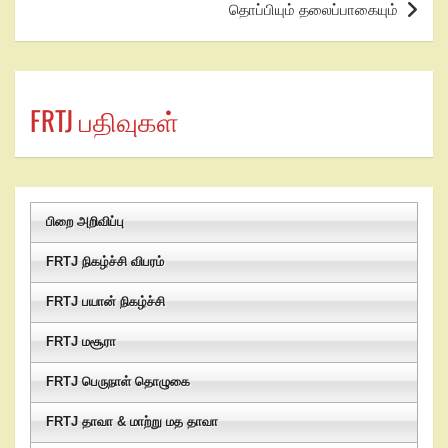
தொப்பியும் தலைப்பாகையும்
FRTJ பதிவுகள்
பிறை அறிவிப்பு
FRTJ நிகழ்ச்சி விபரம்
FRTJ பயான் நிகழ்ச்சி
FRTJ மசூரா
FRTJ பெருநாள் தொழுகை
FRTJ தாவா & மாற்று மத தாவா