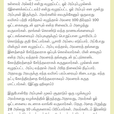
உள்ளவர் அல்லர்) என்று எழுதப்பட்ட ஓர் அம்பும்
,
முல்ஸக்
(
இணைக்கப்பட்டவர்) என்று எழுதப்பட்ட ஓர் அம்பும் என மூன்று
அம்புகள் இருக்கும். அவர்களில் எவருக்கேனும் ஒருவரது
வமிசம் பற்றி சந்தேகம் எழுந்தால் அவரை
100
திர்ஹம்
100
ஒட்டகைகளுடன் ஹுபுல்
என்ற சிலையிடம் அழைத்து
வருவார்கள். தாங்கள் கொண்டு வந்த நாணயங்களையும்
ஒட்டகங்களையும் அம்புகளுக்குப் பொறுப்பான பூசாரியிடம்
கொடுத்து குறி கேட்பார்கள். பூசாரி அம்பை எடுப்பார். அப்போது
மின்கும்
என எழுதப்பட்ட அம்பு வந்தால்
,
அவரைத் தங்களது
இனத்தைச் சேர்ந்தவராக ஒப்புக் கொள்வார்கள். மின் ஙைகும்
என்ற அம்பு வந்தால் அவரைத் தங்களுடன் நட்புகொண்ட
கோத்திரத்தைச் சேர்ந்தவராகக் கருதுவார்கள். முல்ஸக்
என
எழுதப்பட்ட அம்பு வந்தால் அவர் அதே நிலையில் நீடிப்பார்.
அதாவது அவருக்கு எந்த வமிசப் பரம்பரையும் கிடையாது. எந்த
நட்பு கோத்திரத்தை சேர்ந்தவராகவும் அவரைக் கருத
மாட்டார்கள். (இப்னு ஹிஷாம்)
இதுபோன்றே அம்புகள் மூலம் சூதாடும் ஒரு பழக்கமும்
அவர்களது வழக்கத்தில் இருந்தது.அதாவது
,
அவர்கள் ஓர்
ஒட்டகையை கடனாக வாங்கி வருவார்கள். பிறகு அதை அறுத்து
28
அல்லது
10
பங்குகளாகப் பிரிப்பார்கள். அவர்களிடம் இரண்டு