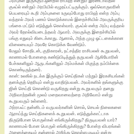
அம்புகள் இருக்கும்.ஒன்றில் ராபிஹ்
என்றும் இரண்டாவதில்
குஃப்ல்
என்றும் அரபியில் எழுதப்பட்டிருக்கும். ஒவ்வொருவரின்
பெயரையும் கூறி அம்புகளை உருவும்போது ராபிஹ் என்ற அம்பு
வந்தால் அவர் பணம் கொடுக்காமல் இறைச்சியில் அவருக்குரிய
பங்கை மட்டும் எடுத்துக் கொள்வார். குஃப்ல்
என்ற அம்பு வந்தால்
அவர் தோல்வியடைந்தவர் ஆவார். அவருக்கு இறைச்சியில்
பங்கு எதுவும் கிடைக்காது. ஆனால்
,
அந்த முழு ஒட்டகைக்கான
விலையையும் அவரே கொடுக்க வேண்டும்.
மேலும் சோதிடன்
,
குறிகாரன்
,
நட்சத்திர ராசிபலன் கூறுபவன்
,
காணாமல் போனதை கண்டுபிடித்துத் தருபவன் ஆகியோரின்
பேச்சுகளிலும் ஆருடங்களிலும் அம்மக்கள் மிகுந்த நம்பிக்கை
கொண்டிருந்தனர்.
கான்:
உலகில் நடக்க இருக்கும் செய்திகள் மற்றும் இரகசியங்கள்
தனக்குத் தெரியும் என்று வாதிடுபவன். அவர்களில் தங்களுக்கு
ஜின் செய்தி கொண்டு வருகிறது என்று கூறுபவரும் தனது
அறிவாற்றலின் மூலம் மறைவானவற்றை அறிவோம் என்று
கூறுபவரும் உள்ளனர்.
அர்ராஃப்:
தன்னிடம் வருபவர்களின் சொல்
,
செயல் நிலைகளை
ஆராய்ந்து செய்திகளைக் கூறுபவன். எடுத்துக்காட்டாக
திருடுபோன பொருள்கள் எங்கிருக்கிறது
?
திருடியவன் யார்
?
காணாமல் போன பொருள் எங்கிருக்கிறது
?
போன்ற விபரங்கள்
அனைத்தையும் தன்னால் அறிந்து கொள்ளமுடியும் என்று