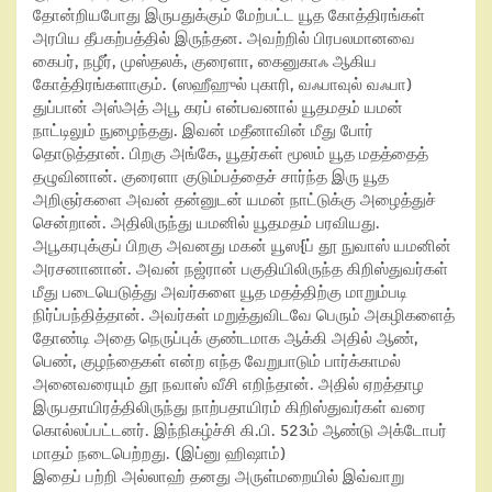
தோன்றியபோது இருபதுக்கும் மேற்பட்ட யூத கோத்திரங்கள்
அரபிய தீபகற்பத்தில் இருந்தன. அவற்றில் பிரபலமானவை
கைபர்
,
நழீர்
,
முஸ்தலக்
,
குரைளா
,
கைனுகாஃ ஆகிய
கோத்திரங்களாகும். (ஸஹீஹுல் புகாரி
,
வஃபாவுல் வஃபா)
துப்பான் அஸ்அத் அபூ கரப்
என்பவனால் யூதமதம் யமன்
நாட்டிலும் நுழைந்தது. இவன் மதீனாவின் மீது போர்
தொடுத்தான். பிறகு அங்கே
,
யூதர்கள் மூலம் யூத மதத்தைத்
தழுவினான். குரைளா குடும்பத்தைச் சார்ந்த இரு யூத
அறிஞர்களை அவன் தன்னுடன் யமன் நாட்டுக்கு அழைத்துச்
சென்றான். அதிலிருந்து யமனில் யூதமதம் பரவியது.
அபூகரபுக்குப் பிறகு அவனது மகன் யூஸ
{
ப் தூ நுவாஸ் யமனின்
அரசனானான். அவன் நஜ்ரான் பகுதியிலிருந்த கிறிஸ்துவர்கள்
மீது படையெடுத்து அவர்களை யூத மதத்திற்கு மாறும்படி
நிர்ப்பந்தித்தான். அவர்கள் மறுத்துவிடவே பெரும் அகழிகளைத்
தோண்டி அதை நெருப்புக் குண்டமாக ஆக்கி அதில் ஆண்
,
பெண்
,
குழந்தைகள் என்ற எந்த வேறுபாடும் பார்க்காமல்
அனைவரையும் தூ நவாஸ் வீசி எறிந்தான். அதில் ஏறத்தாழ
இருபதாயிரத்திலிருந்து நாற்பதாயிரம் கிறிஸ்துவர்கள் வரை
கொல்லப்பட்டனர். இந்நிகழ்ச்சி கி.பி.
523
ம் ஆண்டு அக்டோபர்
மாதம் நடைபெற்றது. (இப்னு ஹிஷாம்)
இதைப் பற்றி அல்லாஹ் தனது அருள்மறையில் இவ்வாறு