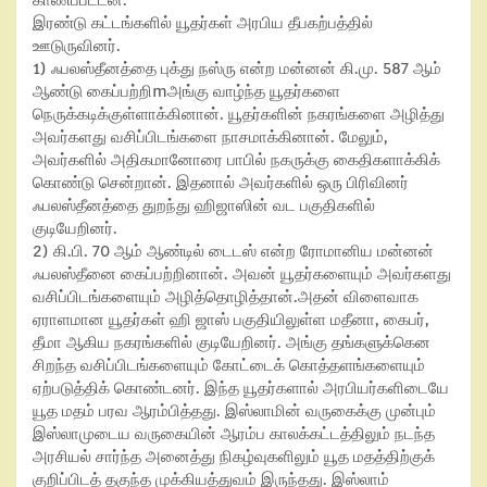
காணப்பட்டன.
இரண்டு கட்டங்களில் யூதர்கள் அரபிய தீபகற்பத்தில்
ஊடுருவினர்.
1)
ஃபலஸ்தீனத்தை புக்து நஸ்ரு
என்ற மன்னன் கி.மு.
587
ஆம்
ஆண்டு கைப்பற்றிmஅங்கு வாழ்ந்த யூதர்களை
நெருக்கடிக்குள்ளாக்கினான். யூதர்களின் நகரங்களை அழித்து
அவர்களது வசிப்பிடங்களை நாசமாக்கினான். மேலும்
,
அவர்களில் அதிகமானோரை பாபில் நகருக்கு கைதிகளாக்கிக்
கொண்டு சென்றான். இதனால் அவர்களில் ஒரு பிரிவினர்
ஃபலஸ்தீனத்தை துறந்து ஹிஜாஸின் வட பகுதிகளில்
குடியேறினர்.
2)
கி.பி.
70
ஆம் ஆண்டில் டைடஸ்
என்ற ரோமானிய மன்னன்
ஃபலஸ்தீனை கைப்பற்றினான். அவன் யூதர்களையும் அவர்களது
வசிப்பிடங்களையும் அழித்தொழித்தான்.அதன் விளைவாக
ஏராளமான யூதர்கள் ஹி ஜாஸ் பகுதியிலுள்ள மதீனா
,
கைபர்
,
தீமா ஆகிய நகரங்களில் குடியேறினர். அங்கு தங்களுக்கென
சிறந்த வசிப்பிடங்களையும் கோட்டைக் கொத்தளங்களையும்
ஏற்படுத்திக் கொண்டனர். இந்த யூதர்களால் அரபியர்களிடையே
யூத மதம் பரவ ஆரம்பித்தது. இஸ்லாமின் வருகைக்கு முன்பும்
இஸ்லாமுடைய வருகையின் ஆரம்ப காலக்கட்டத்திலும் நடந்த
அரசியல் சார்ந்த அனைத்து நிகழ்வுகளிலும் யூத மதத்திற்குக்
குறிப்பிடத் தகுந்த முக்கியத்துவம் இருந்தது. இஸ்லாம்