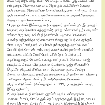
வலம் வருவது
,
ஹஜ்
,
உம்ரா செய்வது
,
அரஃபா முஜ்தலிஃபாவில்
தங்குவது
,
அல்லாஹ்வுக்காக அறுத்துப் பலியிடுதல் போன்ற
நற்செயல்கள் அவர்களிடம் நிலைபெற்றிருந்தன. எனினும்
,
அந்த
நற்செயல்களில் பல மூட நம்பிக்கைகளையும் புகுத்தியிருந்தனர்.
அந்த மூடநம்பிக்கைகளில் சில
,
1)
குறைஷிகள் இவ்வாறு கூறி வந்தனர்: நாங்கள் நபி இப்றாஹீம்
(அலை) அவர்களின் சந்ததிகள்
;
புனித மக்காவின் பூர்வகுடிகள்
;
சங்கைமிகு கஅபாவின் நிர்வாகிகள். ஆகவே
‘
எங்களைப்
போன்ற அந்தஸ்தோ உரிமைகளோ வேறு அரபியர் எவருக்கும்
கிடையாது” என்றனர். அவர்கள் தங்களுக்கு ஹும்ஸ்
எனப்
பெயரிட்டுக் கொண்டனர். ஹஜ் காலங்களில் நாங்கள் ஹரமின்
எல்லையை விட்டு வெளியேறி ஹில் (ஹரம் அல்லாத)
பகுதிகளுக்குச் செல்லக் கூடாது என்று கூறி அவர்கள் ஹஜ்
காலத்தில் அரஃபாவில் தங்க மாட்டார்கள். முஜ்தலிஃபாவில்
இருந்தே திரும்பி விடுவார்கள். இதனைத் தடை செய்து
அல்லாஹ் பின்வரும் குர்ஆன் வசனத்தை இறக்கினான்
,
பின்னர்
மனிதர்கள் திரும்புகின்ற இடத்திலிருந்தே நீங்களும்
திரும்பிவிடுங்கள்.
(
அல்குர்ஆன்
2 : 199) (
ஸஹீஹுல் புகாரி
,
இப்னு ஹிஷாம்)
2)
அவர்கள் கூறினார்கள்: ஹும்ஸ் ஆகிய எங்களுக்குப்
பாலாடைக் கட்டி செய்வதும் நெய் உருக்குவதும் இஹ்ராமுடைய
நிலையில் தடை செய்யப்பட்டது. மேலும்
,
இஹ்ராமில் இருக்கும்