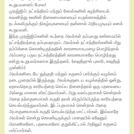
கூறுபவனைப் போல!
முநஜ்ஜிம்:
நட்சத்திரம் மற்றும் கோள்களின் சுழற்சியைக்
கவனித்து உலகின் நிலைமைகளையும் வருங்காலத்தில்
நடக்கவிருக்கும் நிகழ்வுகளையும் தன்னால் அறியமுடியும் எனக்
கூறுபவன்.
இந்த முநஜ்ஜிம்களின் கூற்றை அவர்கள் நம்புவது உண்மையில்
நட்சத்திரத்தை நம்புவதாகும். அவர்கள் நட்சத்திரங்களின் மீது
நம்பிக்கை கொண்டிருந்ததின் காரணமாக
,
மழை பொழிந்தால்
அம்மழை பருவ நட்சத்திரத்தின் காரணமாகவே பொழிந்தது
என்று கூறுபவர்களாக இருந்தனர். (ஸஹீஹுல் புகாரி
,
ஸஹீஹ்
முஸ்லிம்)
அவர்களிடையே துற்குறி மற்றும் சகுனம் பார்க்கும் வழக்கம்
நடைமுறையில் இருந்தது. அவர்களுடைய வழக்கத்தில் ஒன்று
,
ஏதாவதொரு காரியத்தை செய்ய நினைத்தால் ஒரு பறவையை
அல்லது மானை விரட்டுவார்கள். அது வலப்புறமாகச் சென்றால்
அதை நற்சகுனமாகக் கருதி தான் விரும்பியிருந்த காரியத்தை
செயல்படுத்துவார்கள். இடப்புறமாகச் சென்றால் அதை
அபசகுணமாகக் கருதி செயல்படுத்த மாட்டார்கள். இவ்வாறே
அவர்கள் சென்று கொண்டிருக்கும் பாதையில் ஏதேனும்
பிராணிகளோ
,
பறவைகளோ குறுக்கிட்டால் அதிலும் சகுனம்
பார்ப்பார்கள்.