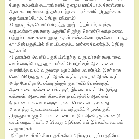
போது கம்பளிக் கூடாரங்களில் நுழைய மாட்டோம். தோலினால்
ஆன கூடாரங்களைத் தவிர மற்ற கூடாரங்களில் நிழலுக்காக
ஒதுங்கமாட்டோம். (இப்னு ஹிஷாம்)
3)
ஹரமுக்கு வெளியிலிருந்து ஹஜ் மற்றும் உம்ராவுக்கு
வருபவர்கள் தங்களது பகுதியிலிருந்து கொண்டு வந்த உணவு
மற்றும் பானங்களை ஹரமுக்குள் உண்ணவோ பருகவோ கூடாது.
ஹரமின் பகுதியில் கிடைப்பதையே உண்ண வேண்டும். (இப்னு
ஹிஷாம்)
4)
ஹரமின் வெளிப் பகுதியிலிருந்து வருபவர்கள் கஅபாவை
வலம் வரும்போது ஹும்ஸ்
‘
கள் கொடுக்கும் ஆடைகளை
அணிந்தே வலம் வருவதை ஆரம்பிக்க வேண்டும். இதற்காக
வெளியிலிருந்து வரும் ஆண்களுக்கு குறைஷி ஆண்களும்
,
அதே போன்று பெண்களுக்குக் குறைஷிப் பெண்களும்
ஆடைகளை நன்மையைக் கருதி இலவசமாகக் கொடுத்து
வந்தனர். ஆடைகள் கிடைக்காத பட்சத்தில் ஆண்கள்
நிர்வாணமாக வலம் வருவார்கள். பெண்கள் தங்களது
அனைத்து ஆடைகளையும் களைந்துவிட்டு முன்பகுதி
திறந்துள்ள ஒரு மேல் சட்டையை மட்டும் அணிந்துகொண்டு
வலம் வருவார்கள். அப்போது அப்பெண்கள் இக்கவிதையைக்
கூறுவார்கள்.
‘
இன்று (உடலின்) சில பகுதிகளோ அல்லது முழுப் பகுதியோ