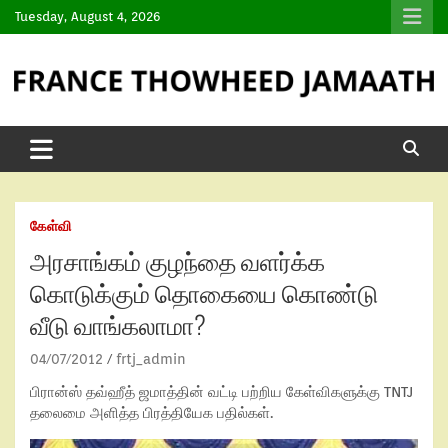
Tuesday, August 4, 2026
கேள்வி
அரசாங்கம் குழந்தை வளர்க்க
கொடுக்கும் தொகையை கொண்டு
வீடு வாங்கலாமா?
04/07/2012
frtj_admin
பிரான்ஸ் தவ்ஹீத் ஜமாத்தின் வட்டி பற்றிய கேள்விகளுக்கு TNTJ
தலைமை அளித்த பிரத்தியேக பதில்கள்.