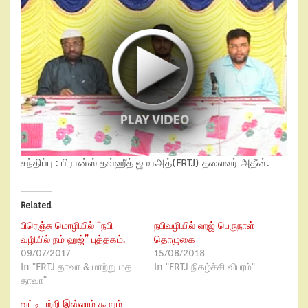
சந்திப்பு : பிரான்ஸ் தவ்ஹீத் ஜமாஅத்(FRTJ) தலைவர் அதீன்.
Related
பிரெஞ்சு மொழியில் “நபி
நபிவழியில் ஹஜ் பெருநாள்
வழியில் நம் ஹஜ்” புத்தகம்.
தொழுகை
09/07/2017
15/08/2018
In "FRTJ தாவா & மாற்று மத
In "FRTJ நிகழ்ச்சி விபரம்"
தாவா"
வட்டி பற்றி இஸ்லாம் கூறும்