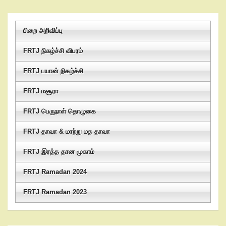
பிறை அறிவிப்பு
FRTJ நிகழ்ச்சி விபரம்
FRTJ பயான் நிகழ்ச்சி
FRTJ மசூரா
FRTJ பெருநாள் தொழுகை
FRTJ தாவா & மாற்று மத தாவா
FRTJ இரத்த தான முகாம்
FRTJ Ramadan 2024
FRTJ Ramadan 2023