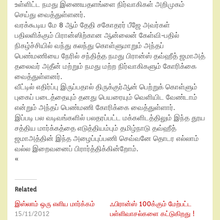
உள்ளிட்ட நமது இணையதளங்ளை நிர்வாகிகள் அறிமுகம்
செய்து வைத்துள்ளனர்.
வரக்கூடிய மே 8 ஆம் தேதி சகோதரர் பீஜே அவர்கள்
பதிலளிக்கும் பிரான்ஸிற்கான ஆன்லைன் கேள்வி-பதில்
நிகழ்ச்சியில் வந்து கலந்து கொள்ளுமாறும் அந்தப்
பெண்மணியை நேரில் சந்தித்த நமது பிரான்ஸ் தவ்ஹீத் ஜமாஅத்
தலைவர் அதீன் மற்றும் நமது மற்ற நிர்வாகிகளும் கோரிக்கை
வைத்துள்ளனர்.
வீட்டில் எதிர்ப்பு இருப்பதால் திருக்குர்ஆன் பெற்றுக் கொள்ளும்
புகைப் படைத்தையும் தனது பெயரையும் வெளியிட வேண்டாம்
என்றும் அந்தப் பெண்மணி கோரிக்கை வைத்துள்ளார்.
இப்படி பல வடிவங்களில் பலதரப்பட்ட மக்களிடத்திலும் இந்த தூய
சத்திய மார்க்கத்தை எடுத்தியம்பும் தமிழ்நாடு தவ்ஹீத்
ஜமாஅத்தின் இந்த அழைப்புப்பணி செவ்வனே தொடர எல்லாம்
வல்ல இறைவனைப் பிரார்த்திக்கின்றோம்.
«
Related
இஸ்லாம் ஒரு எளிய மார்க்கம்
ஃபிரான்ஸ் 100க்கும் மேற்பட்ட
15/11/2012
பள்ளிவாசல்களை கட்டுகிறது !