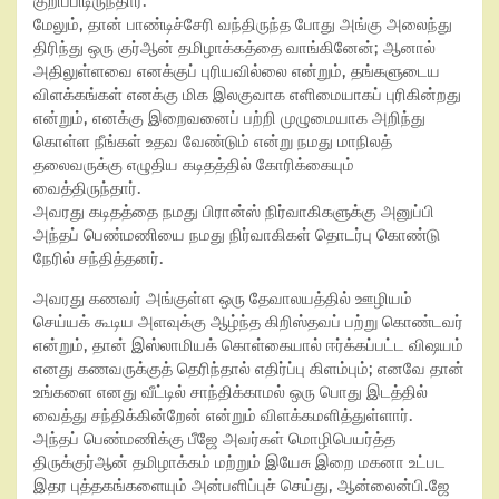
குறிப்பிடிருந்தார்.
மேலும், தான் பாண்டிச்சேரி வந்திருந்த போது அங்கு அலைந்து
திரிந்து ஒரு குர்ஆன் தமிழாக்கத்தை வாங்கினேன்; ஆனால்
அதிலுள்ளவை எனக்குப் புரியவில்லை என்றும், தங்களுடைய
விளக்கங்கள் எனக்கு மிக இலகுவாக எளிமையாகப் புரிகின்றது
என்றும், எனக்கு இறைவனைப் பற்றி முழுமையாக அறிந்து
கொள்ள நீங்கள் உதவ வேண்டும் என்று நமது மாநிலத்
தலைவருக்கு எழுதிய கடிதத்தில் கோரிக்கையும்
வைத்திருந்தார்.
அவரது கடிதத்தை நமது பிரான்ஸ் நிர்வாகிகளுக்கு அனுப்பி
அந்தப் பெண்மணியை நமது நிர்வாகிகள் தொடர்பு கொண்டு
நேரில் சந்தித்தனர்.
அவரது கணவர் அங்குள்ள ஒரு தேவாலயத்தில் ஊழியம்
செய்யக் கூடிய அளவுக்கு ஆழ்ந்த கிறிஸ்தவப் பற்று கொண்டவர்
என்றும், தான் இஸ்லாமியக் கொள்கையால் ஈர்க்கப்பட்ட விஷயம்
எனது கணவருக்குத் தெரிந்தால் எதிர்ப்பு கிளம்பும்; எனவே தான்
உங்களை எனது வீட்டில் சாந்திக்காமல் ஒரு பொது இடத்தில்
வைத்து சந்திக்கின்றேன் என்றும் விளக்கமளித்துள்ளார்.
அந்தப் பெண்மணிக்கு பீஜே அவர்கள் மொழிபெயர்த்த
திருக்குர்ஆன் தமிழாக்கம் மற்றும் இயேசு இறை மகனா உட்பட
இதர புத்தகங்களையும் அன்பளிப்புச் செய்து, ஆன்லைன்பி.ஜே