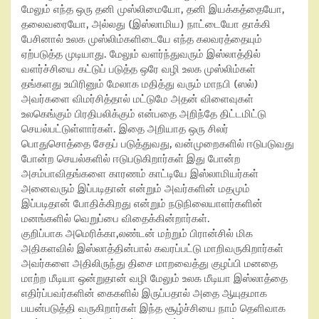
மேலும் எந்த ஒரு தனி முஸ்லிமையோ, தனி இயக்கத்தையோ,
தலைவரையோ, அல்லது (இஸ்லாமிய) நாட்டையோ தாக்கி
பேசினால் உலக முஸ்லிம்களிடையே எந்த கலவரத்தையும்
ஏற்படுத்த முடியாது. மேலும் வளர்ந்துவரும் இஸ்லாத்தில்
வளர்ச்சியை கட்டுப் படுத்த ஒரே வழி உலக முஸ்லிம்கள்
தங்களது உயிரினும் மேலாக மதித்து வரும் மாநபி (ஸல்)
அவர்களை விமர்சித்தால் மட்டுமே அதன் விளைவுகள்
உலகெங்கும் பிரதிபலிக்கும் என்பதை அறிந்தே திட்டமிட்டு
செயல்பட்டுள்ளார்கள். இதை அறியாத ஒரு சிலர்
பொதுசொத்தை சேதப் படுத்துவது, வன்முறைகளில் ஈடுபடுவது
போன்ற செயல்களில் ஈடுபடுகிறார்கள் இது போன்ற
அசம்பாவிதங்களை காரணம் காட்டியே இஸ்லாமியர்கள்
அனைவரும் இப்படிதான் என்றும் அவர்களின் மதமும்
இப்படிதான் போதிக்கிறது என்றும் நடுநிலையாளர்களின்
மனங்களில் வெறுப்பை விதைக்கின்றார்கள்.
குறிப்பாக அமெரிக்கா,லண்டன் மற்றும் பிரான்சில் மிக
அதிகளவில் இஸ்லாத்தின்பால் கவரப்பட்டு மாறிவருகிறார்கள்
அவர்களை அதிலிருந்து திசை மாறவைத்து குழப்பி மனதை
மாற்ற மீடியா ஒன்றுதான் வழி மேலும் உலக மீடியா இஸ்லாத்தை
எதிர்ப்பவர்களின் கைகளில் இருப்பதால் அதை ஆயுதமாக
பயன்படுத்தி வருகிறார்கள் இந்த சூழ்ச்சியை நாம் தெளிவாக