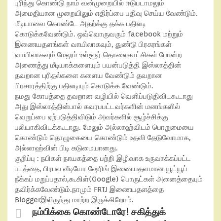
புரிந்து கொண்டு நாம் வன்முறையில் ஈடுபடாமலும்
அமைதியான முறையிலும் எதிர்ப்பை பதிவு செய்ய வேண்டும்.
மீடியாவை கொண்டே அதற்க்கு தக்க பதிலடி
கொடுக்கவேண்டும். ஒவ்வொருவரும் facebook மற்றும்
இணையதளங்கள் வாயிலாகவும், துண்டு பிரசுரங்கள்
வாயிலாகவும் மேலும் உள்ளூர் தொலைகாட்சிகள் போன்ற
அணைத்து மீடியாக்களையும் பயன்படுத்தி இஸ்லாத்தின்
தவறான புரிதல்களை களைய வேண்டும் தவறான
பிரசாரத்திற்கு பதிலடியும் கொடுக்க வேண்டும்.
நமது கோபத்தை தவறான வழியில் வெளிப்படுதிவிடகூடாது
அது இஸ்லாத்தின்பால் கவரபபட்டவர்களின் மனங்களில்
வெறுப்பை ஏற்படுத்திவிடும் அவர்களில் சூழ்ச்சிக்கு
பலியாகிவிடக்கூடாது. மேலும் அல்லாஹ்விடம் பொறுமையை
கொண்டும் தொழுகையை கொண்டும் உதவி தேடுவோமாக,
அல்லாஹ்வின் பிடி கடுமையானது.
குறிப்பு : நபிகள் நாயகத்தை பற்றி இழிவாக உருவாக்கப்பட்ட
படத்தை, பிரபல வீடியோ ஷேரிங் இணையதளமான யூட்யூப்
நீக்கப் மறுப்பதால்,கூகிள்(Google) பொருட்கள் அனைத்தையும்
தவிர்க்கவேண்டும்.நாமும் FRTJ இணையதளத்தை
Bloggerஇலிருந்து மாற்ற இருக்கிறோம்.
நம்பிக்கை கொண்டோரே! சகித்துக்