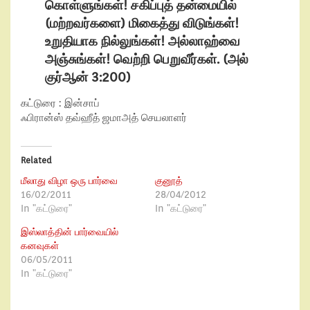
கொள்ளுங்கள்! சகிப்புத் தன்மையில்
(மற்றவர்களை) மிகைத்து விடுங்கள்!
உறுதியாக நில்லுங்கள்! அல்லாஹ்வை
அஞ்சுங்கள்! வெற்றி பெறுவீர்கள். (அல்
குர்ஆன் 3:200)
கட்டுரை :
இன்சாப்
ஃபிரான்ஸ் தவ்ஹீத் ஜமாஅத்
செயலாளர்
Related
மீலாது விழா ஒரு பார்வை
குனூத்
16/02/2011
28/04/2012
In "கட்டுரை"
In "கட்டுரை"
இஸ்லாத்தின் பார்வையில்
கனவுகள்
06/05/2011
In "கட்டுரை"